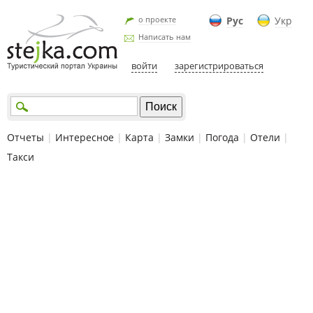
о проекте
Рус
Укр
Написать нам
войти
зарегистрироваться
Отчеты
|
Интересное
|
Карта
|
Замки
|
Погода
|
Отели
|
Такси