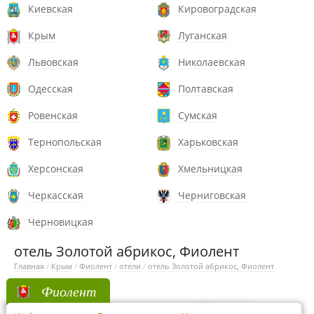
Киевская
Кировоградская
Крым
Луганская
Львовская
Николаевская
Одесская
Полтавская
Ровенская
Сумская
Тернопольская
Харьковская
Херсонская
Хмельницкая
Черкасская
Черниговская
Черновицкая
отель Золотой абрикос, Фиолент
Главная
/
Крым
/
Фиолент
/
отели
/
отель Золотой абрикос, Фиолент
Фиолент