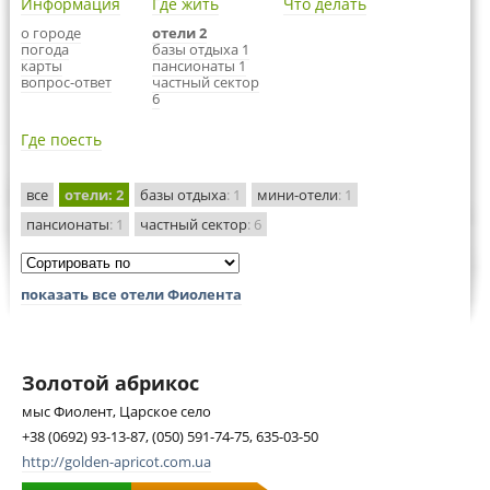
Информация
Где жить
Что делать
о городе
отели 2
погода
базы отдыха 1
карты
пансионаты 1
вопрос-ответ
частный сектор
6
Где поесть
все
отели
: 2
базы отдыха
: 1
мини-отели
: 1
пансионаты
: 1
частный сектор
: 6
показать все отели Фиолента
Золотой абрикос
мыс Фиолент, Царское село
+38 (0692) 93-13-87, (050) 591-74-75, 635-03-50
http://golden-apricot.com.ua