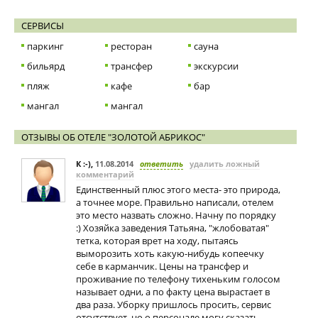
СЕРВИСЫ
паркинг
ресторан
сауна
бильярд
трансфер
экскурсии
пляж
кафе
бар
мангал
мангал
ОТЗЫВЫ ОБ ОТЕЛЕ "ЗОЛОТОЙ АБРИКОС"
К :-)
,
11.08.2014
ответить
удалить ложный
комментарий
Единственный плюс этого места- это природа,
а точнее море. Правильно написали, отелем
это место назвать сложно. Начну по порядку
:) Хозяйка заведения Татьяна, "жлобоватая"
тетка, которая врет на ходу, пытаясь
выморозить хоть какую-нибудь копеечку
себе в карманчик. Цены на трансфер и
проживание по телефону тихеньким голосом
называет одни, а по факту цена вырастает в
два раза. Уборку пришлось просить, сервис
отсутствует, но о персонале могу сказать