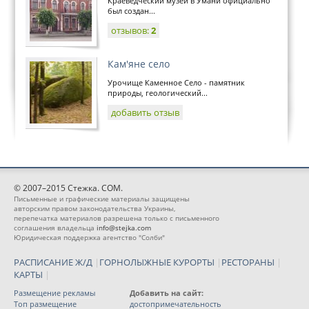
Краеведческий музей в Умани официально
был создан...
отзывов:
2
Кам'яне село
Урочище Каменное Село - памятник
природы, геологический...
добавить отзыв
© 2007–2015 Стежка. COM.
Письменные и графические материалы защищены
авторским правом законодательства Украины,
перепечатка материалов разрешена только с письменного
соглашения владельца
info@stejka.com
Юридическая поддержка агентство "Солби"
РАСПИСАНИЕ Ж/Д
|
ГОРНОЛЫЖНЫЕ КУРОРТЫ
|
РЕСТОРАНЫ
|
КАРТЫ
|
Размещение рекламы
Добавить на сайт:
Топ размещение
достопримечательность