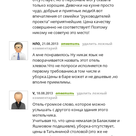
только хорошее. Девочки на кухне просто
чудо, добрые и приятные люди!А вот
впечатления от семейки "руководителей
проекта" неприятнейшие. Цена качеству
совершенно не соответствует! Поэтому
никому не советую это место!
НЛО
,
21.08.2013
ответить
удалить ложный
комментарий
А мне понравилось Ну никак язык не
поворачивается назвать этот отель
хлевом.Что не попроси исполняется по
первому требованию,в том числе и
уборка.Цены в баре может и не дешевые ,но
вполне приемлимы.
V
,
18.08.2013
ответить
удалить ложный
комментарий
Отель-громкое слово, которое можно
услышать с другого конца здания этого
мотельчика.
Учитывая то, что цена немалая (в Балаклаве и
Яшмовом подешевле), уборка-отсутствует,
цены в Татьяниной столовой (это же не