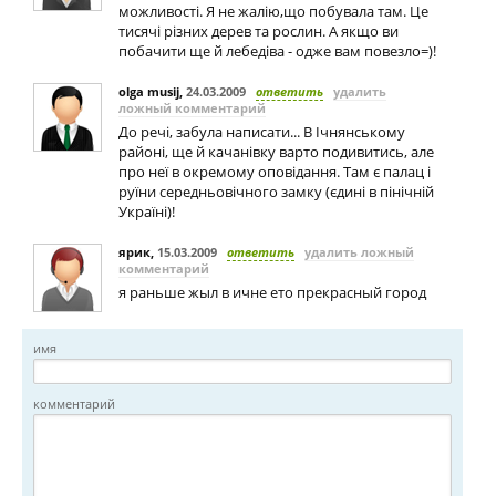
можливості. Я не жалію,що побувала там. Це
тисячі різних дерев та рослин. А якщо ви
побачити ще й лебедіва - одже вам повезло=)!
olga musij
,
24.03.2009
ответить
удалить
ложный комментарий
До речі, забула написати... В Ічнянському
районі, ще й качанівку варто подивитись, але
про неї в окремому оповідання. Там є палац і
руїни середньовічного замку (єдині в пінічній
Україні)!
ярик
,
15.03.2009
ответить
удалить ложный
комментарий
я раньше жыл в ичне ето прекрасный город
имя
комментарий