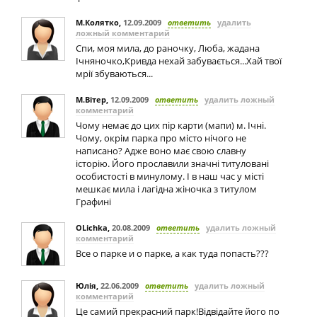
М.Колятко
,
12.09.2009
ответить
удалить
ложный комментарий
Спи, моя мила, до раночку, Люба, жадана
Ічняночко,Кривда нехай забувається...Хай твої
мрії збуваються...
М.Вітер
,
12.09.2009
ответить
удалить ложный
комментарий
Чому немає до цих пір карти (мапи) м. Ічні.
Чому, окрім парка про місто нічого не
написано? Адже воно має свою славну
історію. Його прославили значні титуловані
особистості в минулому. І в наш час у місті
мешкає мила і лагідна жіночка з титулом
Графині
OLichka
,
20.08.2009
ответить
удалить ложный
комментарий
Все о парке и о парке, а как туда попасть???
Юлія
,
22.06.2009
ответить
удалить ложный
комментарий
Це самий прекрасний парк!Відвідайте його по