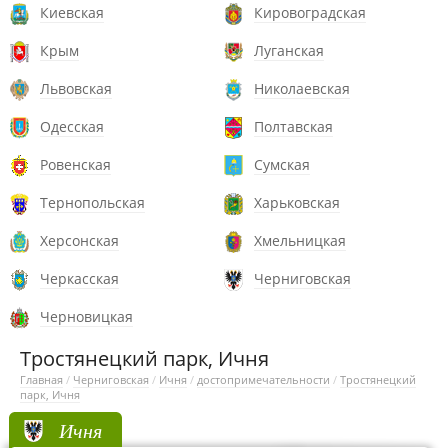
Киевская
Кировоградская
Крым
Луганская
Львовская
Николаевская
Одесская
Полтавская
Ровенская
Сумская
Тернопольская
Харьковская
Херсонская
Хмельницкая
Черкасская
Черниговская
Черновицкая
Тростянецкий парк, Ичня
Главная
/
Черниговская
/
Ичня
/
достопримечательности
/
Тростянецкий
парк, Ичня
Ичня