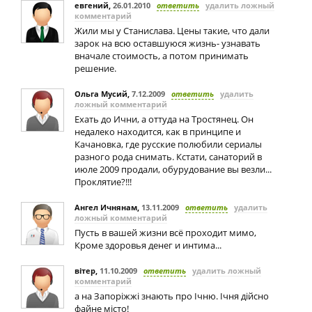
евгений
,
26.01.2010
ответить
удалить ложный
комментарий
Жили мы у Станислава. Цены такие, что дали
зарок на всю оставшуюся жизнь- узнавать
вначале стоимость, а потом принимать
решение.
Ольга Мусий
,
7.12.2009
ответить
удалить
ложный комментарий
Ехать до Ични, а оттуда на Тростянец. Он
недалеко находится, как в принципе и
Качановка, где русские полюбили сериалы
разного рода снимать. Кстати, санаторий в
июле 2009 продали, обурудование вы везли...
Проклятие?!!!
Ангел Ичнянам
,
13.11.2009
ответить
удалить
ложный комментарий
Пусть в вашей жизни всё проходит мимо,
Кроме здоровья денег и интима...
вітер
,
11.10.2009
ответить
удалить ложный
комментарий
а на Запоріжжі знають про Ічню. Ічня дійсно
файне місто!