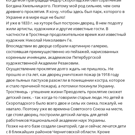
когда мой прапрадеда Федор Скоропадский был соратникам
Богдана Хмельницкого. Поэтому мой род сильнее, чем сила
древнего проклятия. Я хочу, чтобы здесь был парк, которого в
Украине и в мире еще не было!
И уже в 1833 г. на хуторе был построен дворец. В нем подолгу
жили артисты, художники и другие известные гости. В
частности в Тростянце продолжительное время жил известный
художник Николай Николаевич Ге.
Впоследствии во дворце собрали картинную галерею,
состоявшая преимущественно из пейзажей, нарисованных
коренным ичнянцем, академиком Петербургской
художественной Академии Резаковим.
Осуществление проклятие долго ждать не пришлось. Не
прошло и ста лет, как дворец уничтожил пожар (в 1918 году
двое пьяных пастухов разожгли в помещении костра, которое
и стало причиной пожара), а потомки покинули Украину.
Тростянець - утешение жизни Преодолеть проклятие сможет
детский смех, - так когда-то говорили старые люди. Но детей в
Скоропадского было всего двое и силы их смеха, пожалуй, не
хватало. Поэтому уже во времена Советского Союза на месте,
где стоял дворец, построили детский лагерь для детей
работников Национальной академии наук Украины.
Позже на его базе создали санаторий, где и сейчас лечатся дети
с 8 ближайших районов Черниговской области. Кроме