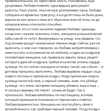
привлекательной, но через свою злость становилась еще
уродливые. Любава повезло: одна ведьма дала рецепт
красоты. Рано утром, пока ее муж розпалював горна, Любава
собирала из ядовитых трав росу, а когда Истомы не было дома,
варила из них зелье и пила его. Мужчина знал об этом, но до
капризов жены относился спокойно.
Наверное, это и стало началом падения Любава: однажды,
когда они с мужем ложились спать, женщина услышала возле
избы какой-то топот. Визирнувшы на улицу, она увидела, что
под окнами рыщут незнакомые темные люди. Сейчас уже не
выяснить, о чем они говорили, но Любава заприятелювала с
ними (кстати, в поселении ее не любили), и один из колдунов
посоветовал женщине, как правильно варить зелье, рецепт
которого дала ей колдунья, требуя в качестве оплаты сердце
кузнеца. Но он солгал: женщина осталась такой, как и было ... А
договор пришлось выполнять. Любава вырвала сердце с еще
живого Истомы и принесла колдун. Люди приписали смерть
кузнеца нечистой силе, а черный человек, зная, что убийца
кузнеца - его жена, заставлял женщину убивать еще и еще ...
И сколько веревку НЕ плетет - конец ей будет. Так и
произошло. Любава влюбилась по-настоящему: в Князя,
который приезжал в поселение из Чернигова и ответил
Любава взаимностью. Женщина не смогла убить своего
возлюбленного, как требовал черный человек. Тогда Колдун