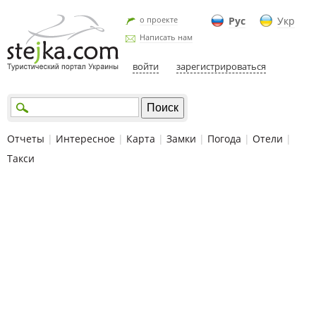
о проекте
Рус
Укр
Написать нам
войти
зарегистрироваться
Отчеты
|
Интересное
|
Карта
|
Замки
|
Погода
|
Отели
|
Такси