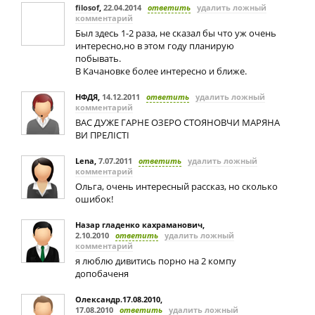
filosof
,
22.04.2014
ответить
удалить ложный
комментарий
Был здесь 1-2 раза, не сказал бы что уж очень
интересно,но в этом году планирую
побывать.
В Качановке более интересно и ближе.
НФДЯ
,
14.12.2011
ответить
удалить ложный
комментарий
ВАС ДУЖЕ ГАРНЕ ОЗЕРО СТОЯНОВЧИ МАРЯНА
ВИ ПРЕЛІСТІ
Lena
,
7.07.2011
ответить
удалить ложный
комментарий
Ольга, очень интересный рассказ, но сколько
ошибок!
Назар гладенко кахраманович
,
2.10.2010
ответить
удалить ложный
комментарий
я люблю дивитись порно на 2 компу
допобаченя
Олександр.17.08.2010
,
17.08.2010
ответить
удалить ложный