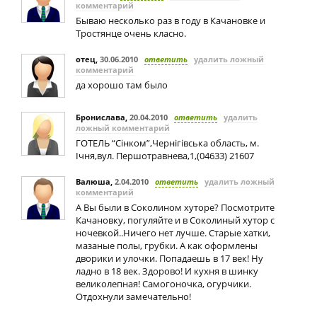
комментарий
Бываю несколько раз в году в Качановке и
Тростянце очень класно.
отец
,
30.06.2010
ответить
удалить ложный
комментарий
да хорошо там было
Бронислава
,
20.04.2010
ответить
удалить
ложный комментарий
ГОТЕЛЬ “Сінком”,Чернігівська область, м.
Ічня,вул. Першотравнева,1,(04633) 21607
Валюша
,
2.04.2010
ответить
удалить ложный
комментарий
А Вы были в Соколином хуторе? Посмотрите
Качановку, погуляйте и в Соколиный хутор с
ночевкой..Ничего нет лучше. Старые хатки,
мазаные полы, грубки. А как оформлены
дворики и улочки. Попадаешь в 17 век! Ну
ладно в 18 век. Здорово! И кухня в шинку
великолепная! Самогоночка, огурчики.
Отдохнули замечательно!