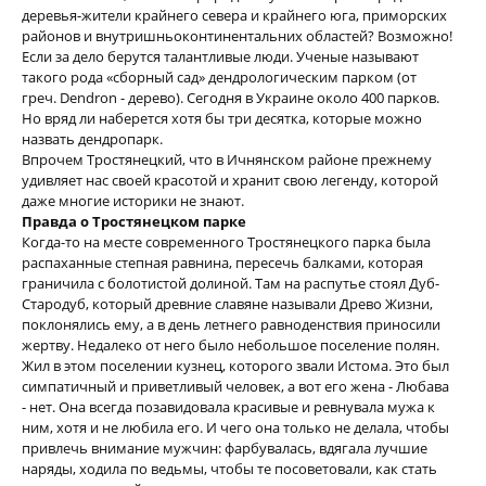
деревья-жители крайнего севера и крайнего юга, приморских
районов и внутришньоконтинентальних областей? Возможно!
Если за дело берутся талантливые люди. Ученые называют
такого рода «сборный сад» дендрологическим парком (от
греч. Dendron - дерево). Сегодня в Украине около 400 парков.
Но вряд ли наберется хотя бы три десятка, которые можно
назвать дендропарк.
Впрочем Тростянецкий, что в Ичнянском районе прежнему
удивляет нас своей красотой и хранит свою легенду, которой
даже многие историки не знают.
Правда о Тростянецком парке
Когда-то на месте современного Тростянецкого парка была
распаханные степная равнина, пересечь балками, которая
граничила с болотистой долиной. Там на распутье стоял Дуб-
Стародуб, который древние славяне называли Древо Жизни,
поклонялись ему, а в день летнего равноденствия приносили
жертву. Недалеко от него было небольшое поселение полян.
Жил в этом поселении кузнец, которого звали Истома. Это был
симпатичный и приветливый человек, а вот его жена - Любава
- нет. Она всегда позавидовала красивые и ревнувала мужа к
ним, хотя и не любила его. И чего она только не делала, чтобы
привлечь внимание мужчин: фарбувалась, вдягала лучшие
наряды, ходила по ведьмы, чтобы те посоветовали, как стать