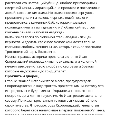
рассказал кто настоящий убийца. Любава приговорили к
смертной казни. Умирающий, она прокляла и поселения, и
людей, которые там жили. Но содеянное зло вернулось -
проклятия упали на головы черных людей - все они
превратились в каменных баб, которых называют
половецькимы, а там, где казнили Любава, сейчас стоит
колонна печали «Разбитая надежда».
Князь же от тоски по любимой стал Лебедем - птицей
верности. И сделать его снова человеком может только
взаимная любовь. Женщины же, которые сейчас посещают
Тростянецкий парк, боятся его.
Не зная правды, историки предполагают, что Иван
Скоропадский половецькимы повивальным и колонной
печали увековечил свою скорбь по сестрами и братом,
которые не дожили и до тридцати лет.
Проклятый дворец
Старые, зная об истории этого места, предупреждали
Скоропадского: не надо трогать прокляте камни, потому что
его родовые не будет места в Украине, а с того, что он
построит, вряд ли что-то уцилие. Но Иван решил сделать по-
своему. Приказал крестьянам готовиться к масштабного
строительства: Я потомок рода Скоропадский, генеалогия
которого берет свое начало еще в первой половине XVII века,