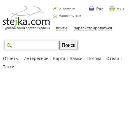
о проекте
Рус
Укр
Написать нам
войти
зарегистрироваться
Отчеты
|
Интересное
|
Карта
|
Замки
|
Погода
|
Отели
|
Такси