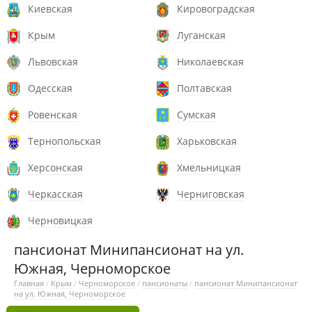
Киевская
Кировоградская
Крым
Луганская
Львовская
Николаевская
Одесская
Полтавская
Ровенская
Сумская
Тернопольская
Харьковская
Херсонская
Хмельницкая
Черкасская
Черниговская
Черновицкая
пансионат Минипансионат на ул.
Южная, Черноморское
Главная
/
Крым
/
Черноморское
/
пансионаты
/
пансионат Минипансионат
на ул. Южная, Черноморское