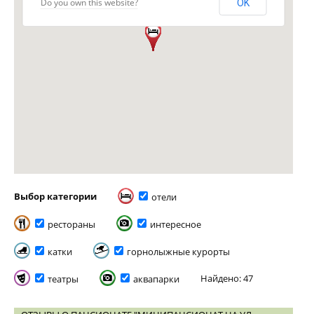
Do you own this website?
OK
Выбор категории
отели
рестораны
интересное
катки
горнолыжные курорты
Найдено: 47
театры
аквапарки