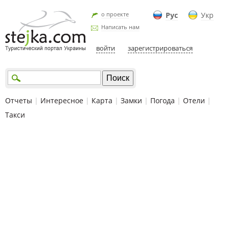
о проекте
Рус
Укр
Написать нам
войти
зарегистрироваться
Отчеты
|
Интересное
|
Карта
|
Замки
|
Погода
|
Отели
|
Такси