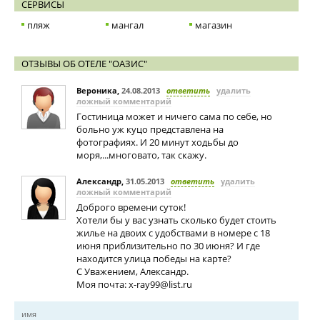
СЕРВИСЫ
пляж
мангал
магазин
ОТЗЫВЫ ОБ ОТЕЛЕ "ОАЗИС"
Вероника
,
24.08.2013
ответить
удалить
ложный комментарий
Гостиница может и ничего сама по себе, но
больно уж куцо представлена на
фотографиях. И 20 минут ходьбы до
моря,...многовато, так скажу.
Александр
,
31.05.2013
ответить
удалить
ложный комментарий
Доброго времени суток!
Хотели бы у вас узнать сколько будет стоить
жилье на двоих с удобствами в номере с 18
июня приблизительно по 30 июня? И где
находится улица победы на карте?
С Уважением, Александр.
Моя почта:
x-ray99@list.ru
имя