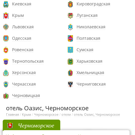
Киевская
Кировоградская
Крым
Луганская
Львовская
Николаевская
Одесская
Полтавская
Ровенская
Сумская
Тернопольская
Харьковская
Херсонская
Хмельницкая
Черкасская
Черниговская
Черновицкая
отель Оазис, Черноморское
Главная
/
Крым
/
Черноморское
/
отели
/
отель Оазис, Черноморское
Черноморское