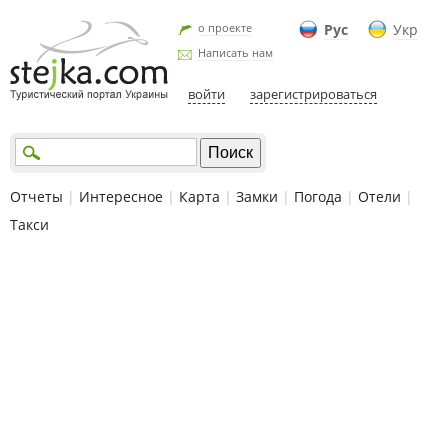
о проекте
Рус
Укр
Написать нам
войти
зарегистрироваться
Отчеты
|
Интересное
|
Карта
|
Замки
|
Погода
|
Отели
|
Такси