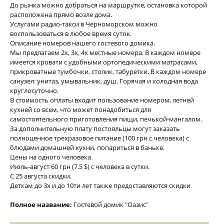
До рынка можно добраться на маршрутке, остановка которой
расположена прямо возле дома.
Услугами радио-такси в Черноморском можно
воспользоваться в любое время суток.
Описание номеров нашего гостевого домика.
Мы предлагаем 2х, 3х, 4х местные номера. В каждом номере
имеется кровати с удобными ортопедическими матрасами,
прикроватные тумбочки, столик, табуретки. В каждом номере
санузел: унитаз, умывальник, душ. Горячая и холодная вода
круглосуточно.
В стоимость оплаты входит пользование номером, летней
кухней со всем, что может понадобиться для
самостоятельного приготовления пищи, печькой-мангалом.
За дополнительную плату постояльцы могут заказать
полноценное трехразовое питание (100 грн с человека) с
блюдами домашней кухни, попариться в баньке.
Цены на одного человека.
Июль-август 60 грн (7.5 $) с человека в сутки.
С 25 августа скидки.
Деткам до 3х и до 10ти лет также предоставляются скидки
Полное название:
Гостевой домик "Оазис"