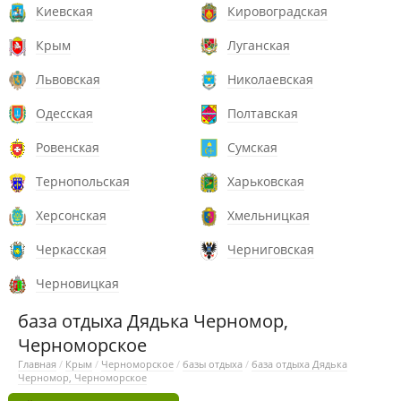
Киевская
Кировоградская
Крым
Луганская
Львовская
Николаевская
Одесская
Полтавская
Ровенская
Сумская
Тернопольская
Харьковская
Херсонская
Хмельницкая
Черкасская
Черниговская
Черновицкая
база отдыха Дядька Черномор,
Черноморское
Главная
/
Крым
/
Черноморское
/
базы отдыха
/
база отдыха Дядька
Черномор, Черноморское