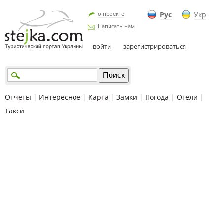
о проекте
Рус
Укр
Написать нам
войти
зарегистрироваться
Отчеты
|
Интересное
|
Карта
|
Замки
|
Погода
|
Отели
|
Такси