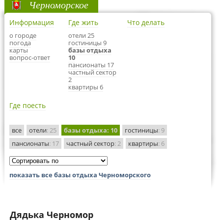
Черноморское
Информация
Где жить
Что делать
о городе
отели 25
погода
гостиницы 9
карты
базы отдыха
вопрос-ответ
10
пансионаты 17
частный сектор
2
квартиры 6
Где поесть
все
отели
: 25
базы отдыха
: 10
гостиницы
: 9
пансионаты
: 17
частный сектор
: 2
квартиры
: 6
показать все базы отдыха Черноморского
Дядька Черномор