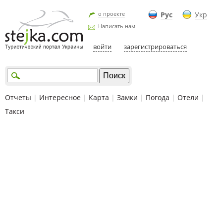
о проекте
Рус
Укр
Написать нам
войти
зарегистрироваться
Отчеты
|
Интересное
|
Карта
|
Замки
|
Погода
|
Отели
|
Такси