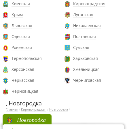
Киевская
Кировоградская
Крым
Луганская
Львовская
Николаевская
Одесская
Полтавская
Ровенская
Сумская
Тернопольская
Харьковская
Херсонская
Хмельницкая
Черкасская
Черниговская
Черновицкая
, Новгородка
Главная
/
Кировоградская
/
Новгородка
/
Новгородка