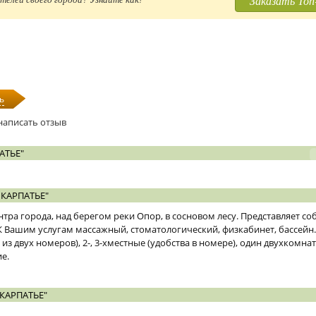
Заказать Топ
ь
написать отзыв
АТЬЕ"
КАРПАТЬЕ"
тра города, над берегом реки Опор, в сосновом лесу. Представляет с
. К Вашим услугам массажный, стоматологический, физкабинет, бассейн
 из двух номеров), 2-, 3-хместные (удобства в номере), один двухкомн
е.
КАРПАТЬЕ"