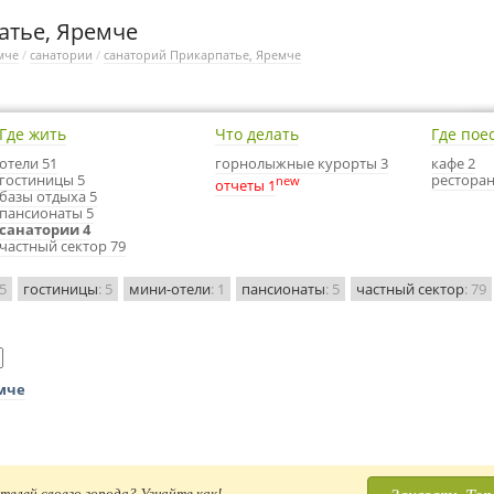
атье, Яремче
мче
/
санатории
/
санаторий Прикарпатье, Яремче
Где жить
Что делать
Где пое
отели 51
горнолыжные курорты 3
кафе 2
гостиницы 5
ресторан
new
отчеты 1
базы отдыха 5
пансионаты 5
санатории 4
частный сектор 79
 5
гостиницы
: 5
мини-отели
: 1
пансионаты
: 5
частный сектор
: 79
емче
телей своего города? Узнайте как!