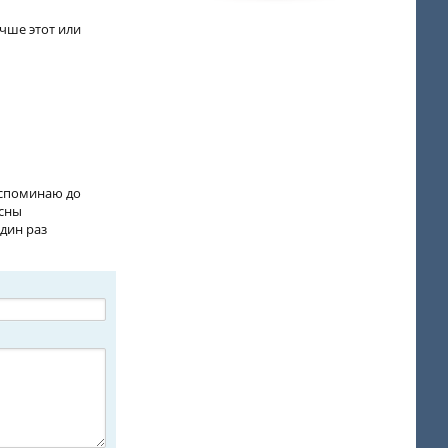
чше этот или
 вспоминаю до
осны
дин раз