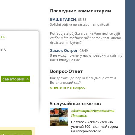
Последние комментарии
ВАШЕ ТАКСИ
, 03:38
Solidní půjčka na zástavu nemovitosti
Potřebujete půjčku a banka Vám nechce vyjít
сть
vstříc? Máte možnost ručit nemovitosti anebo
družstevním bytem?...
ы 6
Замок Острог
, 08:49
Я не можу поняти у нас є поверхнях сміття у
нас я впаду на нас
Вопрос-Ответ
Как доехать до парка Фельдмана от ст.м
санатории
: 4
Ботанический сад?
ответить на вопрос
5 случайных отчетов
«Достопримечательности
Полтавы»
Полтава - исключительно
уютный 300-тысячный город
на северо-востоке...