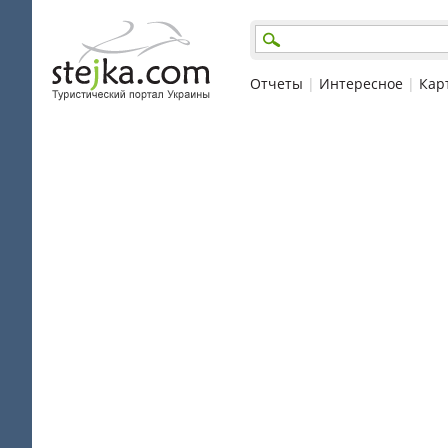
Отчеты
|
Интересное
|
Кар