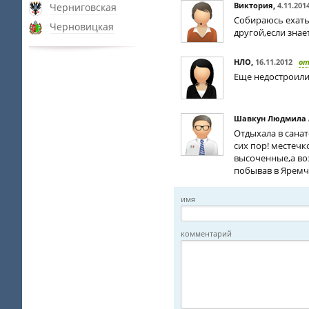
Виктория
,
4.11.201
Черниговская
Собираюсь ехать 
Черновицкая
другой,если зна
НЛО
,
16.11.2012
о
Еще недостроили
Шавкун Людмила 
Отдыхала в санат
сих пор! местечк
высоченные,а воз
побывав в Яремче
имя
комментарий