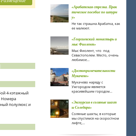
-Размещение
«Арабатская стрелка. Прак
тическое пособие по штурм
у»
Не так страшна Арабатка, как
ее малюют.
«Георгиевский монастырь и
мыс Фиолент»
Мыс Фиолент, что под
Севастополем. Место, очень
любимое...
«Достопримечательности
Мукачево»
Мукачево наряду с
Ужгородом является
красивейшим городом...
обой 4-хэтажный
. Номера
«Экскурсия в соляные шахт
атный полулюкс и
ы Соледара»
Соляные шахты, в которые
мы спустимся на скоростном
лифте,...