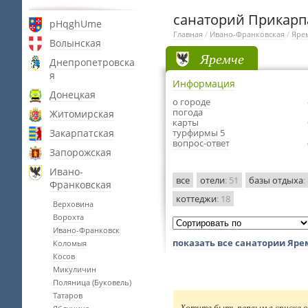
санаторий Прикарп
pHqghUme
Главная
/
Ивано-Франковская
/
Яре
Волынская
Яремче
Днепропетровска
я
Информация
Донецкая
о городе
погода
Житомирская
карты
Закарпатская
турфирмы 5
вопрос-ответ
Запорожская
Ивано-
все
отели
: 51
базы отдыха
:
Франковская
коттеджи
: 18
Верховина
Ворохта
Ивано-Франковск
показать все санатории Яр
Коломыя
Косов
Микуличин
Поляница (Буковель)
Татаров
Хотите быть первым в списке о