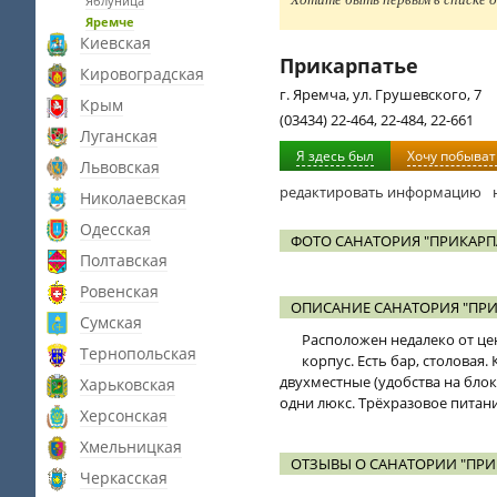
Яблуница
Яремче
Киевская
Прикарпатье
Кировоградская
г. Яремча, ул. Грушевского, 7
Крым
(03434) 22-464, 22-484, 22-661
Луганская
Я здесь был
Хочу побыват
Львовская
редактировать информацию
Николаевская
Одесская
ФОТО САНАТОРИЯ "ПРИКАРП
Полтавская
Ровенская
ОПИСАНИЕ САНАТОРИЯ "ПРИ
Сумская
Расположен недалеко от цен
Тернопольская
корпус. Есть бар, столовая
двухместные (удобства на блок
Харьковская
одни люкс. Трёхразовое питани
Херсонская
Хмельницкая
ОТЗЫВЫ О САНАТОРИИ "ПРИ
Черкасская