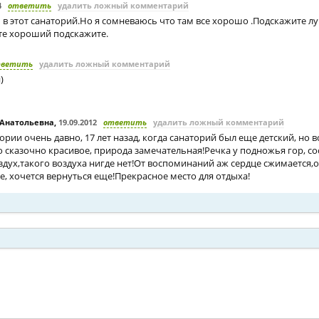
4
ответить
удалить ложный комментарий
в этот санаторий.Но я сомневаюсь что там все хорошо .Подскажите лу
ете хороший подскажите.
тветить
удалить ложный комментарий
)
Анатольевна
,
19.09.2012
ответить
удалить ложный комментарий
ории очень давно, 17 лет назад, когда санаторий был еще детский, но
о сказочно красивое, природа замечательная!Речка у подножья гор, с
дух,такого воздуха нигде нет!От воспоминаний аж сердце сжимается,о
, хочется вернуться еще!Прекрасное место для отдыха!