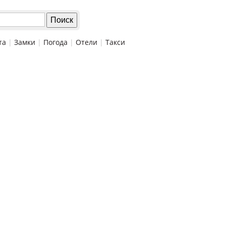
та
|
Замки
|
Погода
|
Отели
|
Такси