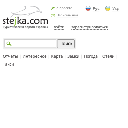
о проекте
Рус
Укр
Написать нам
войти
зарегистрироваться
Отчеты
|
Интересное
|
Карта
|
Замки
|
Погода
|
Отели
|
Такси