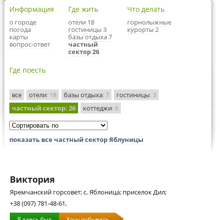
Информация
Где жить
Что делать
о городе
отели 18
горнолыжные
погода
гостиницы 3
курорты 2
карты
базы отдыха 7
вопрос-ответ
частный
сектор 26
Где поесть
все
отели
: 18
базы отдыха
: 7
гостиницы
: 3
частный сектор
: 26
коттеджи
: 6
показать все частный сектор Яблуницы
Виктория
Яремчанский горсовет; с. Яблоница; приселок Дил;
+38 (097) 781-48-61,
Я здесь был
Хочу побывать