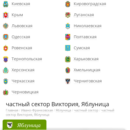
Киевская
Кировоградская
Крым
Луганская
Львовская
Николаевская
Одесская
Полтавская
Ровенская
Сумская
Тернопольская
Харьковская
Херсонская
Хмельницкая
Черкасская
Черниговская
Черновицкая
частный сектор Виктория, Яблуница
Главная
/
Ивано-Франковская
/
Яблуница
/
частный сектор
/
частный
сектор Виктория, Яблуница
Яблуница