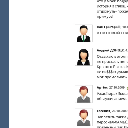
что у моей подру
история!!! сплош
отдохнуть- пожал
примусе!
Пан Грыгорый
,
10.
А НА НОВЫЙ ГОД
Андрей ДОНЕЦК
,
4
Отдыхаю в этом 
не пристает, нет
Крытого Рынка. К
не пи$$$ят дума
мог промолчать.
Артём
,
27.10.2009
Ужас!!!мрак!!!ко
обслуживанием.
Евгения
,
26.10.2009
Заплатить такие
персонал-ХАМЬЁ.
претензии, так б