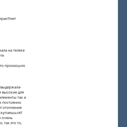
рак!!!нет
нала на телеке
ете
 это произошло
е выдержала-
м высокие для
элементы так и
ах постоянно
е! отопления
 скупаешься!!
го очень
, так это то,