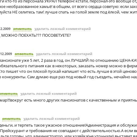
ги кто-то из персонала УКРАЛ телефон! кстати, персонал-это вообще о
ное необразованное хамьё! в общем, от всего сердца советую: если зах
уйста НЕ селитесь там! лучше спать на голой земле под ёлкой, чем жить
12.2009
ответить
удалить ложный комментарий
 МОЖНО ПОЕХАТЬ??? ПОСОВЕТУЕТЕ?
.12.2009
ответить
удалить ложный комментарий
пансионате уже 5 лет, 2 раза в год, он ЛУЧШИЙ по отношению ЦЕНА-К
 обязательного питания как в некоторых, заказать номер можно в фир
то пишет что он плохой пускай напишет что есть лучше в этой ценово
ю конкуренты. Сам думаю еще раз под новый год съездить, нечайно на
ответить
удалить ложный комментарий
шмар!!!вокруг есть много других пансионатов с качественным и приятн
ответить
удалить ложный комментарий
 деньги, и терпеть такое ужасное отношение!Администрация и обслу
Прейскурант и требования не совпадают с действительностью.А если 
удьте готовы, что администратор, или хозяйка(не уточнали) выставит ва