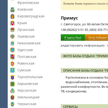
Франковская
Хотите быть первым в списке о
Киевская
Кировоградская
Примус
Крым
г. Святогорск, ул. 60-летия Октя
Луганская
+38 (06262) 5-51-35, (063) 333-77
Львовская
Я здесь был
Хочу побыват
Николаевская
редактировать информацию
Одесская
ФОТО БАЗЫ ОТДЫХА "ПРИМУ
Полтавская
Ровенская
Сумская
ОПИСАНИЕ БАЗЫ ОТДЫХА "П
Тернопольская
Расположена в сосновом бо
водоснабжение, отопление, 
Харьковская
различной комфортности. Во в
Херсонская
ТВ, кондиционер.
Хмельницкая
Черкасская
СЕРВИСЫ