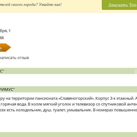
Заказать Топ
телей своего города? Узнайте как!
бря, 1
-88
ь
написать отзыв
С"
РИМУС"
ру на территории пансионата «Славяногорский». Корпус 3-х этажный.
горячая вода. В холле мягкий уголок и телевизор со спутниковой ант
сех есть холодильник, душ, туалет, умывальник. В номерах повышенн