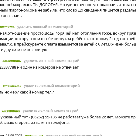
альше!зажралась ТЫ,ДОРОГАЯ. Но единственное успокаивает, что за вс
ным Жаргоном,она не забыла, что слово До свидания пишется раздель
о она знает.
тветить
удалить ложный комментарий
ная.отношение просто.Воды горячей нет, отопления тоже, вокруг грязь
мации, которую они о себе пишут.за ребёнка, которому 2 года потреб
ава,т.к. в прейскуранте оплата взымается за детей с 6 лет.В жизни боль
 и друзьям не посоветую!
ответить
удалить ложный комментарий
623337788 ни один из номеров не отвечает
ответить
удалить ложный комментарий
ть номер? какой номер тел.?
ответить
удалить ложный комментарий
указанный тут - (06262) 55-135 не работает уже более 2х лет. Можете п
забываю стереть из памяти телефона...
ич
,
18.06.2009
ответить
удалить ложный комментарий