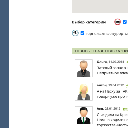
Выбор категории
горнолыжные курорты
ОТЗЫВЫ О БАЗЕ ОТДЫХА "П
Ольга
,
11.09.2014
Затхлый запах в 
Неприятное впеча
антон
,
19.04.2012
А на Пасху за ТА
говоря уже про 
Аня
,
25.01.2012
от
Съездили на Крещ
Ночью ходили на 
торжественность.