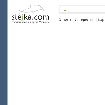
Отчеты
|
Интересное
|
Кар