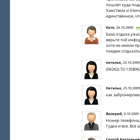
пошлёт куда под
Хамством и Улич
единственное, чт
Катя
,
26.10.2009
о
База отдыха ужас
верьте той инфор
хотя не имели пр
поедем отдыхать
наталья
,
23.10.2009
(06262) 55-13580
Наталья
,
23.10.2009
как забронирова
Валерий
,
9.10.2009
Номер телефона, 
Гудки и всё. Всё 
Сергей Анатольев