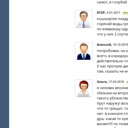
салют, и голубей 
ЕГОР
,
4.01.2011
от
кошмар!не поеду
горячей воды,гря
по елевизору идут
что у них 2 спут
Алексей
,
10.10.201
попробовал, на о
всего, в коридор
действительно пл
У нас пропали де
там, сказать не 
Ольга
,
17.03.2010
я человек вполне
сбежала на втор
такого убожества
прут наружу! воз
что-то трещит, т
нет- в комнате с
душ. какая то хре
воняет!!!! по тел