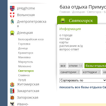
база отдыха Примус
pHqghUme
Главная
/
Донецкая
/
Святогорск
/
б
Волынская
Святогорск
Днепропетровска
я
Информация
Донецкая
о городе
погода
Белосарайская коса
карты
Горловка
расписание ж/д
Донецк
вопрос-ответ
Краматорск
Макеевка
Мариуполь
все
отели
: 14
базы отдых
Мелекино
Святогорск
санатории
: 2
коттеджи
: 2
к
Славянск
Урзуф
Житомирская
показать все базы отдыха С
Закарпатская
Запорожская
Ивано-