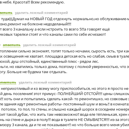
в небе. Красота!!! Всем рекомендую.
ветить
удалить ложный комментарий
 туда(((Думал на НОВЫЙ ГОД отдохнуть нормально,но обслуживание-м
зно,ремонт на болконе недоделаный!!!!
 всего 3 канала,ну а если нстроить то всего 5!!!а говорят ещё
никовых тарелки стоят и что каналы сами по себе исчезают!
0
ответить
удалить ложный комментарий
топлении сильно экономят, топят только ночами, сырость есть, три ка
ах освещения не хватает. площадка детская есть но слабая, смыв в туал
охой, душ отстойный, единственный плюс - рядом лес.
ньги, но хватились только дома, поэтому с полной уверенностью, что
могу. Больше не будема там отдыхать.
ответить
удалить ложный комментарий
 неприхотливый и ко всему могу приспособиться, но этого я просто н
ой день поселения! этот примус- ПОЛНЕЙШИЙ ОТСТОЙ!!!! цены слишко
!!! хоть они и попытались сделать какой- то ремонтишко, но совковые 
ле здания идут ремонтные работы- постоянный шум и вонь!! в комнат
о потолок, то пол, то стены, и слышно каждый шорох в соседнем номер
тоит такой дубак, что жить там невозможно!! вода еле тёпленькая, хрен
нь на стене и дырка в полу!!! вода в туалете НЕ СМЫВАЕТСЯ!!!! из-за это
евизору 3 канала, да и те не показывают!! но что больше всего меня убило