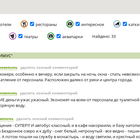
отели
рестораны
интересное
катки
Найдено: 33
театры
аквапарки
РИМУС"
ответить
удалить ложный комментарий
номере, особенно к вечеру, если закрыть на ночь окна - спать невозмо
тление от персонала. Расположен далеко от реки и центра города.
ответить
удалить ложный комментарий
КИЕ деньги-ужас ужасный. Экономят на всем-от персонала до туалетной
горячую воду.
ветить
удалить ложный комментарий
ение - СУПЕР!!! И автобус классный, и в кафе накормили, и базу натоп
Бездонное озеро и к дубу - снег белый, нетронутый - все видно - тиши
 А потом пошли на службу в монастырь - и воду святили, и крестный хо