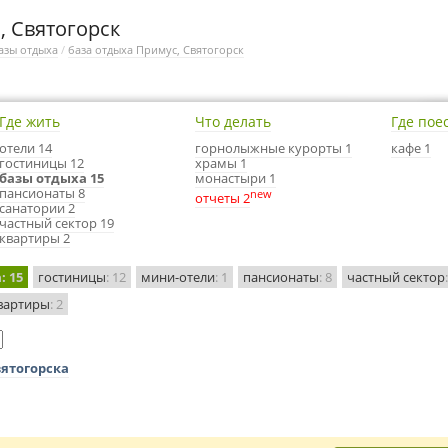
, Святогорск
азы отдыха
/
база отдыха Примус, Святогорск
Где жить
Что делать
Где пое
отели 14
горнолыжные курорты 1
кафе 1
гостиницы 12
храмы 1
базы отдыха 15
монастыри 1
пансионаты 8
new
отчеты 2
санатории 2
частный сектор 19
квартиры 2
а
: 15
гостиницы
: 12
мини-отели
: 1
пансионаты
: 8
частный сектор
вартиры
: 2
вятогорска