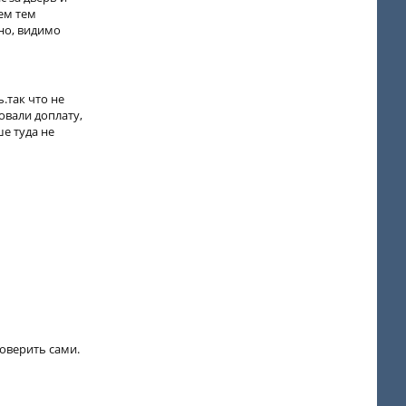
ем тем
но, видимо
.так что не
овали доплату,
ше туда не
роверить сами.