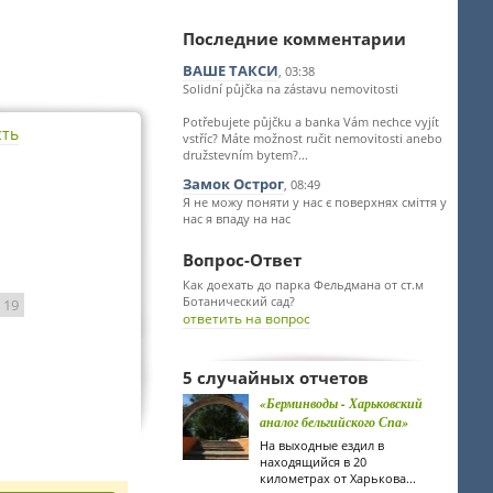
Последние комментарии
ВАШЕ ТАКСИ
, 03:38
Solidní půjčka na zástavu nemovitosti
Potřebujete půjčku a banka Vám nechce vyjít
сть
vstříc? Máte možnost ručit nemovitosti anebo
družstevním bytem?...
Замок Острог
, 08:49
Я не можу поняти у нас є поверхнях сміття у
нас я впаду на нас
Вопрос-Ответ
Как доехать до парка Фельдмана от ст.м
Ботанический сад?
: 19
ответить на вопрос
5 случайных отчетов
«Берминводы - Харьковский
аналог бельгийского Спа»
На выходные ездил в
находящийся в 20
километрах от Харькова...