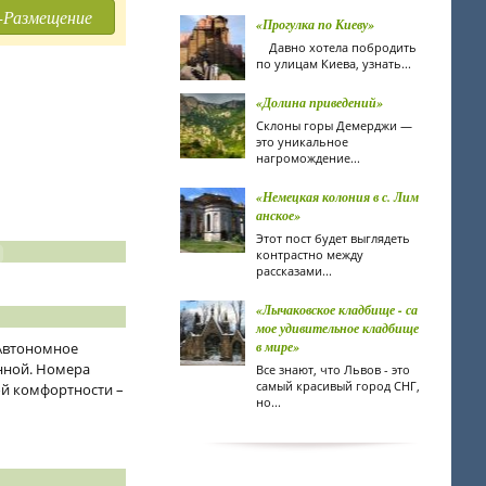
-Размещение
«Прогулка по Киеву»
Давно хотела побродить
по улицам Киева, узнать...
«Долина приведений»
Склоны горы Демерджи —
это уникальное
нагромождение...
«Немецкая колония в с. Лим
анское»
Этот пост будет выглядеть
контрастно между
рассказами...
«Лычаковское кладбище - са
мое удивительное кладбище
в мире»
 Автономное
енной. Номера
Все знают, что Львов - это
самый красивый город СНГ,
ой комфортности –
но...