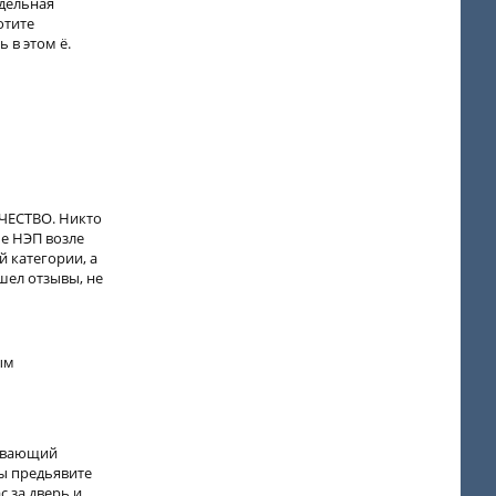
тдельная
отите
 в этом ё.
АЧЕСТВО. Никто
ме НЭП возле
й категории, а
шел отзывы, не
ым
живающий
вы предьявите
с за дверь и