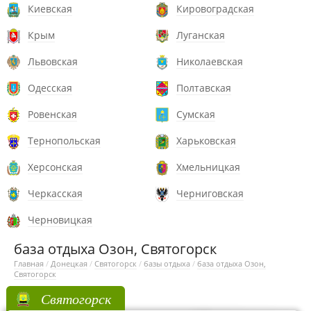
Киевская
Кировоградская
Крым
Луганская
Львовская
Николаевская
Одесская
Полтавская
Ровенская
Сумская
Тернопольская
Харьковская
Херсонская
Хмельницкая
Черкасская
Черниговская
Черновицкая
база отдыха Озон, Святогорск
Главная
/
Донецкая
/
Святогорск
/
базы отдыха
/
база отдыха Озон,
Святогорск
Святогорск