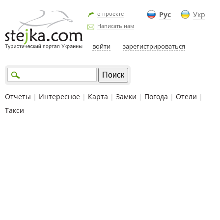
о проекте
Рус
Укр
Написать нам
войти
зарегистрироваться
Отчеты
|
Интересное
|
Карта
|
Замки
|
Погода
|
Отели
|
Такси