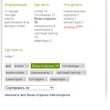
Информация
Где жить
Что делать
о городе
отели 14
горнолыжные
погода
гостиницы 12
курорты 1
карты
базы отдыха
храмы 1
расписание ж/д
15
монастыри 1
вопрос-ответ
пансионаты 8
new
отчеты 2
санатории 2
частный сектор
19
квартиры 2
Где поесть
кафе 1
все
отели
: 14
базы отдыха
: 15
гостиницы
: 12
мини-отели
: 1
пансионаты
: 8
частный сектор
: 19
санатории
: 2
коттеджи
: 2
квартиры
: 2
показать все базы отдыха Святогорска