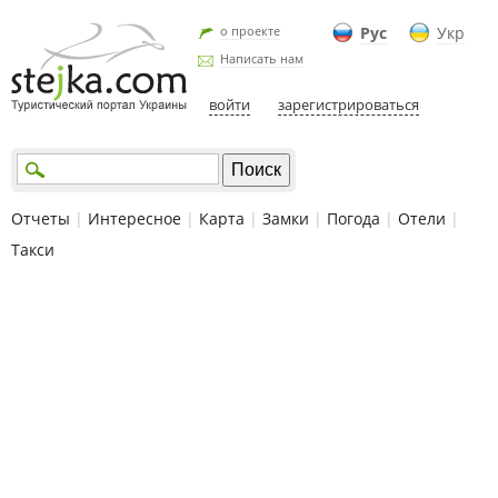
о проекте
Рус
Укр
Написать нам
войти
зарегистрироваться
Отчеты
|
Интересное
|
Карта
|
Замки
|
Погода
|
Отели
|
Такси