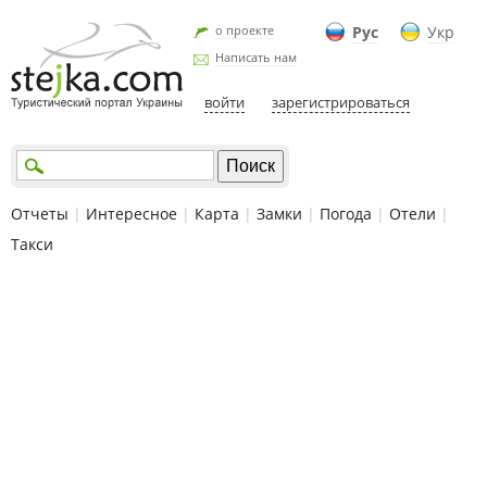
о проекте
Рус
Укр
Написать нам
войти
зарегистрироваться
Отчеты
|
Интересное
|
Карта
|
Замки
|
Погода
|
Отели
|
Такси