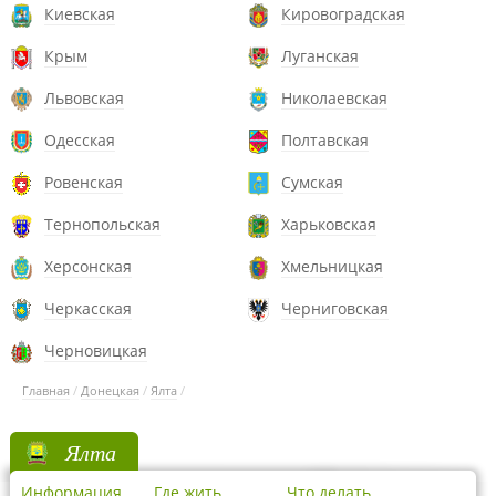
Киевская
Кировоградская
Крым
Луганская
Львовская
Николаевская
Одесская
Полтавская
Ровенская
Сумская
Тернопольская
Харьковская
Херсонская
Хмельницкая
Черкасская
Черниговская
Черновицкая
Главная
/
Донецкая
/
Ялта
/
Ялта
Информация
Где жить
Что делать