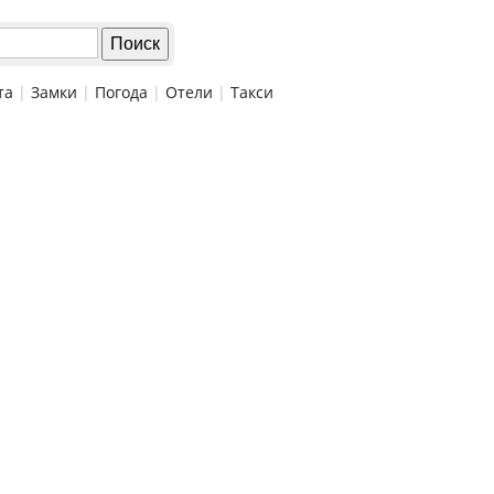
та
|
Замки
|
Погода
|
Отели
|
Такси