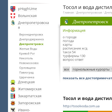
Тосол и вода дисти
pHqghUme
Главная
/
Днепропетровская
/
Днеп
Волынская
Днепропетровск
Днепропетровска
я
Информация
Верхнеднепровск
о городе
Днепродзержинск
погода
Днепропетровск
карты
расписание ж/д
Желтые Воды
такси 54
Кривой Рог
турфирмы 130
Никополь
вопрос-ответ
Новомосковск
Орловщина
все
горнолыжные курорты
: 
Павлоград
Царичанка
показать все достопримеча
Донецкая
Житомирская
Закарпатская
Тосол и вода дисти
Запорожская
http://tosolvoda.com.ua
Ивано-