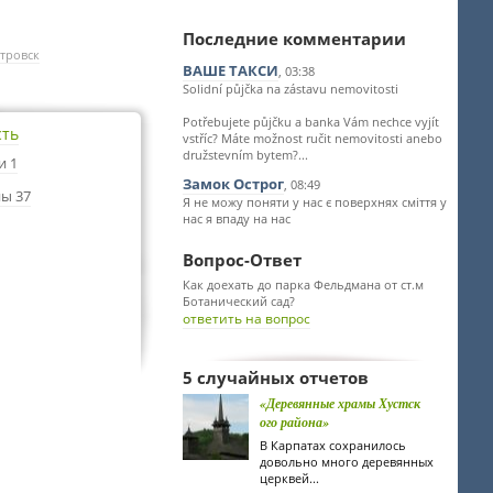
Последние комментарии
тровск
ВАШЕ ТАКСИ
, 03:38
Solidní půjčka na zástavu nemovitosti
Potřebujete půjčku a banka Vám nechce vyjít
сть
vstříc? Máte možnost ručit nemovitosti anebo
družstevním bytem?...
и 1
Замок Острог
, 08:49
ы 37
Я не можу поняти у нас є поверхнях сміття у
нас я впаду на нас
Вопрос-Ответ
Как доехать до парка Фельдмана от ст.м
Ботанический сад?
ответить на вопрос
5 случайных отчетов
«Деревянные храмы Хустск
ого района»
В Карпатах сохранилось
довольно много деревянных
церквей...