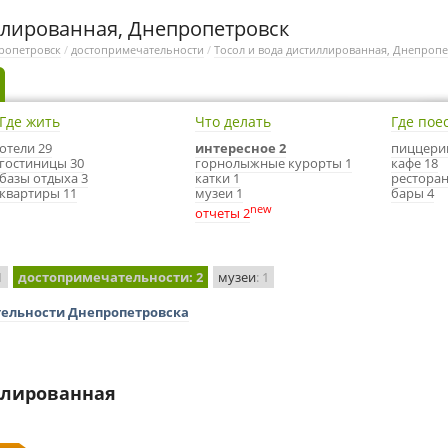
ллированная, Днепропетровск
ропетровск
/
достопримечательности
/
Тосол и вода дистиллированная, Днепропе
Где жить
Что делать
Где пое
отели 29
интересное 2
пиццери
гостиницы 30
горнолыжные курорты 1
кафе 18
базы отдыха 3
катки 1
ресторан
квартиры 11
музеи 1
бары 4
new
отчеты 2
1
достопримечательности
: 2
музеи
: 1
тельности Днепропетровска
ллированная