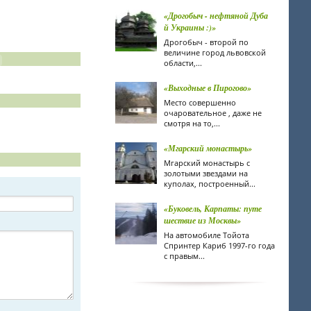
«Дрогобыч - нефтяной Дуба
й Украины :)»
Дрогобыч - второй по
величине город львовской
области,...
«Выходные в Пирогово»
Место совершенно
очаровательное , даже не
смотря на то,...
«Мгарский монастырь»
Мгарский монастырь с
золотыми звездами на
куполах, построенный...
«Буковель, Карпаты: путе
шествие из Москвы»
На автомобиле Тойота
Спринтер Кариб 1997-го года
с правым...