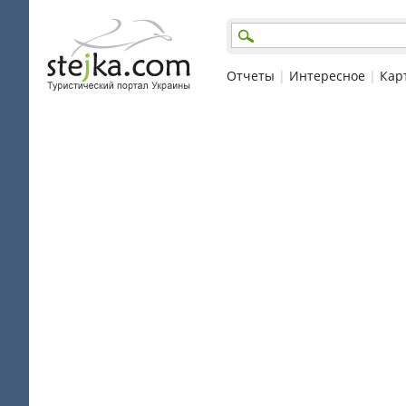
Отчеты
|
Интересное
|
Кар