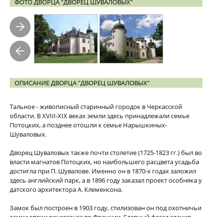
ФОТО ДВОРЦА "ДВОРЕЦ ШУВАЛОВЫХ"
ОПИСАНИЕ ДВОРЦА "ДВОРЕЦ ШУВАЛОВЫХ"
Тальное - живописный старинный городок в Черкасской
области. В XVIII-XIX веках земли здесь принадлежали семье
Потоцких, а позднее отошли к семье Нарышкиных-
Шуваловых.
Дворец Шуваловых также почти столетие (1725-1823 гг.) был во
власти магнатов Потоцких, но наибольшего расцвета усадьба
достигла при П. Шувалове. Именно он в 1870-х годах заложил
здесь английский парк, а в 1896 году заказал проект особняка у
датского архитектора А. Клеменсона.
Замок был построен в 1903 году, стилизован он под охотничьи