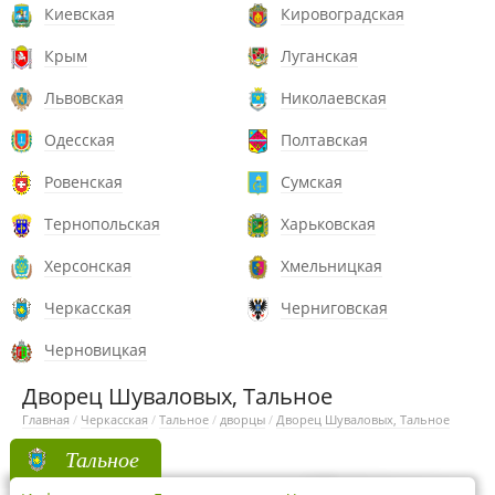
Киевская
Кировоградская
Крым
Луганская
Львовская
Николаевская
Одесская
Полтавская
Ровенская
Сумская
Тернопольская
Харьковская
Херсонская
Хмельницкая
Черкасская
Черниговская
Черновицкая
Дворец Шуваловых, Тальное
Главная
/
Черкасская
/
Тальное
/
дворцы
/
Дворец Шуваловых, Тальное
Тальное