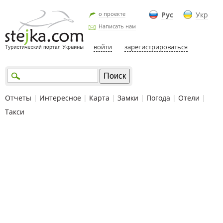
о проекте
Рус
Укр
Написать нам
войти
зарегистрироваться
Отчеты
|
Интересное
|
Карта
|
Замки
|
Погода
|
Отели
|
Такси