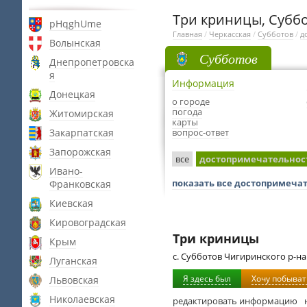
Три криницы, Субб
pHqghUme
Главная
/
Черкасская
/
Субботов
/
д
Волынская
Субботов
Днепропетровска
я
Информация
Донецкая
о городе
погода
Житомирская
карты
Закарпатская
вопрос-ответ
Запорожская
все
достопримечательнос
Ивано-
показать все достопримеча
Франковская
Киевская
Кировоградская
Три криницы
Крым
с. Субботов Чигиринского р-на
Луганская
Я здесь был
Хочу побыват
Львовская
Николаевская
редактировать информацию