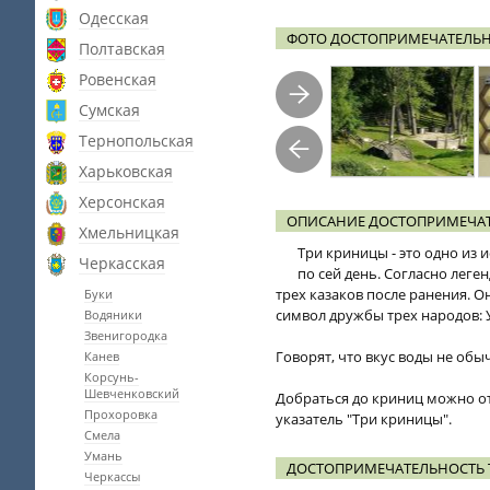
Одесская
ФОТО ДОСТОПРИМЕЧАТЕЛЬН
Полтавская
Ровенская
Сумская
Тернопольская
Харьковская
Херсонская
ОПИСАНИЕ ДОСТОПРИМЕЧАТ
Хмельницкая
Три криницы - это одно из 
Черкасская
по сей день. Согласно леге
трех казаков после ранения. О
Буки
символ дружбы трех народов: У
Водяники
Звенигородка
Говорят, что вкус воды не обы
Канев
Корсунь-
Шевченковский
Добраться до криниц можно о
Прохоровка
указатель "Три криницы".
Смела
Умань
ДОСТОПРИМЕЧАТЕЛЬНОСТЬ 
Черкассы