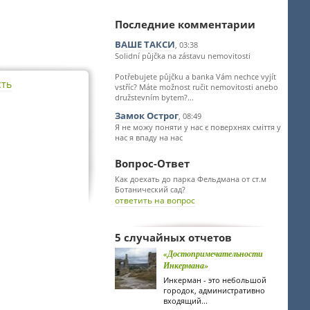
Последние комментарии
ВАШЕ ТАКСИ
, 03:38
Solidní půjčka na zástavu nemovitosti
Potřebujete půjčku a banka Vám nechce vyjít
сть
vstříc? Máte možnost ručit nemovitosti anebo
družstevním bytem?...
Замок Острог
, 08:49
Я не можу поняти у нас є поверхнях сміття у
нас я впаду на нас
Вопрос-Ответ
Как доехать до парка Фельдмана от ст.м
Ботанический сад?
ответить на вопрос
5 случайных отчетов
«Достопримечательности
Инкермана»
Инкерман - это небольшой
городок, административно
входящий...