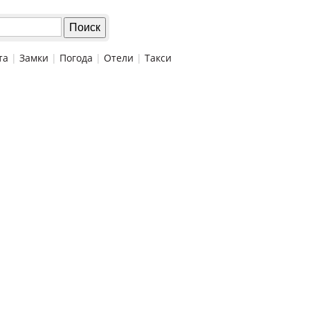
та
|
Замки
|
Погода
|
Отели
|
Такси