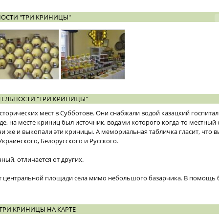
ОСТИ "ТРИ КРИНИЦЫ"
ЕЛЬНОСТИ "ТРИ КРИНИЦЫ"
исторических мест в Субботове. Они снабжали водой казацкий госпита
нде, на месте криниц был источник, водами которого когда-то местный
ни же и выкопали эти криницы. А мемориальная табличка гласит, что 
краинского, Белорусского и Русского.
чный, отличается от других.
т центральной площади села мимо небольшого базарчика. В помощь б
ТРИ КРИНИЦЫ НА КАРТЕ