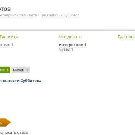
отов
остопримечательности
/
Три криницы, Субботов
Где жить
Что делать
Где пое
отели 1
интересное 1
музеи 1
ти
: 1
музеи
: 1
тельности Субботова
ь
написать отзыв