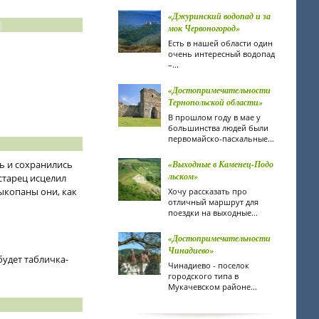
«Джуринский водопад и за
мок Червоногород»
Есть в нашей области один
очень интересный водопад
–...
«Достопримечательности
Тернопольской области»
В прошлом году в мае у
большинства людей были
первомайско-пасхальные...
ль и сохранились
«Выходные в Каменец-Подо
льском»
 старец исцелил
выкопаны они, как
Хочу рассказать про
отличный маршрут для
поездки на выходные...
«Достопримечательности
Чинадиево»
удет табличка-
Чинадиево - поселок
городского типа в
Мукачевском районе...