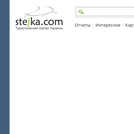
Отчеты
|
Интересное
|
Кар