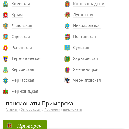
Киевская
Кировоградская
Крым
Луганская
Львовская
Николаевская
Одесская
Полтавская
Ровенская
Сумская
Тернопольская
Харьковская
Херсонская
Хмельницкая
Черкасская
Черниговская
Черновицкая
пансионаты Приморска
Главная
/
Запорожская
/
Приморск
/
пансионаты
Приморск