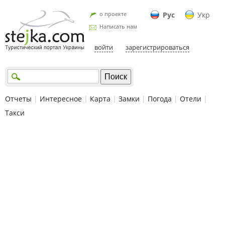
о проекте
Рус
Укр
Написать нам
войти
зарегистрироваться
Отчеты
|
Интересное
|
Карта
|
Замки
|
Погода
|
Отели
|
Такси