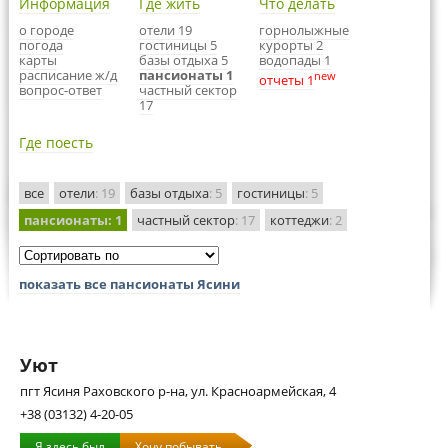
Информация
Где жить
Что делать
о городе
отели 19
горнолыжные
погода
гостиницы 5
курорты 2
карты
базы отдыха 5
водопады 1
расписание ж/д
пансионаты 1
new
отчеты 1
вопрос-ответ
частный сектор
17
Где поесть
все
отели
: 19
базы отдыха
: 5
гостиницы
: 5
пансионаты
: 1
частный сектор
: 17
коттеджи
: 2
показать все пансионаты Ясини
Уют
пгт Ясиня Раховского р-на, ул. Красноармейская, 4
+38 (03132) 4-20-05
Я здесь был
Хочу побывать