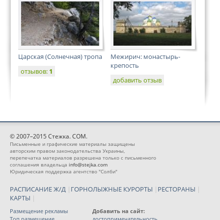
Царская (Солнечная) тропа
Межирич: монастырь-
крепость
отзывов:
1
добавить отзыв
© 2007–2015 Стежка. COM.
Письменные и графические материалы защищены
авторским правом законодательства Украины,
перепечатка материалов разрешена только с письменного
соглашения владельца
info@stejka.com
Юридическая поддержка агентство "Солби"
РАСПИСАНИЕ Ж/Д
|
ГОРНОЛЫЖНЫЕ КУРОРТЫ
|
РЕСТОРАНЫ
|
КАРТЫ
|
Размещение рекламы
Добавить на сайт:
Топ размещение
достопримечательность