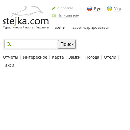
о проекте
Рус
Укр
Написать нам
войти
зарегистрироваться
Отчеты
|
Интересное
|
Карта
|
Замки
|
Погода
|
Отели
|
Такси