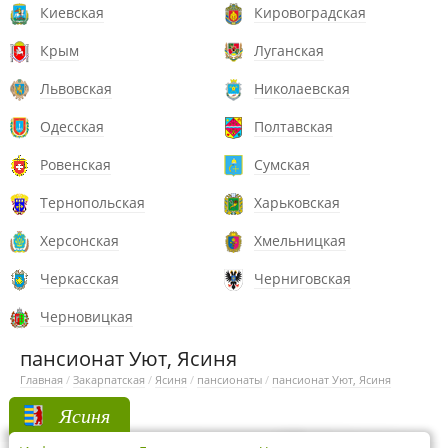
Киевская
Кировоградская
Крым
Луганская
Львовская
Николаевская
Одесская
Полтавская
Ровенская
Сумская
Тернопольская
Харьковская
Херсонская
Хмельницкая
Черкасская
Черниговская
Черновицкая
пансионат Уют, Ясиня
Главная
/
Закарпатская
/
Ясиня
/
пансионаты
/
пансионат Уют, Ясиня
Ясиня