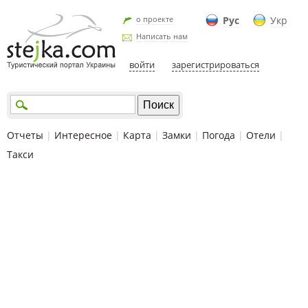
о проекте
Рус
Укр
Написать нам
войти
зарегистрироваться
Отчеты
|
Интересное
|
Карта
|
Замки
|
Погода
|
Отели
|
Такси