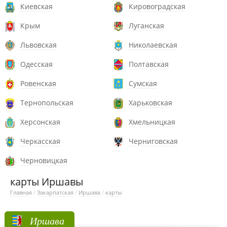
Киевская
Кировоградская
Крым
Луганская
Львовская
Николаевская
Одесская
Полтавская
Ровенская
Сумская
Тернопольская
Харьковская
Херсонская
Хмельницкая
Черкасская
Черниговская
Черновицкая
карты Иршавы
Главная
/
Закарпатская
/
Иршава
/
карты
Иршава