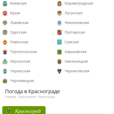
Киевская
Кировоградская
Крым
Луганская
Львовская
Николаевская
Одесская
Полтавская
Ровенская
Сумская
Тернопольская
Харьковская
Херсонская
Хмельницкая
Черкасская
Черниговская
Черновицкая
Погода в Краснограде
Главная
/
Харьковская
/
Красноград
/
Красноград