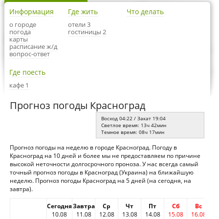
Информация
Где жить
Что делать
о городе
отели 3
погода
гостиницы 2
карты
расписание ж/д
вопрос-ответ
Где поесть
кафе 1
Прогноз погоды Красноград
Восход 04:22 / Закат 19:04
Светлое время: 13ч 42мин
Темное время: 08ч 17мин
Прогноз погоды на неделю в городе Красноград. Погоду в
Красноград на 10 дней и более мы не предоставляем по причине
высокой неточности долгосрочного проноза. У нас всегда самый
точный прогноз погоды в Красноград (Украина) на ближайшую
неделю. Прогноз погоды Красноград на 5 дней (на сегодня, на
завтра).
Сегодня
Завтра
Ср
Чт
Пт
Сб
Вс
10.08
11.08
12.08
13.08
14.08
15.08
16.08