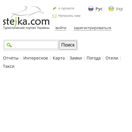
о проекте
Рус
Укр
Написать нам
войти
зарегистрироваться
Отчеты
|
Интересное
|
Карта
|
Замки
|
Погода
|
Отели
|
Такси