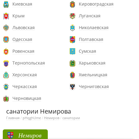
Киевская
Кировоградская
Крым
Луганская
Львовская
Николаевская
Одесская
Полтавская
Ровенская
Сумская
Тернопольская
Харьковская
Херсонская
Хмельницкая
Черкасская
Черниговская
Черновицкая
санатории Немирова
Главная
/
pHqghUme
/
Немиров
/
санатории
Немиров