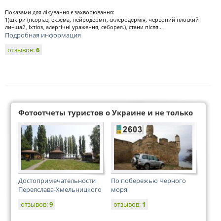
Показами для лікування є захворювання:
1)шкіри (псоріаз, екзема, нейродерміт, склеродермія, червоний плоский
ли¬шай, іхтіоз, алергічні ураження, себорея.), стани після...
Подробная информация
отзывов:
6
Фотоотчеты туристов о Украине и не только
Достопримечательности
По побережью Черного
Переяслава-Хмельницкого
моря
отзывов:
9
отзывов:
1