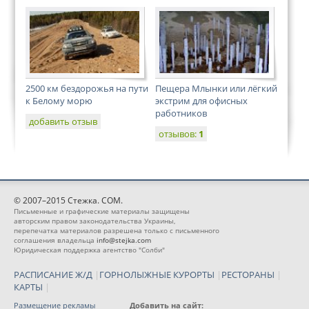
2500 км бездорожья на пути
Пещера Млынки или лёгкий
к Белому морю
экстрим для офисных
работников
добавить отзыв
отзывов:
1
© 2007–2015 Стежка. COM.
Письменные и графические материалы защищены
авторским правом законодательства Украины,
перепечатка материалов разрешена только с письменного
соглашения владельца
info@stejka.com
Юридическая поддержка агентство "Солби"
РАСПИСАНИЕ Ж/Д
|
ГОРНОЛЫЖНЫЕ КУРОРТЫ
|
РЕСТОРАНЫ
|
КАРТЫ
|
Размещение рекламы
Добавить на сайт: