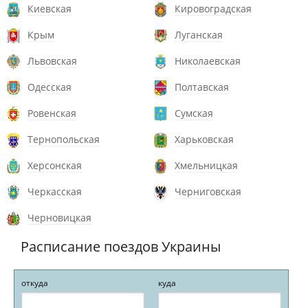
Киевская
Кировоградская
Крым
Луганская
Львовская
Николаевская
Одесская
Полтавская
Ровенская
Сумская
Тернопольская
Харьковская
Херсонская
Хмельницкая
Черкасская
Черниговская
Черновицкая
Расписание поездов Украины
откуда
куда