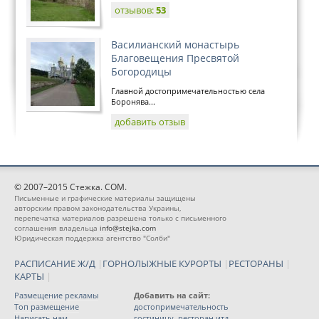
отзывов:
53
Василианский монастырь
Благовещения Пресвятой
Богородицы
Главной достопримечательностью села
Боронява...
добавить отзыв
© 2007–2015 Стежка. COM.
Письменные и графические материалы защищены
авторским правом законодательства Украины,
перепечатка материалов разрешена только с письменного
соглашения владельца
info@stejka.com
Юридическая поддержка агентство "Солби"
РАСПИСАНИЕ Ж/Д
|
ГОРНОЛЫЖНЫЕ КУРОРТЫ
|
РЕСТОРАНЫ
|
КАРТЫ
|
Размещение рекламы
Добавить на сайт:
Топ размещение
достопримечательность
Написать нам
гостиницу, ресторан итд.