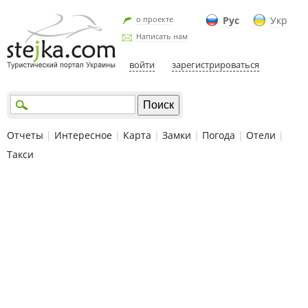
о проекте
Рус
Укр
Написать нам
войти
зарегистрироваться
Отчеты
|
Интересное
|
Карта
|
Замки
|
Погода
|
Отели
|
Такси