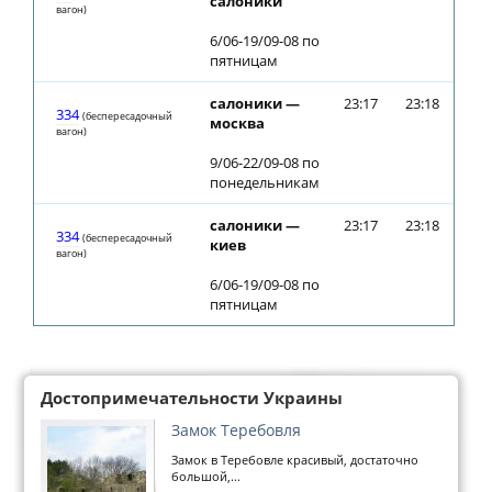
салоники
вагон)
6/06-19/09-08 по
пятницам
салоники —
23:17
23:18
334
(беспересадочный
москва
вагон)
9/06-22/09-08 по
понедельникам
салоники —
23:17
23:18
334
(беспересадочный
киев
вагон)
6/06-19/09-08 по
пятницам
Достопримечательности Украины
Замок Теребовля
Замок в Теребовле красивый, достаточно
большой,...