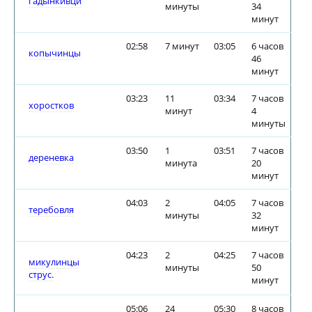
гадынкивци
минуты
34
минут
02:58
7 минут
03:05
6 часов
копычинцы
46
минут
03:23
11
03:34
7 часов
хоростков
минут
4
минуты
03:50
1
03:51
7 часов
дереневка
минута
20
минут
04:03
2
04:05
7 часов
теребовля
минуты
32
минут
04:23
2
04:25
7 часов
микулинцы
минуты
50
струс.
минут
05:06
24
05:30
8 часов