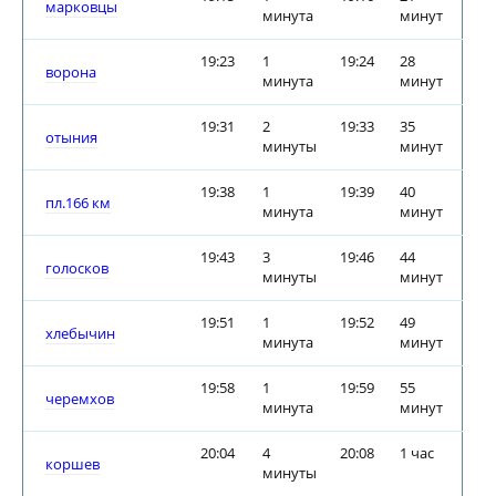
марковцы
минута
минут
19:23
1
19:24
28
ворона
минута
минут
19:31
2
19:33
35
отыния
минуты
минут
19:38
1
19:39
40
пл.166 км
минута
минут
19:43
3
19:46
44
голосков
минуты
минут
19:51
1
19:52
49
хлебычин
минута
минут
19:58
1
19:59
55
черемхов
минута
минут
20:04
4
20:08
1 час
коршев
минуты