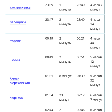
23:39
1
23:40
4 часа 7
кострижевка
минута
минут
23:47
2
23:49
4 часа
залещики
минуты
14
минут
00:19
2
00:21
4 часа
торске
минуты
44
минут
00:49
2
00:51
5 часов
товстэ
минуты
12
минут
01:31
8 минут
01:39
5 часов
белая
52
чертковская
минут
01:54
23
02:17
6 часов
чертков
минут
7 минут
02:44
2
02:46
6 часов