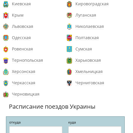
Киевская
Кировоградская
Крым
Луганская
Львовская
Николаевская
Одесская
Полтавская
Ровенская
Сумская
Тернопольская
Харьковская
Херсонская
Хмельницкая
Черкасская
Черниговская
Черновицкая
Расписание поездов Украины
откуда
куда