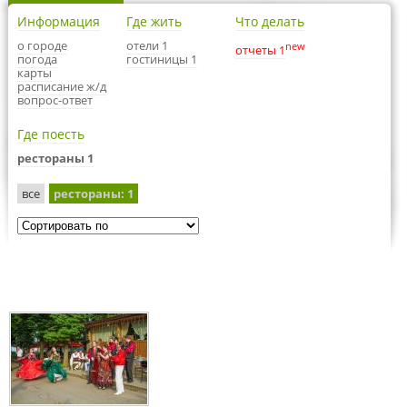
Информация
Где жить
Что делать
о городе
отели 1
new
отчеты 1
погода
гостиницы 1
карты
расписание ж/д
вопрос-ответ
Где поесть
рестораны 1
все
рестораны
: 1