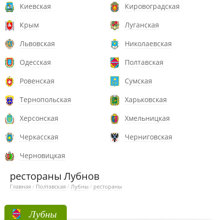
Киевская
Кировоградская
Крым
Луганская
Львовская
Николаевская
Одесская
Полтавская
Ровенская
Сумская
Тернопольская
Харьковская
Херсонская
Хмельницкая
Черкасская
Черниговская
Черновицкая
рестораны Лубнов
Главная
/
Полтавская
/
Лубны
/
рестораны
Лубны