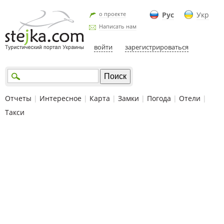
о проекте
Рус
Укр
Написать нам
войти
зарегистрироваться
Отчеты
|
Интересное
|
Карта
|
Замки
|
Погода
|
Отели
|
Такси