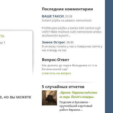
Последние комментарии
ВАШЕ ТАКСИ
, 03:38
Solidní půjčka na zástavu nemovitosti
Potřebujete půjčku a banka Vám nechce vyjít
vstříc? Máte možnost ručit nemovitosti anebo
сть
družstevním bytem?...
Замок Острог
ы 1
, 08:49
Я не можу поняти у нас є поверхнях сміття у
нас я впаду на нас
Вопрос-Ответ
Как доехать до парка Фельдмана от ст.м
Ботанический сад?
ответить на вопрос
5 случайных отчетов
«Кривче. Окраина подземно
е, но вы можете
го мира. Поход в пещеры»
Подолия и Буковина -
крупнейший карстовый
район Евразии....