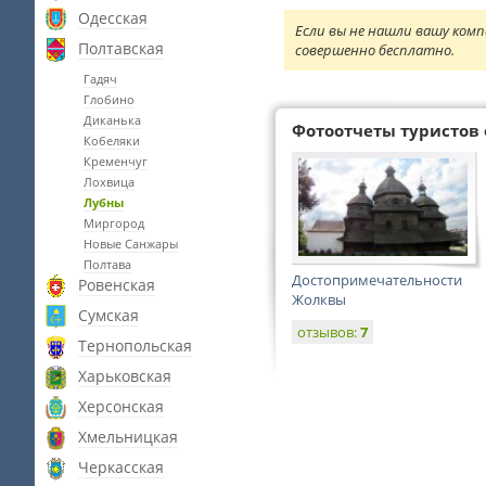
Одесская
Если вы не нашли вашу комп
Полтавская
совершенно бесплатно.
Гадяч
Глобино
Диканька
Фотоотчеты туристов 
Кобеляки
Кременчуг
Лохвица
Лубны
Миргород
Новые Санжары
Полтава
Достопримечательности
Ровенская
Жолквы
Сумская
отзывов:
7
Тернопольская
Харьковская
Херсонская
Хмельницкая
Черкасская