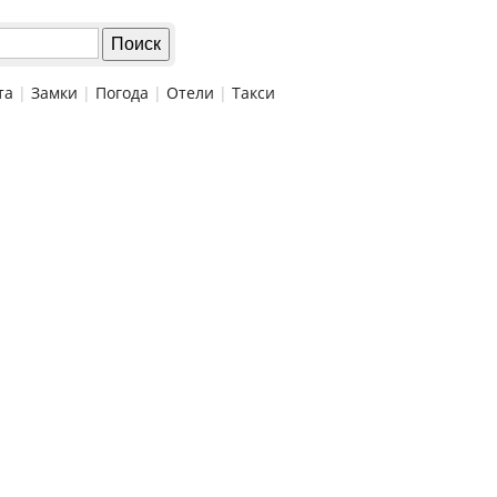
та
|
Замки
|
Погода
|
Отели
|
Такси