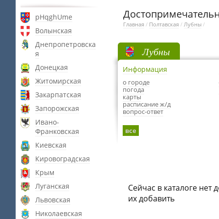
Достопримечательн
pHqghUme
Главная
/
Полтавская
/
Лубны
/
Волынская
Днепропетровска
Лубны
я
Донецкая
Информация
Житомирская
о городе
погода
Закарпатская
карты
расписание ж/д
Запорожская
вопрос-ответ
Ивано-
все
Франковская
Киевская
Кировоградская
Крым
Луганская
Сейчас в каталоге нет 
их добавить
Львовская
Николаевская