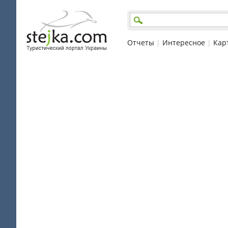
Отчеты
|
Интересное
|
Кар