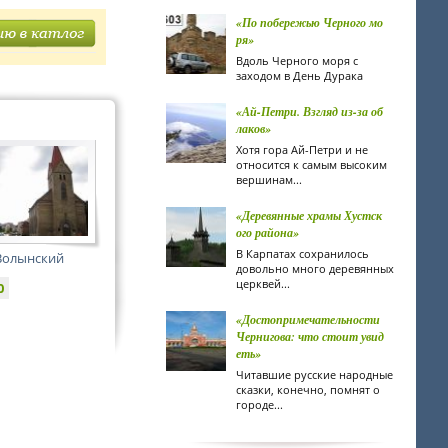
«По побережью Черного мо
ря»
Вдоль Черного моря с
заходом в День Дурака
«Ай-Петри. Взгляд из-за об
лаков»
Хотя гора Ай-Петри и не
относится к самым высоким
вершинам...
«Деревянные храмы Хустск
ого района»
В Карпатах сохранилось
Волынский
довольно много деревянных
церквей...
0
«Достопримечательности
Чернигова: что стоит увид
еть»
Читавшие русские народные
сказки, конечно, помнят о
городе...