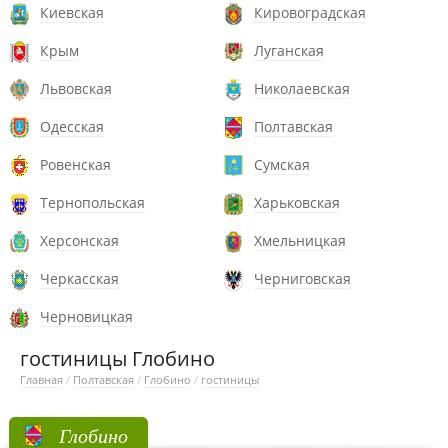
Киевская
Кировоградская
Крым
Луганская
Львовская
Николаевская
Одесская
Полтавская
Ровенская
Сумская
Тернопольская
Харьковская
Херсонская
Хмельницкая
Черкасская
Черниговская
Черновицкая
гостиницы Глобино
Главная
/
Полтавская
/
Глобино
/
гостиницы
Глобино