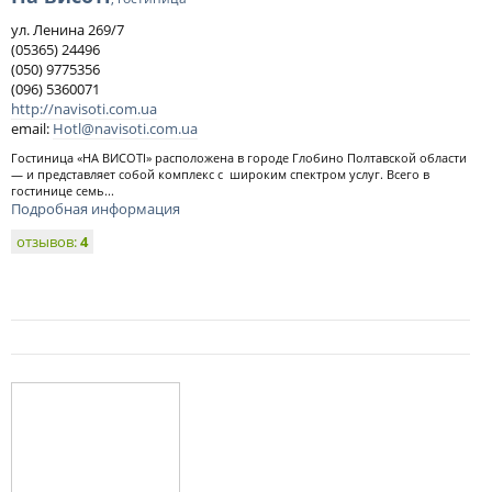
ул. Ленина 269/7
(05365) 24496
(050) 9775356
(096) 5360071
http://navisoti.com.ua
email:
Hotl@navisoti.com.ua
Гостиница «НА ВИСОТІ» расположена в городе Глобино Полтавской области
— и представляет собой комплекс с широким спектром услуг. Всего в
гостинице семь...
Подробная информация
отзывов:
4