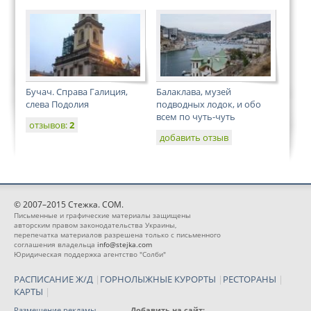
Бучач. Справа Галиция,
Балаклава, музей
слева Подолия
подводных лодок, и обо
всем по чуть-чуть
отзывов:
2
добавить отзыв
© 2007–2015 Стежка. COM.
Письменные и графические материалы защищены
авторским правом законодательства Украины,
перепечатка материалов разрешена только с письменного
соглашения владельца
info@stejka.com
Юридическая поддержка агентство "Солби"
РАСПИСАНИЕ Ж/Д
|
ГОРНОЛЫЖНЫЕ КУРОРТЫ
|
РЕСТОРАНЫ
|
КАРТЫ
|
Размещение рекламы
Добавить на сайт: