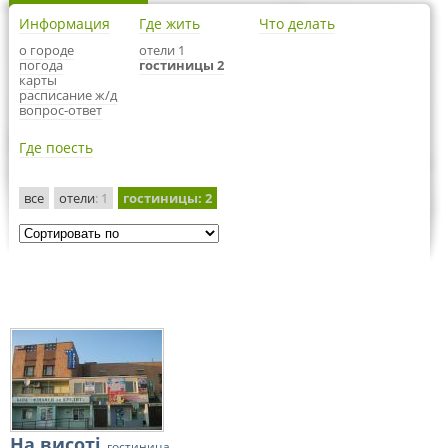
Информация
Где жить
Что делать
о городе
отели 1
погода
гостиницы 2
карты
расписание ж/д
вопрос-ответ
Где поесть
все
отели
: 1
гостиницы
: 2
На висоті
, гостиница