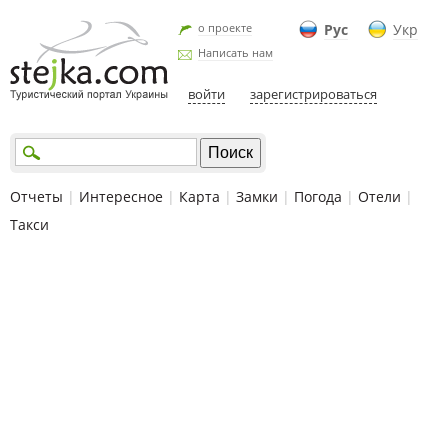
о проекте
Рус
Укр
Написать нам
войти
зарегистрироваться
Отчеты
|
Интересное
|
Карта
|
Замки
|
Погода
|
Отели
|
Такси