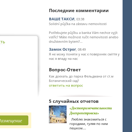
Последние комментарии
ВАШЕ ТАКСИ
, 03:38
Solidní půjčka na zástavu nemovitosti
Potřebujete půjčku a banka Vám nechce vyjít
vstříc? Máte možnost ručit nemovitosti anebo
сть
družstevním bytem?...
Замок Острог
, 08:49
Я не можу поняти у нас є поверхнях сміття у
нас я впаду на нас
Вопрос-Ответ
Как доехать до парка Фельдмана от ст.м
Ботанический сад?
ответить на вопрос
5 случайных отчетов
«Достопримечательности
Днепропетровска»
Люблю знакомиться с
Размещение
городами, гуляя по ним
пешком....