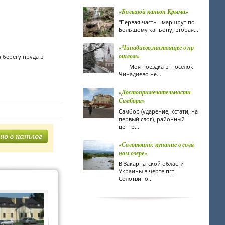
«Большой каньон Крыма»
"Первая часть - маршрут по
Большому каньону, вторая...
«Чинадиево,настоящее в пр
ошлом»
 берегу пруда в
Моя поездка в поселок
Чинадиево не...
«Достопримечательности
Самбора»
Самбор (ударение, кстати, на
первый слог), районный
центр...
«Солотвино: купание в соля
ном озере»
В Закарпатской области
Украины в черте пгт
Солотвино...