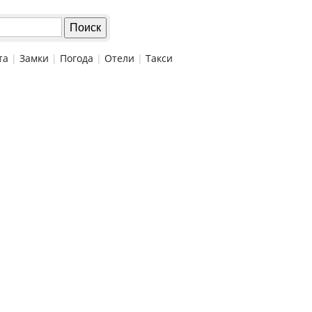
та
|
Замки
|
Погода
|
Отели
|
Такси