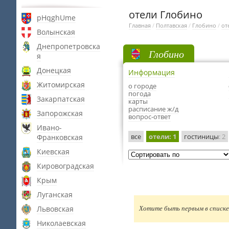
отели Глобино
pHqghUme
Главная
/
Полтавская
/
Глобино
/
от
Волынская
Днепропетровска
Глобино
я
Донецкая
Информация
Житомирская
о городе
погода
Закарпатская
карты
расписание ж/д
Запорожская
вопрос-ответ
Ивано-
все
отели
: 1
гостиницы
: 2
Франковская
Киевская
Кировоградская
Крым
Луганская
Львовская
Хотите быть первым в списке 
Николаевская