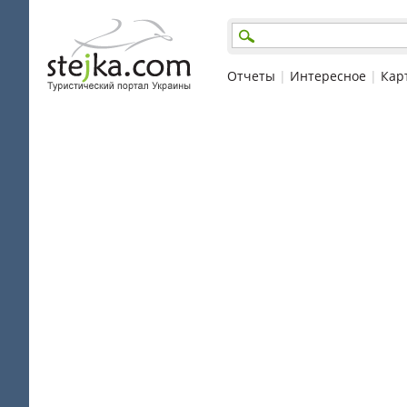
Отчеты
|
Интересное
|
Кар