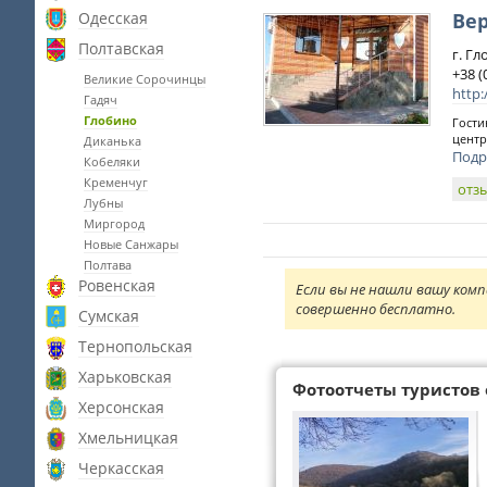
Одесская
Ве
Полтавская
г. Гл
+38 (
Великие Сорочинцы
http:
Гадяч
Глобино
Гости
центр
Диканька
Подр
Кобеляки
Кременчуг
отз
Лубны
Миргород
Новые Санжары
Полтава
Ровенская
Если вы не нашли вашу комп
совершенно бесплатно.
Сумская
Тернопольская
Харьковская
Фотоотчеты туристов 
Херсонская
Хмельницкая
Черкасская