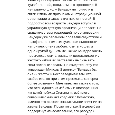
жены проституцией, так как это приносило
куда больший доход, чем его проповеди. В
начальную школу Бандеру не приняли в
связи с явными признаками нетрадиционной
ориентации и садистских наклонностей. В
подростковом возрасте Бандера вступил в
украинскую детскую организацию "пласт". По
свидетельствам товарищей по организации,
Бандера уже ребенком проявлял садистские и
педофильно- гомосексуальные склонности-
например, очень любил ловить кошек и
одной рукой душить их. Также Бандере очень
нравилось ловить младших школьников, и ,
жестоко избив их, заставлять вылизывать
свои половые органы. По свидетельству его
товарища - Миколы Зырянко- "Бандера был
очень жесток и несправедлив к тем, кто
слабее его, но при этом пресмыкался перед
более сильными. Мне известно также о том,
что отец одного из избитых и опозоренных
им детей поймал Степана и , избив его,
совершил с ним акт содомии." Возможно,
именно это оказало значительное влияние на
жизнь Бандеры. После того, как Бандера был
подвергнут изнасилованию, его рассудок