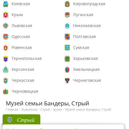
Киевская
Кировоградская
Крым
Луганская
Львовская
Николаевская
Одесская
Полтавская
Ровенская
Сумская
Тернопольская
Харьковская
Херсонская
Хмельницкая
Черкасская
Черниговская
Черновицкая
Музей семьи Бандеры, Стрый
Главная
/
Львовская
/
Стрый
/
музеи
/
Музей семьи Бандеры, Стрый
Стрый