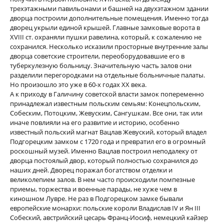
трехэтажными павильонами и башней на двухэтажном здании
дворца построили дополнительные помещения. Именно тогда
дворец укрыли единой крышей. Главные замковые ворота в
XVIII ст. охраняли пушки равелина, который, к сожалению не
сохранился. Несколько исказили просторные внутренние залы
дворца советские строители, переоборудовавшие его в
туберкулезную больницу. Значительную часть залов они
разделили перегородками на отдельные больничные палаты.
Но произошло это уже в 60-х годах ХХ века.
А к приходу в Галичину советской власти замок попеременно
принадлежал известным польским семьям: Конецпольским,
Собеским, Потоцким, Жевуским, Сангушкам. Все они, так или
иначе повлияли на его развитие и историю, особенно
известный польский магнат Вацлав Жевуский, который владел
Подгорецким замком с 1720 года и превратил его в огромный
роскошный музей. Именно Вацлав построил неподалеку от
дворца постоялый двор, который полностью сохранился до
наших дней. Дворец поражал богатством отделки и
великолепием залов. В нем часто происходили помпезные
приемы, торжества и военные парады, не хуже чем в
киношном Лувре. Не раз в Подгорецком замке бывали
европейские монархи: польские короли Владислав IV и Ян ІІІ
Собеский, австрийский цесарь Франц-Иосиф, немецкий кайзер