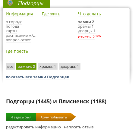
Подгорцы
Информация
Где жить
Что делать
о городе
замки 2
погода
храмы 1
карты
дворцы 1
расписание ж/д
new
отчеты 2
вопрос-ответ
Где поесть
все
замки
: 2
храмы
: 1
дворцы
: 1
показать все замки Подгорцев
Подгорцы (1445) и Плисненск (1188)
Я здесь был
Хочу побывать
редактировать информацию
написать отзыв