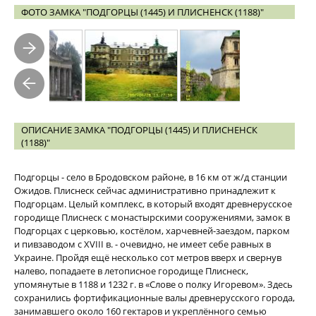
ФОТО ЗАМКА "ПОДГОРЦЫ (1445) И ПЛИСНЕНСК (1188)"
ОПИСАНИЕ ЗАМКА "ПОДГОРЦЫ (1445) И ПЛИСНЕНСК
(1188)"
Подгорцы - село в Бродовском районе, в 16 км от ж/д станции
Ожидов. Плиснеск сейчас административно принадлежит к
Подгорцам. Целый комплекс, в который входят древнерусское
городище Плиснеск с монастырскими сооружениями, замок в
Подгорцах с церковью, костёлом, харчевней-заездом, парком
и пивзаводом с XVIII в. - очевидно, не имеет себе равных в
Украине. Пройдя ещё несколько сот метров вверх и свернув
налево, попадаете в летописное городище Плиснеск,
упомянутые в 1188 и 1232 г. в «Слове о полку Игоревом». Здесь
сохранились фортификационные валы древнерусского города,
занимавшего около 160 гектаров и укреплённого семью