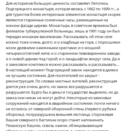
Для историков большую ценность составляет Летопись
Подгорецкого монастыря, которая велась с 1662 по 1699 гг., а
для туристов более интересным элементом монастыря скорее
являются старинные солнечные часы, размещенные на
южном фасаде церкви. Монастырь в советские времена был
филиалом туберкулезной больницы, лишь в 1991 году он был
передан монахам-василианам. Рассказывать об этом селе
можно тоже очень долго: и о кладбище на горе, с поросшими
мхом древними каменными крестами; и о мощной
четырехсотлетней липе; и о старинном пивоваренном заводе;
и о новой церкви под горой; и о ландшафтах вокруг села. Да и
о замковом комплексе можно рассказывать и рассказывать...
В настоящий момент Подгорецкий замок находится в далеко
не лучшем состоянии. Для посетителей он закрыт -
реконструкция. По словам местных жителей, реконструкция
длится уже очень долго, но замок все разрушается и
разрушается. Будто бы и деньги государство выделило, но до
замка они никак не могут дойти. Некоторые из замковых
сооружений находятся в аварийном состоянии: почти ничего
не осталось от северной оборонной стены (первого рубежа
обороны), полуразрушена внешняя лестница, сторожевая
башня северного бастиона скоро станет напоминать
Пизанскую башню, сквозь камни, облицовывающие