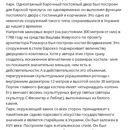
парк. Одноэтажный барочный постоялый двор был построен
для барской прислуги, но одновременно он выполнял функции
постоялого двора с гостиницей и корчмами. Это одно из
немногих сооружений такого типа, сохранившихся в Украине
до нашего времени.
Напротив замковых ворот (на расстоянии 300 метров от них) в
1788 году на средства Вацлава Жевуского по проекту
архитектора Романуса был построен костел Воздвижения. Это
сооружение в стиле барокко подчеркивает величество
дворцового комплекса. Хотя у автора этих строк сразу
создалось искаженное впечатление о размерах костела - мне
он показался значительно меньше, чем есть в
действительности. А в действительности это объемная,
перегруженная скульптурными украшениями ротонда с
внутренним диаметром 12 метров и высотой около 30 метров.
Портик главного фасада костела имеет четырнадцать колонн.
Его венчают восемь скульптурных фигур святых (авторы
скульптур С.Фесингер и Леблас), выполненных из белого
камня.
Парк, окружающий замок со всех сторон, принадлежит к
памятникам садово-паркового искусства государственного
значения и является старейшим в Украине. Он был заложен в
XVII веке. Построили парк в итальянском стиле. Он был