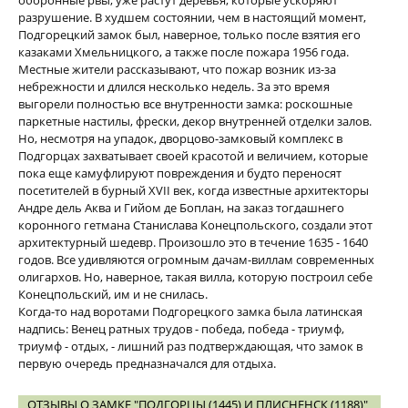
оборонные рвы, уже растут деревья, которые ускоряют
разрушение. В худшем состоянии, чем в настоящий момент,
Подгорецкий замок был, наверное, только после взятия его
казаками Хмельницкого, а также после пожара 1956 года.
Местные жители рассказывают, что пожар возник из-за
небрежности и длился несколько недель. За это время
выгорели полностью все внутренности замка: роскошные
паркетные настилы, фрески, декор внутренней отделки залов.
Но, несмотря на упадок, дворцово-замковый комплекс в
Подгорцах захватывает своей красотой и величием, которые
пока еще камуфлируют повреждения и будто переносят
посетителей в бурный XVII век, когда известные архитекторы
Андре дель Аква и Гийом де Боплан, на заказ тогдашнего
коронного гетмана Станислава Конецпольского, создали этот
архитектурный шедевр. Произошло это в течение 1635 - 1640
годов. Все удивляются огромным дачам-виллам современных
олигархов. Но, наверное, такая вилла, которую построил себе
Конецпольский, им и не снилась.
Когда-то над воротами Подгорецкого замка была латинская
надпись: Венец ратных трудов - победа, победа - триумф,
триумф - отдых, - лишний раз подтверждающая, что замок в
первую очередь предназначался для отдыха.
ОТЗЫВЫ О ЗАМКЕ "ПОДГОРЦЫ (1445) И ПЛИСНЕНСК (1188)"