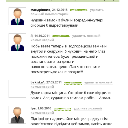
мандрівник
,
24.12.2018
ответить
удалить
ложный комментарий
чудовий замок!!! були й всередині-супер!
скоріше б відреставрували
Я
,
14.10.2011
ответить
удалить ложный
комментарий
Побываете теперь в Подгорецком замке и
внутри и снаружи : Янукович на него глаз
положил,теперь будет резиденцией и
восстановится за деньги
налогоплательщиков.Так что спешите
посмотреть,пока не поздно!!!
bakiska1
,
27.05.2011
ответить
удалить ложный
комментарий
Дуже гарна місцина. Скоріше б вже відкрили
замок. Але, судячи по темпам робіт, - . А жаль.
Іра
,
1.06.2010
ответить
удалить ложный
комментарий
Підгірці це надзвичайне місце, я раджу всім
оюов'язково відвідати цей замок, навіть якщо