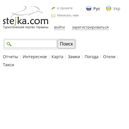
о проекте
Рус
Укр
Написать нам
войти
зарегистрироваться
Отчеты
|
Интересное
|
Карта
|
Замки
|
Погода
|
Отели
|
Такси