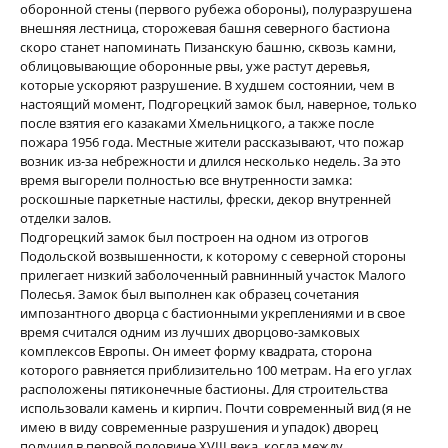
оборонной стены (первого рубежа обороны), полуразрушена
внешняя лестница, сторожевая башня северного бастиона
скоро станет напоминать Пизанскую башню, сквозь камни,
облицовывающие оборонные рвы, уже растут деревья,
которые ускоряют разрушение. В худшем состоянии, чем в
настоящий момент, Подгорецкий замок был, наверное, только
после взятия его казаками Хмельницкого, а также после
пожара 1956 года. Местные жители рассказывают, что пожар
возник из-за небрежности и длился несколько недель. За это
время выгорели полностью все внутренности замка:
роскошные паркетные настилы, фрески, декор внутренней
отделки залов.
Подгорецкий замок был построен на одном из отрогов
Подольской возвышенности, к которому с северной стороны
прилегает низкий заболоченный равнинный участок Малого
Полесья. Замок был выполнен как образец сочетания
импозантного дворца с бастионными укреплениями и в свое
время считался одним из лучших дворцово-замковых
комплексов Европы. Он имеет форму квадрата, сторона
которого равняется приблизительно 100 метрам. На его углах
расположены пятиконечные бастионы. Для строительства
использовали камень и кирпич. Почти современный вид (я не
имею в виду современные разрушения и упадок) дворец
получил в первой половине XVIII века, когда между