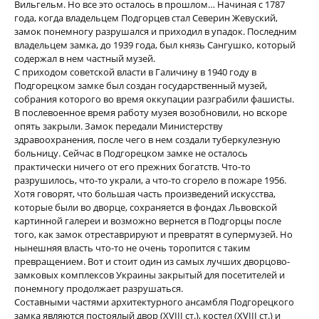
Вильгельм. Но все это осталось в прошлом… Начиная с 1787
года, когда владельцем Подгорцев стал Северин Жевуский,
замок понемногу разрушался и приходил в упадок. Последним
владельцем замка, до 1939 года, был князь Сангушко, который
содержал в нем частный музей.
С приходом советской власти в Галичину в 1940 году в
Подгорецком замке был создан государственный музей,
собрания которого во время оккупации разграбили фашисты.
В послевоенное время работу музея возобновили, но вскоре
опять закрыли. Замок передали Министерству
здравоохранения, после чего в нем создали туберкулезную
больницу. Сейчас в Подгорецком замке не осталось
практически ничего от его прежних богатств. Что-то
разрушилось, что-то украли, а что-то сгорело в пожаре 1956.
Хотя говорят, что большая часть произведений искусства,
которые были во дворце, сохраняется в фондах Львовской
картинной галереи и возможно вернется в Подгорцы после
того, как замок отреставрируют и превратят в супермузей. Но
нынешняя власть что-то не очень торопится с таким
превращением. Вот и стоит один из самых лучших дворцово-
замковых комплексов Украины закрытый для посетителей и
понемногу продолжает разрушаться.
Составными частями архитектурного ансамбля Подгорецкого
замка являются постоялый двор (XVIII ст.), костел (XVIII ст.) и