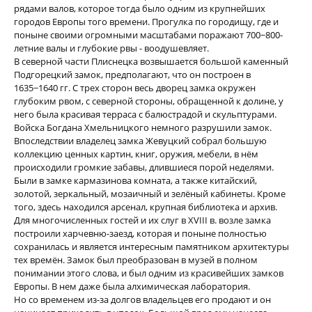
рядами валов, которое тогда было одним из крупнейших
городов Европы того времени. Прогулка по городищу, где и
поныне своими огромными масштабами поражают 700−800-
летние валы и глубокие рвы - воодушевляет.
В северной части Плиснецка возвышается большой каменный
Подгорецкий замок, предполагают, что он построен в
1635−1640 гг. С трех сторон весь дворец замка окружен
глубоким рвом, с северной стороны, обращенной к долине, у
него была красивая терраса с балюстрадой и скульптурами.
Войска Богдана Хмельницкого немного разрушили замок.
Впоследствии владелец замка Жевуцкий собрал большую
коллекцию ценных картин, книг, оружия, мебели, в нём
происходили громкие забавы, длившиеся порой неделями.
Были в замке кармазинова комната, а также китайский,
золотой, зеркальный, мозаичный и зелёный кабинеты. Кроме
того, здесь находился арсенал, крупная библиотека и архив.
Для многочисленных гостей и их слуг в XVIII в. возле замка
построили харчевню-заезд, которая и поныне полностью
сохранилась и является интересным памятником архитектуры
тех времён. Замок был преобразован в музей в полном
понимании этого слова, и был одним из красивейших замков
Европы. В нем даже была алхимическая лаборатория.
Но со временем из-за долгов владельцев его продают и он