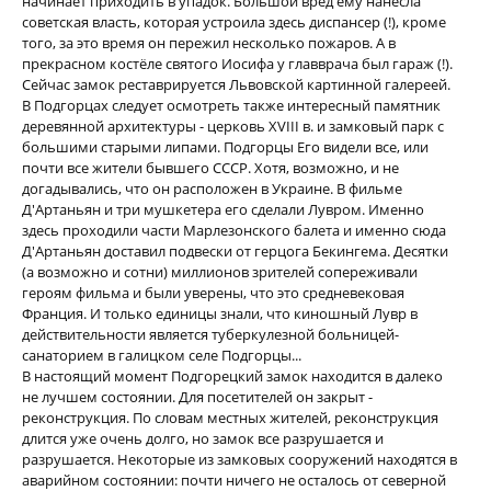
начинает приходить в упадок. Большой вред ему нанесла
советская власть, которая устроила здесь диспансер (!), кроме
того, за это время он пережил несколько пожаров. А в
прекрасном костёле святого Иосифа у главврача был гараж (!).
Сейчас замок реставрируется Львовской картинной галереей.
В Подгорцах следует осмотреть также интересный памятник
деревянной архитектуры - церковь XVIII в. и замковый парк с
большими старыми липами. Подгорцы Его видели все, или
почти все жители бывшего СССР. Хотя, возможно, и не
догадывались, что он расположен в Украине. В фильме
Д'Артаньян и три мушкетера его сделали Лувром. Именно
здесь проходили части Марлезонского балета и именно сюда
Д'Артаньян доставил подвески от герцога Бекингема. Десятки
(а возможно и сотни) миллионов зрителей сопереживали
героям фильма и были уверены, что это средневековая
Франция. И только единицы знали, что киношный Лувр в
действительности является туберкулезной больницей-
санаторием в галицком селе Подгорцы...
В настоящий момент Подгорецкий замок находится в далеко
не лучшем состоянии. Для посетителей он закрыт -
реконструкция. По словам местных жителей, реконструкция
длится уже очень долго, но замок все разрушается и
разрушается. Некоторые из замковых сооружений находятся в
аварийном состоянии: почти ничего не осталось от северной