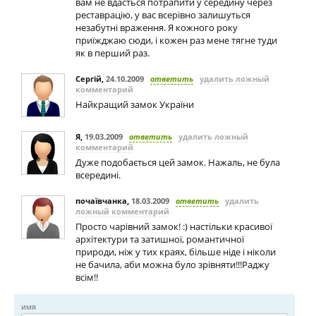
вам не вдасться потрапити у середину через
реставрацію, у вас всерівно залишуться
незабутні враження. Я кожного року
приїжджаю сюди, і кожен раз мене тягне туди
як в перший раз.
Сергій
,
24.10.2009
ответить
удалить ложный
комментарий
Найкращий замок України
Я
,
19.03.2009
ответить
удалить ложный
комментарий
Дуже подобається цей замок. Нажаль, не була
всередині.
почаївчанка
,
18.03.2009
ответить
удалить
ложный комментарий
Просто чарівний замок! :) настільки красивої
архітектури та затишної, романтичної
природи, ніж у тих краях, більше ніде і ніколи
не бачила, аби можна було зрівняти!!!Раджу
всім!!
имя