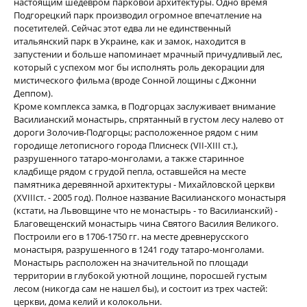
настоящим шедевром парковой архитектуры. Одно время
Подгорецкий парк производил огромное впечатление на
посетителей. Сейчас этот едва ли не единственный
итальянский парк в Украине, как и замок, находится в
запустении и больше напоминает мрачный причудливый лес,
который с успехом мог бы исполнять роль декорации для
мистического фильма (вроде Сонной лощины с Джонни
Деппом).
Кроме комплекса замка, в Подгорцах заслуживает внимание
Василианский монастырь, спрятанный в густом лесу налево от
дороги Золочив-Подгорцы; расположенное рядом с ним
городище летописного города Плиснеск (VII-ХІІІ ст.),
разрушенного татаро-монголами, а также старинное
кладбище рядом с грудой пепла, оставшейся на месте
памятника деревянной архитектуры - Михайловской церкви
(XVIIIст. - 2005 год). Полное название Василианского монастыря
(кстати, на Львовщине что не монастырь - то Василианский) -
Благовещенский монастырь чина Святого Василия Великого.
Построили его в 1706-1750 гг. на месте древнерусского
монастыря, разрушенного в 1241 году татаро-монголами.
Монастырь расположен на значительной по площади
территории в глубокой уютной лощине, поросшей густым
лесом (никогда сам не нашел бы), и состоит из трех частей:
церкви, дома келий и колокольни.