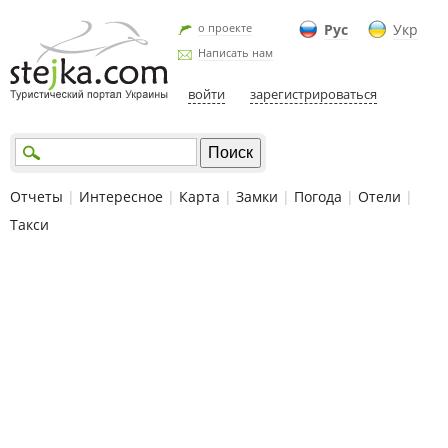
о проекте
Рус
Укр
Написать нам
войти
зарегистрироваться
Отчеты
|
Интересное
|
Карта
|
Замки
|
Погода
|
Отели
|
Такси