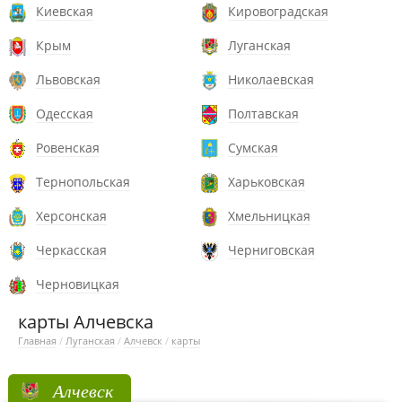
Киевская
Кировоградская
Крым
Луганская
Львовская
Николаевская
Одесская
Полтавская
Ровенская
Сумская
Тернопольская
Харьковская
Херсонская
Хмельницкая
Черкасская
Черниговская
Черновицкая
карты Алчевска
Главная
/
Луганская
/
Алчевск
/
карты
Алчевск