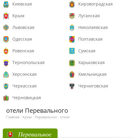
Киевская
Кировоградская
Крым
Луганская
Львовская
Николаевская
Одесская
Полтавская
Ровенская
Сумская
Тернопольская
Харьковская
Херсонская
Хмельницкая
Черкасская
Черниговская
Черновицкая
отели Перевального
Главная
/
Крым
/
Перевальное
/
отели
Перевальное