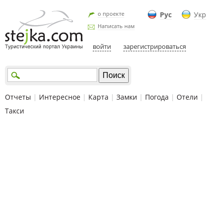
о проекте
Рус
Укр
Написать нам
войти
зарегистрироваться
Отчеты
|
Интересное
|
Карта
|
Замки
|
Погода
|
Отели
|
Такси