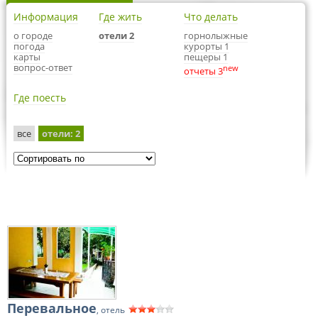
Информация
Где жить
Что делать
о городе
отели 2
горнолыжные
погода
курорты 1
карты
пещеры 1
вопрос-ответ
new
отчеты 3
Где поесть
все
отели
: 2
Перевальное
, отель