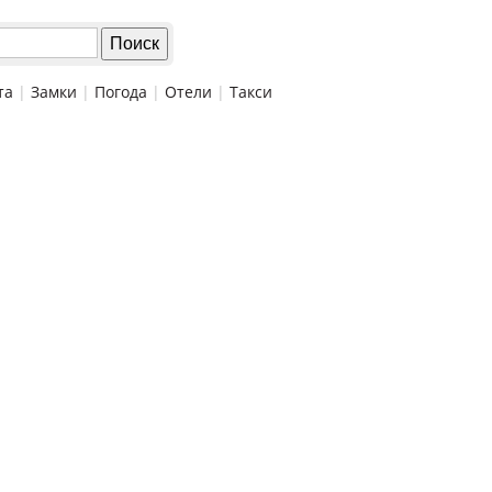
та
|
Замки
|
Погода
|
Отели
|
Такси