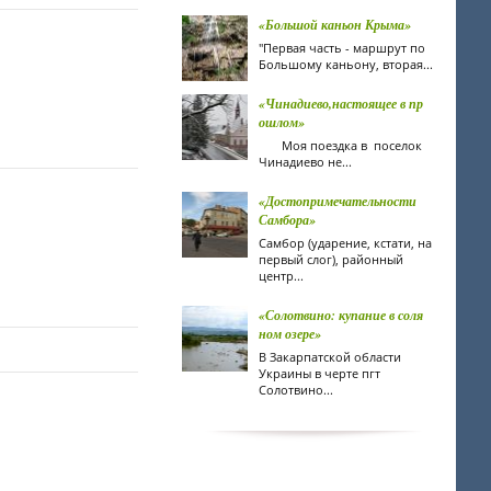
«Большой каньон Крыма»
"Первая часть - маршрут по
Большому каньону, вторая...
«Чинадиево,настоящее в пр
ошлом»
Моя поездка в поселок
Чинадиево не...
«Достопримечательности
Самбора»
Самбор (ударение, кстати, на
первый слог), районный
центр...
«Солотвино: купание в соля
ном озере»
В Закарпатской области
Украины в черте пгт
Солотвино...