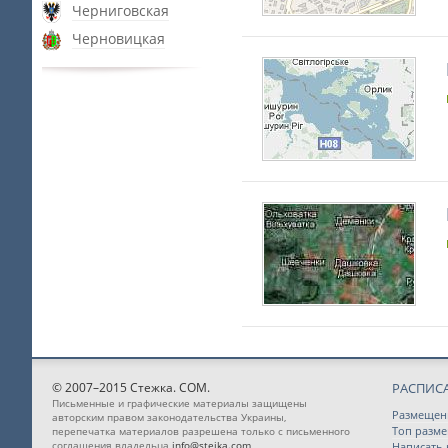
Черниговская
Черновицкая
© 2007–2015 Стежка. COM.
РАСПИС
Письменные и графические материалы защищены
Размещен
авторским правом законодательства Украины,
Топ разм
перепечатка материалов разрешена только с письменного
соглашения владельца
info@stejka.com
Написать