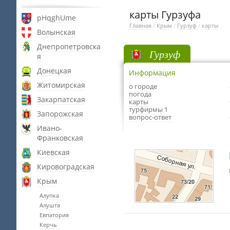
карты Гурзуфа
pHqghUme
Главная
/
Крым
/
Гурзуф
/
карты
Волынская
Днепропетровска
Гурзуф
я
Донецкая
Информация
Житомирская
о городе
погода
Закарпатская
карты
турфирмы 1
Запорожская
вопрос-ответ
Ивано-
Франковская
Киевская
Кировоградская
Крым
Алупка
Алушта
Евпатория
Керчь