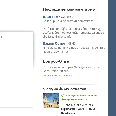
Последние комментарии
ВАШЕ ТАКСИ
, 03:38
Solidní půjčka na zástavu nemovitosti
Potřebujete půjčku a banka Vám nechce vyjít
vstříc? Máte možnost ručit nemovitosti anebo
сть
družstevním bytem?...
Замок Острог
, 08:49
Я не можу поняти у нас є поверхнях сміття у
нас я впаду на нас
Вопрос-Ответ
Как доехать до парка Фельдмана от ст.м
Ботанический сад?
ответить на вопрос
5 случайных отчетов
«Достопримечательности
Днепропетровска»
Люблю знакомиться с
городами, гуляя по ним
пешком....