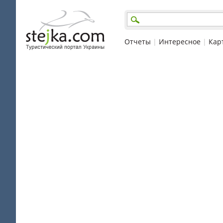
Отчеты
|
Интересное
|
Кар