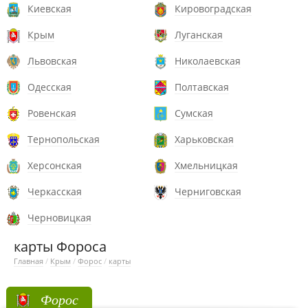
Киевская
Кировоградская
Крым
Луганская
Львовская
Николаевская
Одесская
Полтавская
Ровенская
Сумская
Тернопольская
Харьковская
Херсонская
Хмельницкая
Черкасская
Черниговская
Черновицкая
карты Фороса
Главная
/
Крым
/
Форос
/
карты
Форос