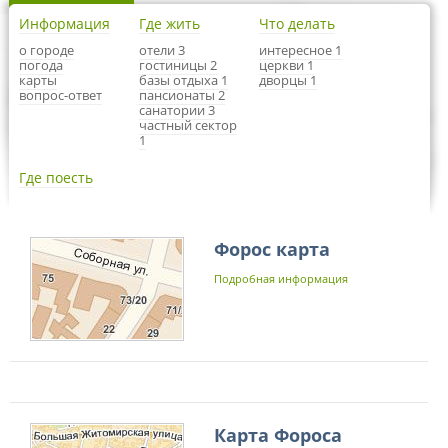
Информация
Где жить
Что делать
о городе
отели 3
интересное 1
погода
гостиницы 2
церкви 1
карты
базы отдыха 1
дворцы 1
вопрос-ответ
пансионаты 2
санатории 3
частный сектор
1
Где поесть
Форос карта
Подробная информация
Карта Фороса