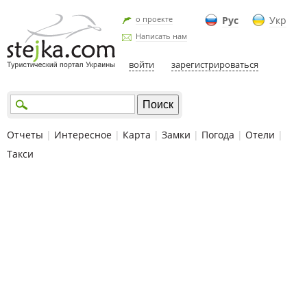
о проекте
Рус
Укр
Написать нам
войти
зарегистрироваться
Отчеты
|
Интересное
|
Карта
|
Замки
|
Погода
|
Отели
|
Такси