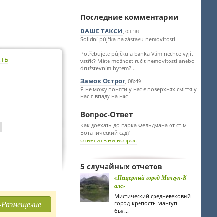
Последние комментарии
ВАШЕ ТАКСИ
, 03:38
Solidní půjčka na zástavu nemovitosti
Potřebujete půjčku a banka Vám nechce vyjít
сть
vstříc? Máte možnost ručit nemovitosti anebo
družstevním bytem?...
Замок Острог
, 08:49
Я не можу поняти у нас є поверхнях сміття у
нас я впаду на нас
Вопрос-Ответ
Как доехать до парка Фельдмана от ст.м
Ботанический сад?
ответить на вопрос
5 случайных отчетов
«Пещерный город Мангуп-К
але»
Мистический средневековый
-Размещение
город-крепость Мангуп
был...