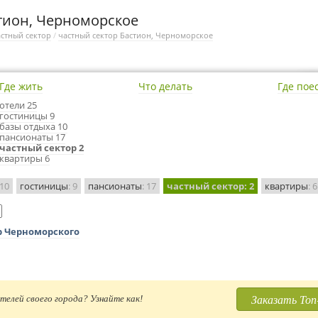
тион, Черноморское
стный сектор
/
частный сектор Бастион, Черноморское
Где жить
Что делать
Где пое
отели 25
гостиницы 9
базы отдыха 10
пансионаты 17
частный сектор 2
квартиры 6
 10
гостиницы
: 9
пансионаты
: 17
частный сектор
: 2
квартиры
: 6
р Черноморского
Заказать Топ
телей своего города? Узнайте как!