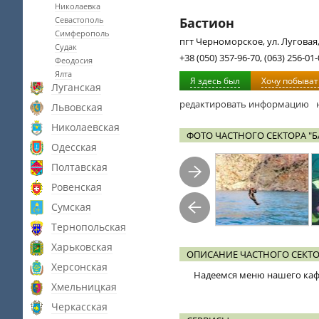
Николаевка
Севастополь
Бастион
Симферополь
пгт Черноморское, ул. Луговая,
Судак
+38 (050) 357-96-70, (063) 256-01
Феодосия
Ялта
Я здесь был
Хочу побыват
Луганская
редактировать информацию
Львовская
Николаевская
ФОТО ЧАСТНОГО СЕКТОРА "
Одесская
Полтавская
Ровенская
Сумская
Тернопольская
Харьковская
ОПИСАНИЕ ЧАСТНОГО СЕКТО
Херсонская
Надеемся меню нашего кафе
Хмельницкая
Черкасская