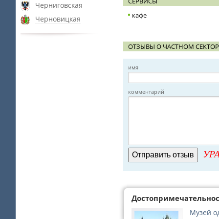
СЕРВИСЫ
Черниговская
кафе
Черновицкая
ОТЗЫВЫ О ЧАСТНОМ СЕКТОР
имя
комментарий
УРА
Достопримечательно
Музей о