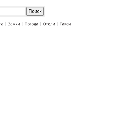
та
|
Замки
|
Погода
|
Отели
|
Такси