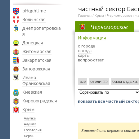
частный сектор Бас
pHqghUme
Главная
/
Крым
/
Черноморское
/
ча
Волынская
Черноморское
Днепропетровска
я
Информация
Донецкая
о городе
погода
Житомирская
карты
Закарпатская
вопрос-ответ
Запорожская
Ивано-
все
отели
: 25
базы отдыха
:
Франковская
Киевская
Кировоградская
показать все частный секто
Крым
Алупка
Алушта
Евпатория
Хотите быть первым в списке о
Керчь