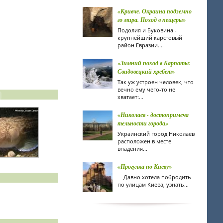
«Кривче. Окраина подземно
го мира. Поход в пещеры»
Подолия и Буковина -
крупнейший карстовый
район Евразии....
«Зимний поход в Карпаты:
Свидовецкий хребет»
Так уж устроен человек, что
вечно ему чего-то не
хватает:...
«Николаев - достопримеча
тельности города»
Украинский город Николаев
расположен в месте
впадения...
«Прогулка по Киеву»
Давно хотела побродить
по улицам Киева, узнать...