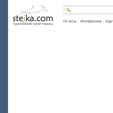
Отчеты
|
Интересное
|
Кар