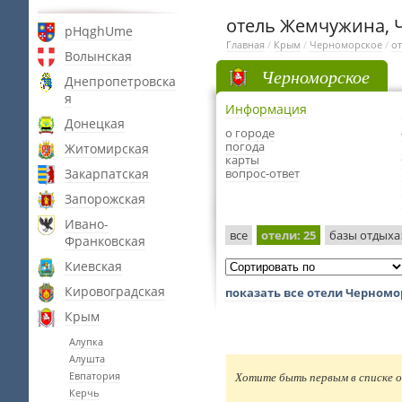
отель Жемчужина, 
pHqghUme
Главная
/
Крым
/
Черноморское
/
о
Волынская
Черноморское
Днепропетровска
я
Информация
Донецкая
о городе
погода
Житомирская
карты
Закарпатская
вопрос-ответ
Запорожская
Ивано-
все
отели
: 25
базы отдыха
Франковская
Киевская
Кировоградская
показать все отели Черномо
Крым
Алупка
Алушта
Евпатория
Хотите быть первым в списке о
Керчь