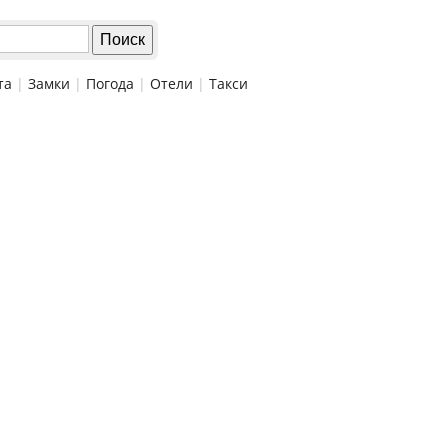
та
|
Замки
|
Погода
|
Отели
|
Такси