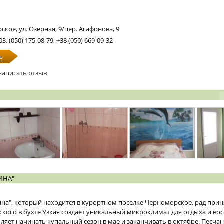
кое, ул. Озерная, 9/пер. Агафонова, 9
03, (050) 175-08-79, +38 (050) 669-09-32
ь
написать отзыв
ИНА"
а", который находится в курортном поселке Черноморское, рад приня
кого в бухте Узкая создает уникальный микроклимат для отдыха и во
оляет начинать купальный сезон в мае и заканчивать в октябре. Песча