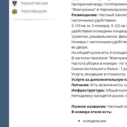
Черниговская
прозрачная вода, гостеприимн
"Жемчужина" в Черноморском
Черновицкая
Размещение:
Частный пансион
частичными удобствами.
2- (16 кв. м; 3 номера), 3- (22 к
удобствами оснащены кондицио
туалетом, умывальником, фен
Номера с частичными удобства
во дворе.
На общей кухне есть 6 холоди
В частном пансионе "Жемчужин
Частота уборки в номере - по 
Смена постельного белья - 1 ра
Услуги, входящие в стоимость
Услуги за дополнительную п
Питание:
Есть возможность с
Инфраструктура:
Общая кухня
Неподалеку находятся рынок, 
Полное название:
Частный п
В номера отеля есть:
холодильник