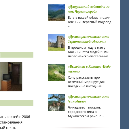
«Джуринский водопад и за
мок Червоногород»
Есть в нашей области один
очень интересный водопад
–...
«Достопримечательности
Тернопольской области»
В прошлом году в мае у
большинства людей были
первомайско-пасхальные...
«Выходные в Каменец-Подо
льском»
Хочу рассказать про
отличный маршрут для
поездки на выходные...
«Достопримечательности
Чинадиево»
Чинадиево - поселок
городского типа в
Мукачевском районе...
ть гостей с 2006
сстановления
ный пляж,