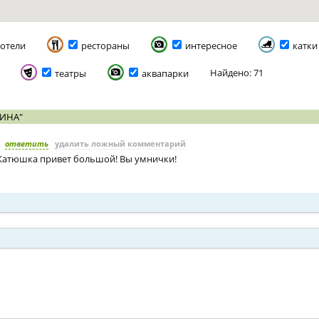
отели
рестораны
интересное
катки
Найдено: 71
театры
аквапарки
ИНА"
ответить
удалить ложный комментарий
Катюшка привет большой! Вы умнички!