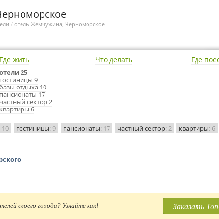
Черноморское
тели
/
отель Жемчужина, Черноморское
Где жить
Что делать
Где пое
отели 25
гостиницы 9
базы отдыха 10
пансионаты 17
частный сектор 2
квартиры 6
: 10
гостиницы
: 9
пансионаты
: 17
частный сектор
: 2
квартиры
: 6
рского
Заказать Топ
телей своего города? Узнайте как!