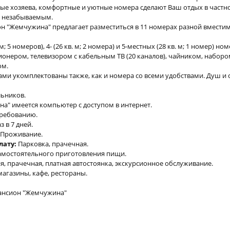
ые хозяева, комфортные и уютные номера сделают Ваш отдых в частн
 незабываемым.
 "Жемчужина" предлагает разместиться в 11 номерах разной вместимо
в. м; 5 номеров), 4- (26 кв. м; 2 номера) и 5-местных (28 кв. м; 1 номер) н
нером, телевизором с кабельным ТВ (20 каналов), чайником, наборо
ом.
ми укомплектованы также, как и номера со всеми удобствами. Душ и 
льников.
а" имеется компьютер с доступом в интернет.
требованию.
з в 7 дней.
: Проживание.
лату:
Парковка, прачечная.
амостоятельного приготовления пищи.
, прачечная, платная автостоянка, экскурсионное обслуживание.
магазины, кафе, рестораны.
ансион "Жемчужина"