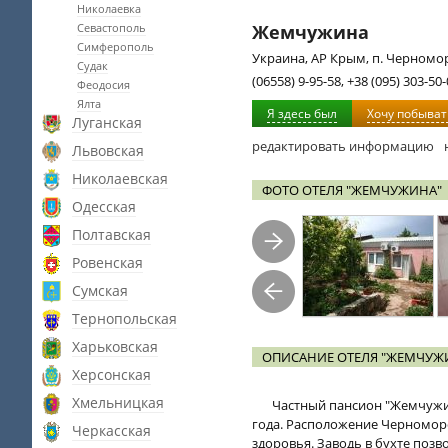
Николаевка
Севастополь
Жемчужина
Симферополь
Украина, АР Крым, п. Черноморс
Судак
(06558) 9-95-58, +38 (095) 303-50-
Феодосия
Ялта
Я здесь был
Хочу побыват
Луганская
редактировать информацию
Львовская
Николаевская
ФОТО ОТЕЛЯ "ЖЕМЧУЖИНА"
Одесская
Полтавская
Ровенская
Сумская
Тернопольская
Харьковская
ОПИСАНИЕ ОТЕЛЯ "ЖЕМЧУЖ
Херсонская
Хмельницкая
Частный пансион "Жемчужин
года. Расположение Черноморс
Черкасская
здоровья. Заводь в бухте позв