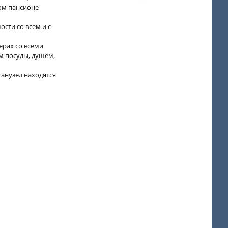
ом пансионе
сти со всем и с
омерах со всеми
м посуды, душем,
санузел находятся