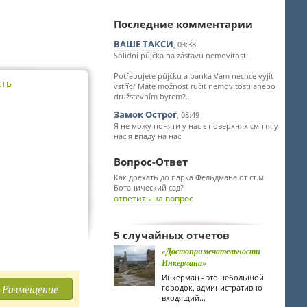
Последние комментарии
ВАШЕ ТАКСИ
, 03:38
Solidní půjčka na zástavu nemovitosti
Potřebujete půjčku a banka Vám nechce vyjít
сть
vstříc? Máte možnost ručit nemovitosti anebo
družstevním bytem?...
Замок Острог
, 08:49
Я не можу поняти у нас є поверхнях сміття у
нас я впаду на нас
Вопрос-Ответ
Как доехать до парка Фельдмана от ст.м
Ботанический сад?
ответить на вопрос
5 случайных отчетов
«Достопримечательности
Инкермана»
Инкерман - это небольшой
-Размещение
городок, административно
входящий...