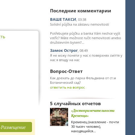
Последние комментарии
ВАШЕ ТАКСИ
, 03:38
Solidní půjčka na zástavu nemovitosti
Potřebujete půjčku a banka Vám nechce vyjít
сть
vstříc? Máte možnost ručit nemovitosti anebo
družstevním bytem?...
Замок Острог
, 08:49
Я не можу поняти у нас є поверхнях сміття у
нас я впаду на нас
Вопрос-Ответ
Как доехать до парка Фельдмана от ст.м
Ботанический сад?
ответить на вопрос
5 случайных отчетов
«Достопримечательности
Кременца»
Кременец (население - почти
-Размещение
30 тысяч человек),
находящийся...