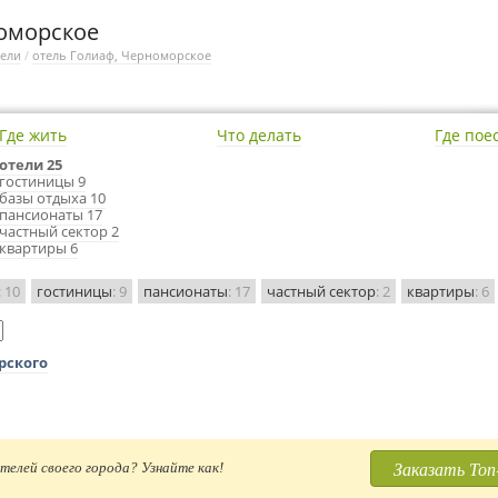
номорское
тели
/
отель Голиаф, Черноморское
Где жить
Что делать
Где пое
отели 25
гостиницы 9
базы отдыха 10
пансионаты 17
частный сектор 2
квартиры 6
: 10
гостиницы
: 9
пансионаты
: 17
частный сектор
: 2
квартиры
: 6
рского
Заказать Топ
телей своего города? Узнайте как!