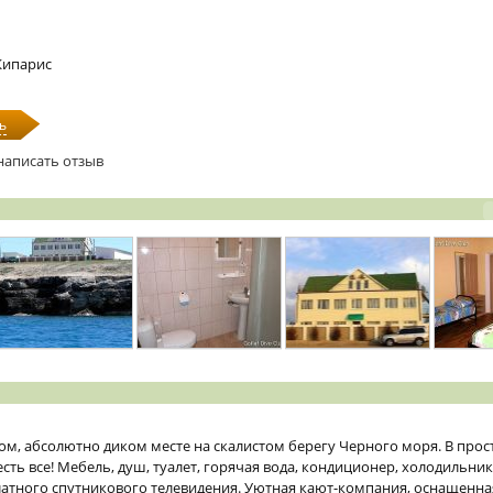
Кипарис
ь
написать отзыв
м, абсолютно диком месте на скалистом берегу Черного моря. В прос
сть все! Мебель, душ, туалет, горячая вода, кондиционер, холодильник,
латного спутникового телевидения. Уютная кают-компания, оснащенн