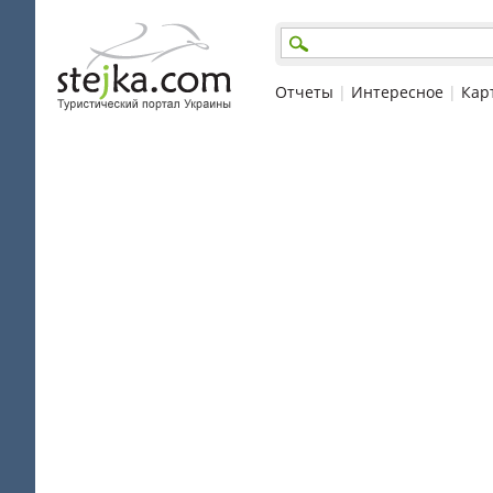
Отчеты
|
Интересное
|
Кар