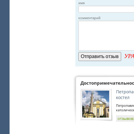
имя
комментарий
УРА
Достопримечательно
Петропа
костел
Петропавл
католическ
отзывов