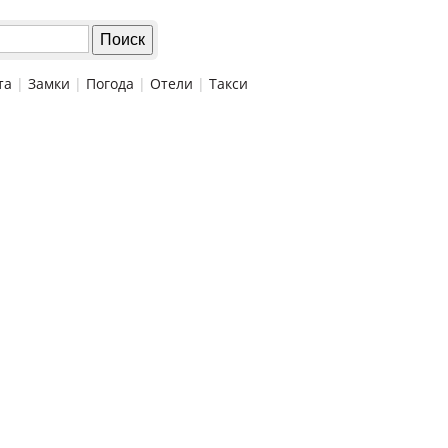
та
|
Замки
|
Погода
|
Отели
|
Такси