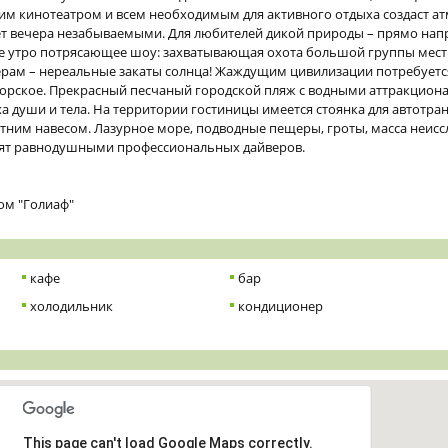
м кинотеатром и всем необходимым для активного отдыха создаст а
т вечера незабываемыми. Для любителей дикой природы – прямо напро
дое утро потрясающее шоу: захватывающая охота большой группы мес
ерам – нереальные закаты солнца! Жаждущим цивилизации потребуется
морское. Прекрасный песчаный городской пляж с водными аттракциона
ха души и тела. На территории гостиницы имеется стоянка для автотран
етним навесом. Лазурное море, подводные пещеры, гроты, масса неис
вят равнодушными профессиональных дайверов.
ом "Голиаф"
кафе
бар
холодильник
кондиционер
This page can't load Google Maps correctly.