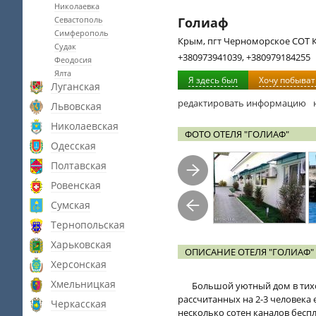
Николаевка
Севастополь
Голиаф
Симферополь
Крым, пгт Черноморское СОТ 
Судак
+380973941039, +380979184255
Феодосия
Ялта
Я здесь был
Хочу побыват
Луганская
редактировать информацию
Львовская
Николаевская
ФОТО ОТЕЛЯ "ГОЛИАФ"
Одесская
Полтавская
Ровенская
Сумская
Тернопольская
Харьковская
ОПИСАНИЕ ОТЕЛЯ "ГОЛИАФ"
Херсонская
Хмельницкая
Большой уютный дом в тихо
рассчитанных на 2-3 человека е
Черкасская
несколько сотен каналов бесп