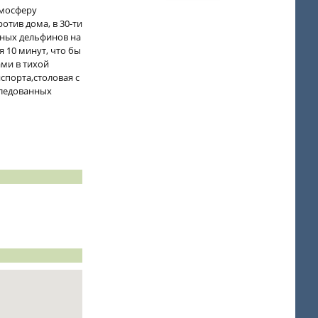
тмосферу
тив дома, в 30-ти
тных дельфинов на
 10 минут, что бы
ми в тихой
спорта,столовая с
следованных