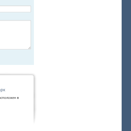
арк
асположен в