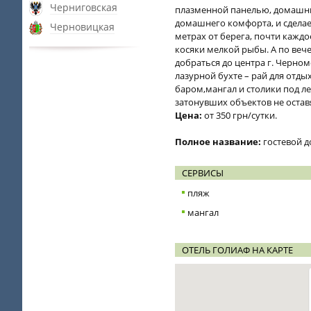
Черниговская
плазменной панелью, домашни
домашнего комфорта, и сделае
Черновицкая
метрах от берега, почти каж
косяки мелкой рыбы. А по веч
добраться до центра г. Черно
лазурной бухте – рай для отды
баром,мангал и столики под л
затонувших объектов не оста
Цена:
от 350 грн/сутки.
Полное название:
гостевой д
СЕРВИСЫ
пляж
мангал
ОТЕЛЬ ГОЛИАФ НА КАРТЕ