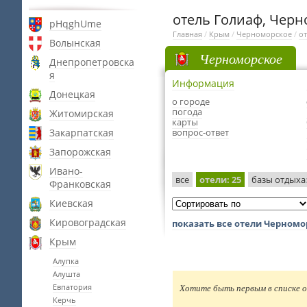
отель Голиаф, Чер
pHqghUme
Главная
/
Крым
/
Черноморское
/
о
Волынская
Черноморское
Днепропетровска
я
Информация
Донецкая
о городе
погода
Житомирская
карты
Закарпатская
вопрос-ответ
Запорожская
Ивано-
все
отели
: 25
базы отдыха
Франковская
Киевская
Кировоградская
показать все отели Черномо
Крым
Алупка
Алушта
Евпатория
Хотите быть первым в списке о
Керчь