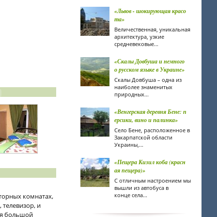
«Львов - шокирующая красо
та»
Величественная, уникальная
архитектура, узкие
средневековые...
«Скалы Довбуша и немного
о русском языке в Украине»
Скалы Довбуша – одна из
наиболее знаменитых
природных...
«Венгерская деревня Бене: п
ерсики, вино и палинка»
Село Бене, расположенное в
Закарпатской области
Украины,...
«Пещера Кизил коба (красн
ая пещера)»
С отличным настроением мы
вышли из автобуса в
конце села...
торных комнатах,
 телевизор, и
ая большой