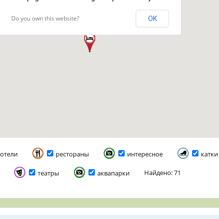
Do you own this website?
OK
отели
рестораны
интересное
катки
Найдено: 71
театры
аквапарки