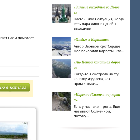
«Зимние выходные во Львов
е»
Часто бывает ситуация, когда
есть пара лишних дней +
выходные,...
гает нас и помогает
«Отдых в Карпатах»
Автор Варвара КротCердце
мое покорили Карпаты. Эту...
«Ай-Петри канатная дорог
а»
Когда-то я смотрела на эту
канатку издалека, как
практически...
«Царская (Солнечная) троп
а»
Есть у нас такая тропа. Еще
называют Солнечной,
потому...