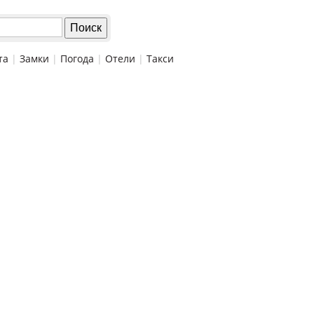
та
|
Замки
|
Погода
|
Отели
|
Такси