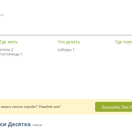
кси
Где жить
Что делать
Где пое
отели 2
соборы 1
гостиницы 1
Заказать Топ-
такси своего города? Узнайте как!
си Десятка
, такси