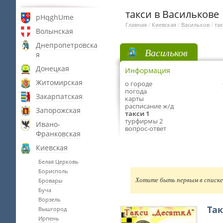
такси в Василькове
pHqghUme
Главная
/
Киевская
/
Васильков
/
та
Волынская
Днепропетровска
Васильков
я
Донецкая
Информация
Житомирская
о городе
погода
Закарпатская
карты
расписание ж/д
Запорожская
такси 1
турфирмы 2
Ивано-
вопрос-ответ
Франковская
Киевская
Белая Церковь
Борисполь
Хотите быть первым в списке 
Бровары
Буча
Ворзель
Так
Вышгород
Ирпень