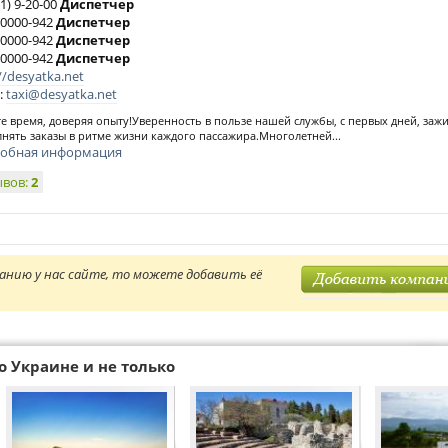
1) 9-20-00
Диспетчер
 0000-942
Диспетчер
 0000-942
Диспетчер
 0000-942
Диспетчер
//desyatka.net
:
taxi@desyatka.net
е время, доверяя опыту!Уверенность в пользе нашей службы, с первых дней, зажи
нять заказы в ритме жизни каждого пассажира.Многолетней...
обная информация
ывов:
2
анию у нас сайте, то можете добавить её
о Украине и не только