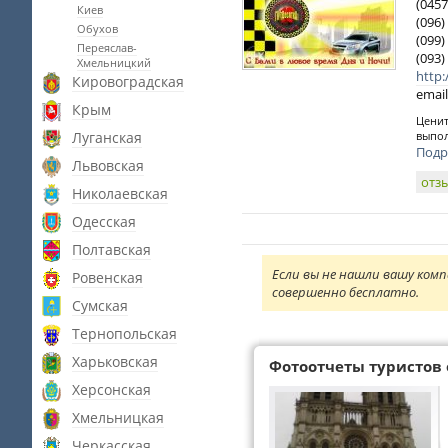
(0457
Киев
(096)
Обухов
(099)
Переяслав-
(093)
Хмельницкий
http:
Кировоградская
email
Крым
Ценит
Луганская
выпол
Подр
Львовская
отз
Николаевская
Одесская
Полтавская
Если вы не нашли вашу комп
Ровенская
совершенно бесплатно.
Сумская
Тернопольская
Харьковская
Фотоотчеты туристов 
Херсонская
Хмельницкая
Черкасская