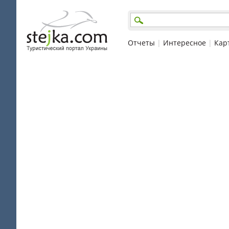
Отчеты
|
Интересное
|
Кар