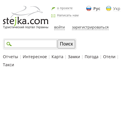
о проекте
Рус
Укр
Написать нам
войти
зарегистрироваться
Отчеты
|
Интересное
|
Карта
|
Замки
|
Погода
|
Отели
|
Такси