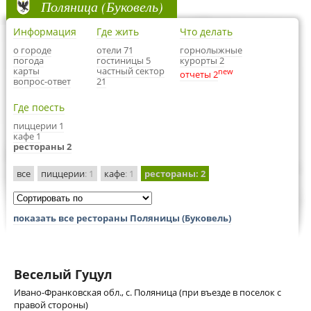
Поляница (Буковель)
Информация
Где жить
Что делать
о городе
отели 71
горнолыжные
погода
гостиницы 5
курорты 2
карты
частный сектор
new
отчеты 2
вопрос-ответ
21
Где поесть
пиццерии 1
кафе 1
рестораны 2
все
пиццерии
: 1
кафе
: 1
рестораны
: 2
показать все рестораны Поляницы (Буковель)
Веселый Гуцул
Ивано-Франковская обл., с. Поляница (при въезде в поселок с
правой стороны)