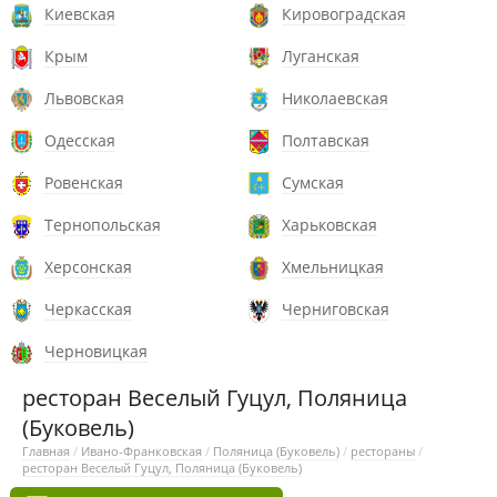
Киевская
Кировоградская
Крым
Луганская
Львовская
Николаевская
Одесская
Полтавская
Ровенская
Сумская
Тернопольская
Харьковская
Херсонская
Хмельницкая
Черкасская
Черниговская
Черновицкая
ресторан Веселый Гуцул, Поляница
(Буковель)
Главная
/
Ивано-Франковская
/
Поляница (Буковель)
/
рестораны
/
ресторан Веселый Гуцул, Поляница (Буковель)