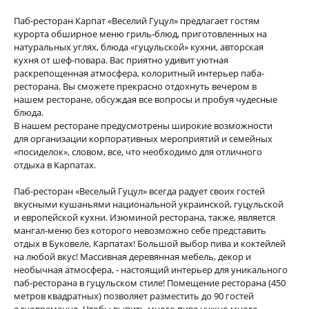
Паб-ресторан Карпат «Веселий Гуцул» предлагает гостям
курорта обширное меню гриль-блюд, приготовленных на
натуральных углях, блюда «гуцульской» кухни, авторская
кухня от шеф-повара. Вас приятно удивит уютная
раскрепощенная атмосфера, колоритный интерьер паба-
ресторана. Вы сможете прекрасно отдохнуть вечером в
нашем ресторане, обсуждая все вопросы и пробуя чудесные
блюда.
В нашем ресторане предусмотрены широкие возможности
для организации корпоративных мероприятий и семейных
«посиделок», словом, все, что необходимо для отличного
отдыха в Карпатах.
Паб-ресторан «Веселый Гуцул» всегда радует своих гостей
вкусными кушаньями национальной украинской, гуцульской
и европейской кухни. Изюминой ресторана, также, является
мангал-меню без которого невозможно себе представить
отдых в Буковеле, Карпатах! Большой выбор пива и коктейлей
на любой вкус! Массивная деревянная мебель, декор и
необычная атмосфера, - настоящий интерьер для уникального
паб-ресторана в гуцульском стиле! Помещение ресторана (450
метров квадратных) позволяет разместить до 90 гостей