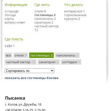
Информация
Где жить
Что делать
о городе
отели 8
интересное 1
погода
гостиницы 2
горнолыжные
карты
пансионаты 2
курорты 2
вопрос-ответ
санатории 2
частный сектор
12
Где поесть
кафе 1
все
отели
: 8
гостиницы
: 2
пансионаты
: 2
частный сектор
: 12
санатории
: 2
коттеджи
: 1
показать все гостиницы Косова
Пысанка
г. Косов, ул. Дружбы, 16
+38 (03478) 2-16-25, 2-25-30