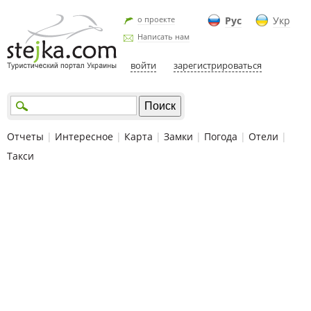
о проекте
Рус
Укр
Написать нам
войти
зарегистрироваться
Отчеты
|
Интересное
|
Карта
|
Замки
|
Погода
|
Отели
|
Такси