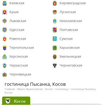
Киевская
Кировоградская
Крым
Луганская
Львовская
Николаевская
Одесская
Полтавская
Ровенская
Сумская
Тернопольская
Харьковская
Херсонская
Хмельницкая
Черкасская
Черниговская
Черновицкая
гостиница Пысанка, Косов
Главная
/
Ивано-Франковская
/
Косов
/
гостиницы
/
гостиница Пысанка,
Косов
Косов