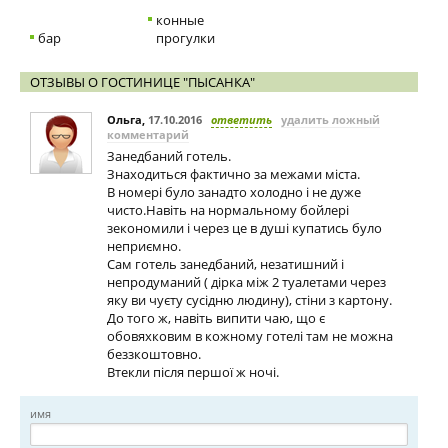
конные
бар
прогулки
ОТЗЫВЫ О ГОСТИНИЦЕ "ПЫСАНКА"
Ольга
,
17.10.2016
ответить
удалить ложный
комментарий
Занедбаний готель.
Знаходиться фактично за межами міста.
В номері було занадто холодно і не дуже
чисто.Навіть на нормальному бойлері
зекономили і через це в душі купатись було
неприємно.
Сам готель занедбаний, незатишний і
непродуманий ( дірка між 2 туалетами через
яку ви чуєту сусідню людину), стіни з картону.
До того ж, навіть випити чаю, що є
обовяхковим в кожному готелі там не можна
беззкоштовно.
Втекли після першої ж ночі.
имя