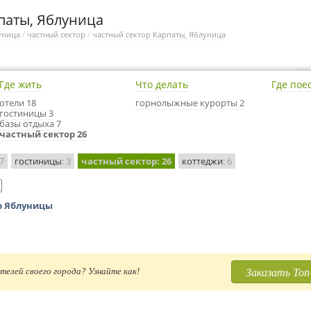
паты, Яблуница
уница
/
частный сектор
/
частный сектор Карпаты, Яблуница
Где жить
Что делать
Где пое
отели 18
горнолыжные курорты 2
гостиницы 3
базы отдыха 7
частный сектор 26
 7
гостиницы
: 3
частный сектор
: 26
коттеджи
: 6
ор Яблуницы
Заказать Топ
телей своего города? Узнайте как!