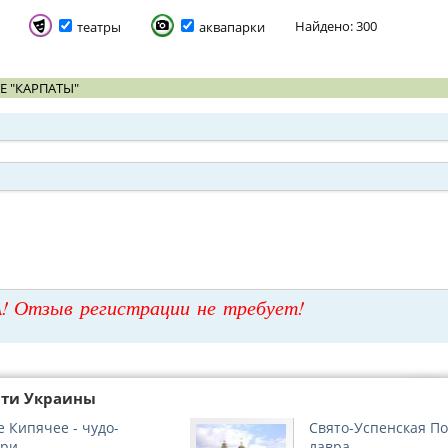
Найдено: 300
театры
аквапарки
Е "КАРПАТЫ"
! Отзыв регистрации не требует!
сти Украины
 Кипячее - чудо-
Свято-Успенская П
ыри
лавра