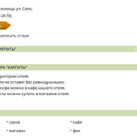
лоница; ул. Село;
-26-59,
ь
написать отзыв
АРПАТЫ"
РА "КАРПАТЫ"
рритории отеля.
ля не оставит Вас равнодушными.
кофе можно в кафе нашего отеля.
ты можно купить в магазине отеля.
сауна
кафе
магазин
фен