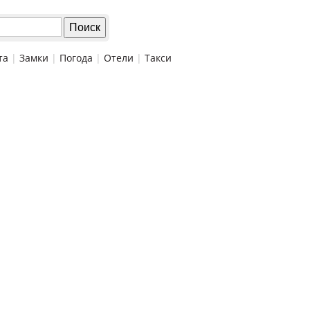
та
|
Замки
|
Погода
|
Отели
|
Такси