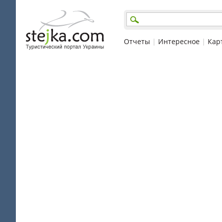
Отчеты
|
Интересное
|
Кар