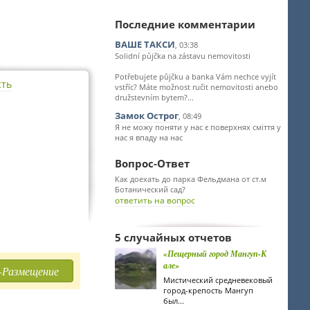
Последние комментарии
ВАШЕ ТАКСИ
, 03:38
Solidní půjčka na zástavu nemovitosti
Potřebujete půjčku a banka Vám nechce vyjít
сть
vstříc? Máte možnost ručit nemovitosti anebo
družstevním bytem?...
Замок Острог
, 08:49
Я не можу поняти у нас є поверхнях сміття у
нас я впаду на нас
Вопрос-Ответ
Как доехать до парка Фельдмана от ст.м
Ботанический сад?
ответить на вопрос
5 случайных отчетов
«Пещерный город Мангуп-К
але»
-Размещение
Мистический средневековый
город-крепость Мангуп
был...