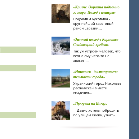
«Кривче. Окраина подземно
го мира. Поход в пещеры»
Подолия и Буковина -
крупнейший карстовый
район Евразии....
«Зимний поход в Карпаты:
Свидовецкий хребет»
Так уж устроен человек, что
вечно ему чего-то не
хватает:...
«Николаев - достопримеча
тельности города»
Украинский город Николаев
расположен в месте
впадения...
«Прогулка по Киеву»
Давно хотела побродить
по улицам Киева, узнать...