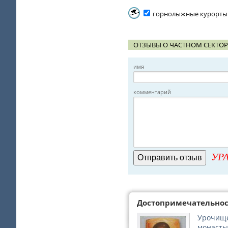
горнолыжные курорты
ОТЗЫВЫ О ЧАСТНОМ СЕКТОР
имя
комментарий
УРА
Достопримечательно
Урочище
монаст