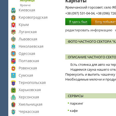
Карпаты
Яблуница
Яремче
Яремчанский горсовет; село Яб
Киевская
+38 (097) 531-04-04, +38 (096) 726
Кировоградская
Я здесь был
Хочу побыват
Крым
редактировать информацию
Луганская
Львовская
ФОТО ЧАСТНОГО СЕКТОРА "К
Николаевская
Одесская
ОПИСАНИЕ ЧАСТНОГО СЕКТО
Полтавская
Есть стоянка для авто на те
Ровенская
Надеемся сауна нашего оте
Перекусить и выпить чашечку 
Сумская
Необходимые мелочи и продук
Тернопольская
Харьковская
СЕРВИСЫ
Херсонская
паркинг
Хмельницкая
кафе
Черкасская