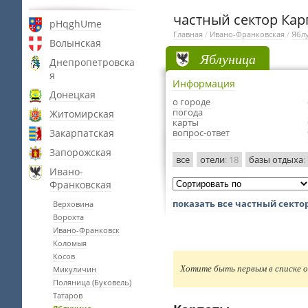
частный сектор Кар
pHqghUme
Главная
/
Ивано-Франковская
/
Ябл
Волынская
Яблуница
Днепропетровска
я
Информация
Донецкая
о городе
погода
Житомирская
карты
Закарпатская
вопрос-ответ
Запорожская
все
отели
: 18
базы отдыха
:
Ивано-
Франковская
показать все частный сект
Верховина
Ворохта
Ивано-Франковск
Коломыя
Косов
Хотите быть первым в списке о
Микуличин
Поляница (Буковель)
Татаров