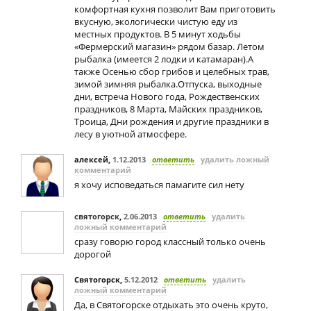
комфортная кухня позволит Вам приготовить
вкусную, экологически чистую еду из
местных продуктов. В 5 минут ходьбы
«Фермерский магазин» рядом базар. Летом
рыбалка (имеется 2 лодки и катамаран).А
также Осенью сбор грибов и целебных трав,
зимой зимняя рыбалка.Отпуска, выходные
дни, встреча Нового года, Рождественских
праздников, 8 Марта, Майских праздников,
Троица, Дни рождения и другие праздники в
лесу в уютной атмосфере.
алексей
,
1.12.2013
ответить
удалить ложный
комментарий
я хочу исповедаться памагите сил нету
святогорск
,
2.06.2013
ответить
удалить
ложный комментарий
сразу говорю город классный только очень
дорогой
Святогорск
,
5.12.2012
ответить
удалить
ложный комментарий
Да, в Святогорске отдыхать это очень круто,