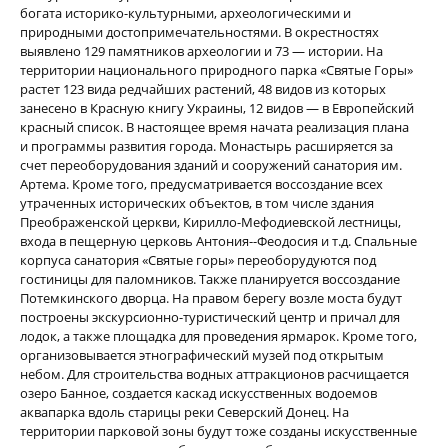
богата историко-культурными, археологическими и
природными достопримечательностями. В окрестностях
выявлено 129 памятников археологии и 73 — истории. На
территории национального природного парка «Святые Горы»
растет 123 вида редчайших растений, 48 видов из которых
занесено в Красную книгу Украины, 12 видов — в Европейский
красный список. В настоящее время начата реализация плана
и программы развития города. Монастырь расширяется за
счет переоборудования зданий и сооружений санатория им.
Артема. Кроме того, предусматривается воссоздание всех
утраченных исторических объектов, в том числе здания
Преображенской церкви, Кирилло-Мефодиевской лестницы,
входа в пещерную церковь Антония--Феодосия и т.д. Спальные
корпуса санатория «Святые горы» переоборудуются под
гостиницы для паломников. Также планируется воссоздание
Потемкинского дворца. На правом берегу возле моста будут
построены экскурсионно-туристический центр и причал для
лодок, а также площадка для проведения ярмарок. Кроме того,
организовывается этнографический музей под открытым
небом. Для строительства водных аттракционов расчищается
озеро Банное, создается каскад искусственных водоемов
аквапарка вдоль старицы реки Северский Донец. На
территории парковой зоны будут тоже созданы искусственные