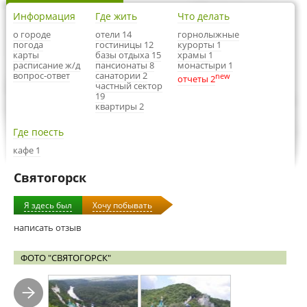
Информация
Где жить
Что делать
о городе
отели 14
горнолыжные
погода
гостиницы 12
курорты 1
карты
базы отдыха 15
храмы 1
расписание ж/д
пансионаты 8
монастыри 1
вопрос-ответ
санатории 2
new
отчеты 2
частный сектор
19
квартиры 2
Где поесть
кафе 1
Святогорск
Я здесь был
Хочу побывать
написать отзыв
ФОТО "СВЯТОГОРСК"