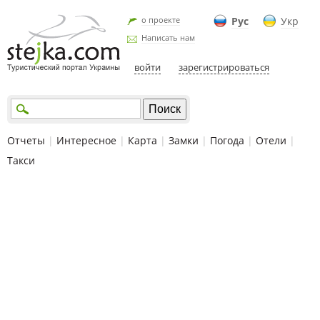
о проекте
Рус
Укр
Написать нам
войти
зарегистрироваться
Отчеты
|
Интересное
|
Карта
|
Замки
|
Погода
|
Отели
|
Такси