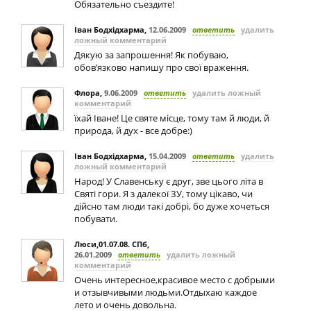
Обязательно съездите!
Іван Бодхідхарма
,
12.06.2009
ответить
удалить
ложный комментарий
Дякую за запрошення! Як побуваю,
обов’язково напишу про свої враження.
Флора
,
9.06.2009
ответить
удалить ложный
комментарий
їхай Іване! Це святе місце, тому там й люди, й
природа, й дух - все добре:)
Іван Бодхідхарма
,
15.04.2009
ответить
удалить
ложный комментарий
Народ! У Славенську є друг, зве цього літа в
Святі гори. Я з далекої ЗУ, тому цікаво, чи
дійсно там люди такі добрі, бо дуже хочеться
побувати.
Люси,01.07.08. СПб
,
26.01.2009
ответить
удалить ложный
комментарий
Очень интересное,красивое место с добрыми
и отзывчивыми людьми.Отдыхаю каждое
лето и очень довольна.