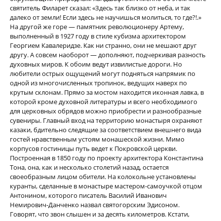
святитель Филарет сказал: «Здесь так близко от неба, и так
далеко от земли! Если здесь не научишься молиться, то где?!.»
На другой же горе — памятник революционеру Артему,
выполненный в 1927 году в стиле кубизма архитектором
Георгием Кавалеридзе. Как ни странно, они не мешают друг
другу. А совсем наоборот — дополняют, подчеркивая разность
духовных миров. К обоим ведут извилистые дороги. Но
любители острых ощущений могут подняться напрямик по
одной из многочисленных тропинок, ведущих наверх по
крутым склонам. Прямо за мостом находится иконная лавка, в
которой кроме духовной литературы и всего необходимого
для церковных обрядов можно приобрести и разнообразные
сувениры. Главный вход на территорию монастыря охраняют
казаки, бдительно следящие за соответствием внешнего вида
гостей нравственным устоям монашеской жизни. Мимо
корпусов гостиницы путь ведет к Покровской церкви.
Построенная в 1850 году по проекту архитектора Константина
Тона, она, как и несколько столетий назад, остается
своеобразным лицом обители. На колокольне установлены
куранты, сделанные в монастыре мастером-самоучкой отцом
Антонином, которого писатель Василий Иванович
Немирович-Данченко назвал святогорским Эдисоном.
Говорят, что звон слышен и за десять километров. Кстати,