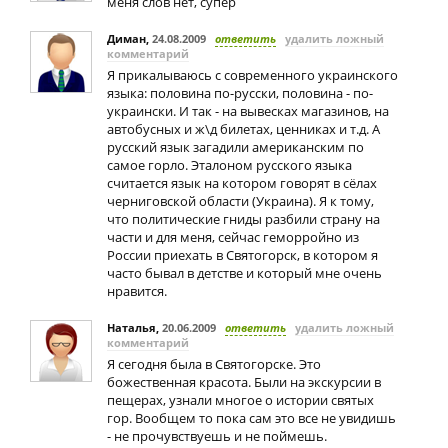
меня слов нет, супер
Диман
,
24.08.2009
ответить
удалить ложный
комментарий
Я прикалываюсь с современного украинского
языка: половина по-русски, половина - по-
украински. И так - на вывесках магазинов, на
автобусных и ж\д билетах, ценниках и т.д. А
русский язык загадили американским по
самое горло. Эталоном русского языка
считается язык на котором говорят в сёлах
черниговской области (Украина). Я к тому,
что политические гниды разбили страну на
части и для меня, сейчас геморройно из
России приехать в Святогорск, в котором я
часто бывал в детстве и который мне очень
нравится.
Наталья
,
20.06.2009
ответить
удалить ложный
комментарий
Я сегодня была в Святогорске. Это
божественная красота. Были на экскурсии в
пещерах, узнали многое о истории святых
гор. Вообщем то пока сам это все не увидишь
- не прочувствуешь и не поймешь.