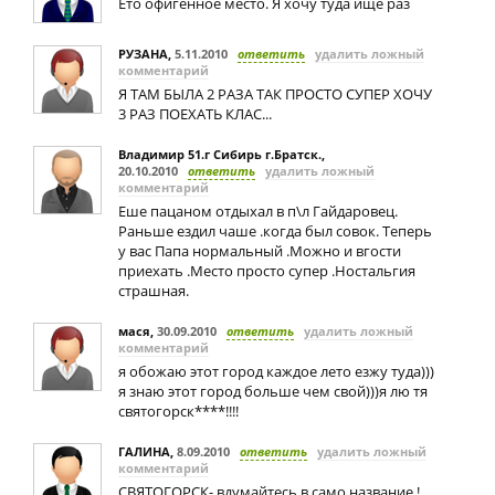
Ето офигенное место. Я хочу туда ище раз
РУЗАНА
,
5.11.2010
ответить
удалить ложный
комментарий
Я ТАМ БЫЛА 2 РАЗА ТАК ПРОСТО СУПЕР ХОЧУ
3 РАЗ ПОЕХАТЬ КЛАС...
Владимир 51.г Сибирь г.Братск.
,
20.10.2010
ответить
удалить ложный
комментарий
Еше пацаном отдыхал в п\л Гайдаровец.
Раньше ездил чаше .когда был совок. Теперь
у вас Папа нормальный .Можно и вгости
приехать .Место просто супер .Ностальгия
страшная.
мася
,
30.09.2010
ответить
удалить ложный
комментарий
я обожаю этот город каждое лето езжу туда)))
я знаю этот город больше чем свой)))я лю тя
святогорск****!!!!
ГАЛИНА
,
8.09.2010
ответить
удалить ложный
комментарий
СВЯТОГОРСК- вдумайтесь в само название !