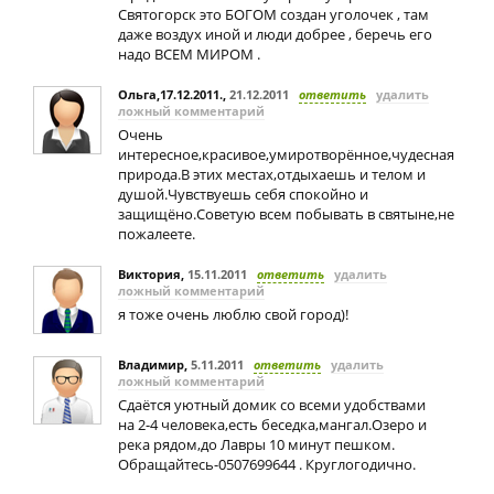
Святогорск это БОГОМ создан уголочек , там
даже воздух иной и люди добрее , беречь его
надо ВСЕМ МИРОМ .
Ольга,17.12.2011.
,
21.12.2011
ответить
удалить
ложный комментарий
Очень
интересное,красивое,умиротворённое,чудесная
природа.В этих местах,отдыхаешь и телом и
душой.Чувствуешь себя спокойно и
защищёно.Советую всем побывать в святыне,не
пожалеете.
Виктория
,
15.11.2011
ответить
удалить
ложный комментарий
я тоже очень люблю свой город)!
Владимир
,
5.11.2011
ответить
удалить
ложный комментарий
Сдаётся уютный домик со всеми удобствами
на 2-4 человека,есть беседка,мангал.Озеро и
река рядом,до Лавры 10 минут пешком.
Обращайтесь-0507699644 . Круглогодично.