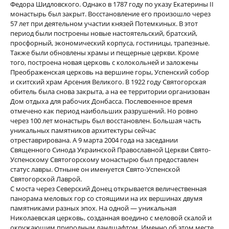
Федора Шидловского. Однако в 1787 году по указу Екатерины II
монастырь был закрыт. Восстановление его произошло через
57 лет при деятельном участии князей Потемкиных. В этот
период были построены новые настоятельский, братский,
просфорный, экономический корпуса, гостиницы, трапезные.
Также были обновлены храмы и пещерные церкви. Кроме
того, построена новая церковь с колокольней и заложены
Преображенская церковь на вершине горы, Успенский собор
и скитский храм Арсения Великого. В 1922 году Святогорская
обитель была снова закрыта, а на ее территории организован
Дом отдыха для рабочих Донбасса. Послевоенное время
отмечено как период наибольших разрушений. Но ровно
через 100 лет монастырь был восстановлен. Большая часть
уникальных памятников архитектуры сейчас
отреставрирована. А 9 марта 2004 года на заседании
Священного Синода Украинской Православной Церкви Свято-
Успенскому Святогорскому монастырю был предоставлен
статус лавры. Отныне он именуется Свято-Успенской
Святогорской Лаврой.
С моста через Северский Донец открывается величественная
панорама меловых гор со стоящими на их вершинах двумя
памятниками разных эпох. На одной — уникальная
Николаевская церковь, созданная воедино с меловой скалой и
окружающим природным ландшафтом. Именно об этом месте