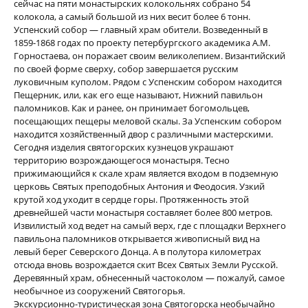
сейчас на пяти монастырских колокольнях собрано 54
колокола, а самый большой из них весит более 6 тонн.
Успенский собор — главный храм обители. Возведенный в
1859-1868 годах по проекту петербургского академика А.М.
Горностаева, он поражает своим великолепием. Византийский
по своей форме сверху, собор завершается русским
луковичным куполом. Рядом с Успенским собором находится
Пещерник, или, как его еще называют, Нижний павильон
паломников. Как и ранее, он принимает богомольцев,
посещающих пещеры меловой скалы. За Успенским собором
находится хозяйственный двор с различными мастерскими.
Сегодня изделия святогорских кузнецов украшают
территорию возрождающегося монастыря. Тесно
прижимающийся к скале храм является входом в подземную
церковь Святых преподобных Антония и Феодосия. Узкий
крутой ход уходит в сердце горы. Протяженность этой
древнейшей части монастыря составляет более 800 метров.
Извилистый ход ведет на самый верх, где с площадки Верхнего
павильона паломников открывается живописный вид на
левый берег Северского Донца. А в полутора километрах
отсюда вновь возрождается скит Всех Святых Земли Русской.
Деревянный храм, обнесенный частоколом — пожалуй, самое
необычное из сооружений Святогорья.
Экскурсионно-туристическая зона Святогорска необычайно