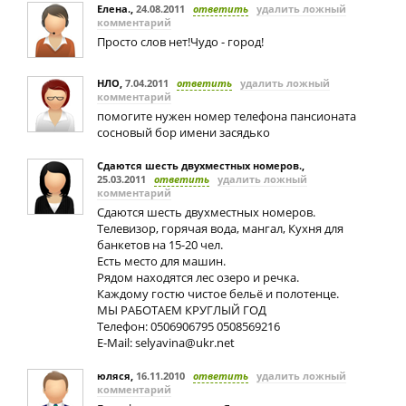
Елена.
,
24.08.2011
ответить
удалить ложный
комментарий
Просто слов нет!Чудо - город!
НЛО
,
7.04.2011
ответить
удалить ложный
комментарий
помогите нужен номер телефона пансионата
сосновый бор имени засядько
Сдаются шесть двухместных номеров.
,
25.03.2011
ответить
удалить ложный
комментарий
Сдаются шесть двухместных номеров.
Телевизор, горячая вода, мангал, Кухня для
банкетов на 15-20 чел.
Есть место для машин.
Рядом находятся лес озеро и речка.
Каждому гостю чистое бельё и полотенце.
МЫ РАБОТАЕМ КРУГЛЫЙ ГОД
Телефон: 0506906795 0508569216
E-Mail:
selyavina@ukr.net
юляся
,
16.11.2010
ответить
удалить ложный
комментарий