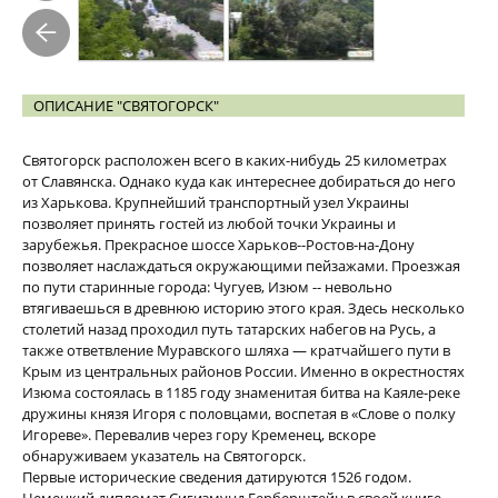
ОПИСАНИЕ "СВЯТОГОРСК"
Святогорск расположен всего в каких-нибудь 25 километрах
от Славянска. Однако куда как интереснее добираться до него
из Харькова. Крупнейший транспортный узел Украины
позволяет принять гостей из любой точки Украины и
зарубежья. Прекрасное шоссе Харьков--Ростов-на-Дону
позволяет наслаждаться окружающими пейзажами. Проезжая
по пути старинные города: Чугуев, Изюм -- невольно
втягиваешься в древнюю историю этого края. Здесь несколько
столетий назад проходил путь татарских набегов на Русь, а
также ответвление Муравского шляха — кратчайшего пути в
Крым из центральных районов России. Именно в окрестностях
Изюма состоялась в 1185 году знаменитая битва на Каяле-реке
дружины князя Игоря с половцами, воспетая в «Слове о полку
Игореве». Перевалив через гору Кременец, вскоре
обнаруживаем указатель на Святогорск.
Первые исторические сведения датируются 1526 годом.