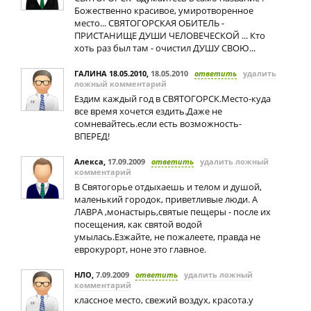
Божественно красивое, умиротворенное
место... СВЯТОГОРСКАЯ ОБИТЕЛЬ -
ПРИСТАНИЩЕ ДУШИ ЧЕЛОВЕЧЕСКОЙ ... Кто
хоть раз был там - очистил ДУШУ СВОЮ...
ГАЛИНА 18.05.2010
,
18.05.2010
ответить
удалить
ложный комментарий
Ездим каждый год в СВЯТОГОРСК.Место-куда
все время хочется ездить.Даже не
сомневайтесь.если есть возможность-
ВПЕРЕД!
Алекса
,
17.09.2009
ответить
удалить ложный
комментарий
В Святогорье отдыхаешь и телом и душой,
маленький городок, приветливые люди. А
ЛАВРА ,монастырь,святые пещеры - после их
посещения, как святой водой
умылась.Езжайте, не пожалеете, правда не
еврокурорт, ноне это главное.
НЛО
,
7.09.2009
ответить
удалить ложный
комментарий
классное место, свежий воздух, красота.у