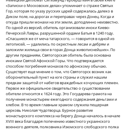
Немецкий дипломат Сигизмунд Герберштейн в своей книге
«Записки о Московских делах» упоминает о страже Святых
Гор, которая по указу русских царей содержалась далеко в
Диком поле, на дорогах и переправах через Донец. Когда и
откуда пришли монахи на эти земли, доподлинно неизвестно.
По одной из версий, обитель организовали иноки Киево-
Печерской Лавры, разрушенной ордами Батыя в 1240 году.
«Спасшиеся же от меча татарского, — говорится в одной из
летописей, — удалились по окрестным лесам и дебрям и
заложили жилища свои в горах Донца живописнейших». По
другим преданиям, Святогорская обитель была основана
иноками Святой Афонской Горы. Что подтверждается
способом погребения монахов по афонскому обычаю.
Существует еще мнение о том, что Святогорск возник как
оборонительный пункт на юге страны и служил нашим
предкам защитой от набегов враждебных кочующих племен.
Первое же официальное свидетельство о существовании
обители относится к 1624 году. Это Государева грамота на
получение монастырем ежегодного содержания деньгами и
хлебом. В то время главным храмом служила пещерная
церковь Николая Чудотворца. Бурное развитие
монастырского комплекса на берегу Донца началось в начале
XVIII века благодаря попечению известного украинского
военного деятеля, полковника Изюмского слободского полка