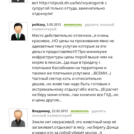
вот http://otpusk.dn.ua/les/svyatogorsk с
супругой только оттуда, замечательно
отдохнули!
politzay
,
5.05.2012
ответить
удалить ложный
комментарий
Место действительно отличное...и очень
красивое...НО цены на проживание явно не
адекватные тем услугам которые за эти
деньги предоставляют!!! При минимуме
инфраструктуры цены порой выше чем на
морях в люксах...(да еще в придачу с
платными бассейнами на территории и
такими же платными услугами ...ВСЕМИ...)
Частный сектор хоть и относительно
дешев...но живя там надо быть готовым к
экстремальному отдыху! ибо жэсть...(В расчет
не беру мини-отели...там конечно все ГУД...но
и цены другие...
Владимир
,
22.02.2012
ответить
удалить
ложный комментарий
Земли нет некрасивой, это животный мир её
загаживает,отдыхают в лесу , на берегу Донца
и редко кто за собой уберёт мусор . А