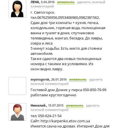
ЛЕНА
,
5.04.2016
ответить
удалить ложный
комментарий
г. Святогорск.
тел.0676256956,0953406960,0982381562.
Сдам дом три комнаты + кухня, печка,
холодильник, горячая вода, полноценная
ванна и туалет в доме, спутниковое
телевиденье, мангал, беседка. До лавры,
озера и леса
5 минут ходьбы. Есть место для стоянки
автомобиля.
Также сдаются два новых полноценных
номера с такими же условиями. Из
окон видно лавру.
svyatogorsk
,
26.01.2016
ответить
удалить
ложный комментарий
Гостевой дом Домик у пирса 050-850-79-99
работаем круглогодично
Николай.
,
15.07.2015
ответить
удалить
ложный комментарий
тел; 050-624-21-54
Сайт: http://karpenko.etov.com.ua
Имеется сауна на дровах. Интернет.Дом для