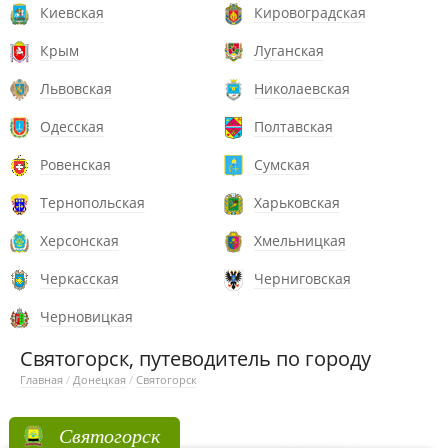
Киевская
Кировоградская
Крым
Луганская
Львовская
Николаевская
Одесская
Полтавская
Ровенская
Сумская
Тернопольская
Харьковская
Херсонская
Хмельницкая
Черкасская
Черниговская
Черновицкая
Святогорск, путеводитель по городу
Главная
/
Донецкая
/
Святогорск
Святогорск