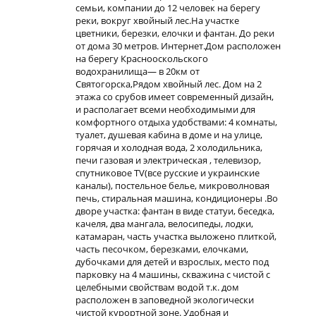
семьи, компании до 12 человек на берегу
реки, вокруг хвойный лес.На участке
цветники, березки, елочки и фантан. До реки
от дома 30 метров. Интернет.Дом расположен
на берегу Краснооскольского
водохранилища— в 20км от
Святогорска,Рядом хвойный лес. Дом на 2
этажа со срубов имеет современный дизайн,
и располагает всеми необходимыми для
комфортного отдыха удобствами: 4 комнаты,
туалет, душевая кабина в доме и на улице,
горячая и холодная вода, 2 холодильника,
печи газовая и электрическая , телевизор,
спутниковое TV(все русские и украинские
каналы), постельное белье, микроволновая
печь, стиральная машина, кондиционеры .Во
дворе участка: фантан в виде статуи, беседка,
качеля, два мангала, велосипеды, лодки,
катамаран, часть участка выложено плиткой,
часть песочком, березками, елочками,
дубочками для детей и взрослых, место под
парковку на 4 машины, скважина с чистой с
целебными свойствам водой т.к. дом
расположен в заповедной экологически
чистой курортной зоне. Удобная и