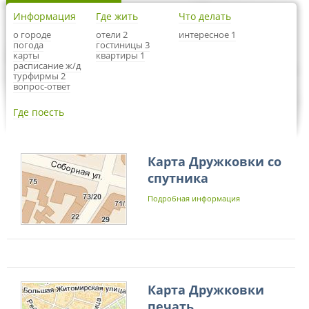
Информация
Где жить
Что делать
о городе
отели 2
интересное 1
погода
гостиницы 3
карты
квартиры 1
расписание ж/д
турфирмы 2
вопрос-ответ
Где поесть
Карта Дружковки со
спутника
Подробная информация
Карта Дружковки
печать