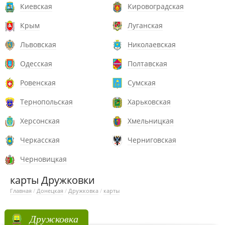
Киевская
Кировоградская
Крым
Луганская
Львовская
Николаевская
Одесская
Полтавская
Ровенская
Сумская
Тернопольская
Харьковская
Херсонская
Хмельницкая
Черкасская
Черниговская
Черновицкая
карты Дружковки
Главная
/
Донецкая
/
Дружковка
/
карты
Дружковка