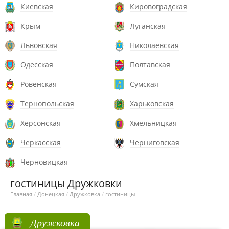
Киевская
Кировоградская
Крым
Луганская
Львовская
Николаевская
Одесская
Полтавская
Ровенская
Сумская
Тернопольская
Харьковская
Херсонская
Хмельницкая
Черкасская
Черниговская
Черновицкая
гостиницы Дружковки
Главная
/
Донецкая
/
Дружковка
/
гостиницы
Дружковка