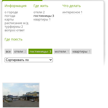
Информация
Где жить
Что делать
о городе
отели 2
интересное 1
погода
гостиницы 3
карты
квартиры 1
расписание ж/д
турфирмы 2
вопрос-ответ
Где поесть
все
отели
: 2
гостиницы
: 3
мотели
: 1
квартиры
: 1