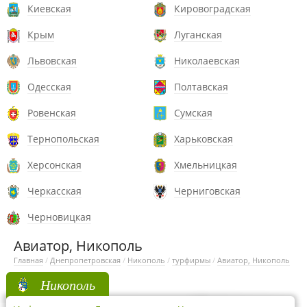
Киевская
Кировоградская
Крым
Луганская
Львовская
Николаевская
Одесская
Полтавская
Ровенская
Сумская
Тернопольская
Харьковская
Херсонская
Хмельницкая
Черкасская
Черниговская
Черновицкая
Авиатор, Никополь
Главная
/
Днепропетровская
/
Никополь
/
турфирмы
/
Авиатор, Никополь
Никополь