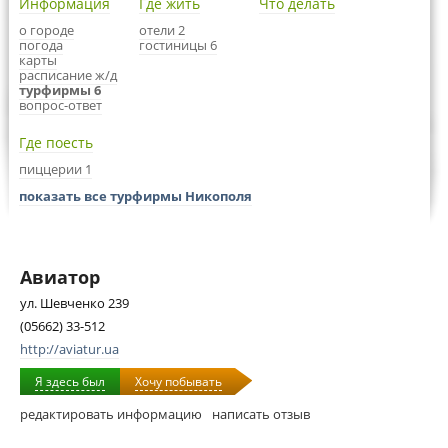
Информация
Где жить
Что делать
о городе
отели 2
погода
гостиницы 6
карты
расписание ж/д
турфирмы 6
вопрос-ответ
Где поесть
пиццерии 1
показать все турфирмы Никополя
Авиатор
ул. Шевченко 239
(05662) 33-512
http://aviatur.ua
Я здесь был
Хочу побывать
редактировать информацию
написать отзыв