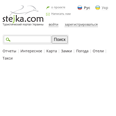
о проекте
Рус
Укр
Написать нам
войти
зарегистрироваться
Отчеты
|
Интересное
|
Карта
|
Замки
|
Погода
|
Отели
|
Такси