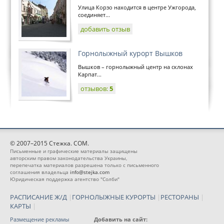
Улица Корзо находится в центре Ужгорода,
соединяет...
добавить отзыв
Горнолыжный курорт Вышков
Вышков – горнолыжный центр на склонах
Карпат...
отзывов:
5
© 2007–2015 Стежка. COM.
Письменные и графические материалы защищены
авторским правом законодательства Украины,
перепечатка материалов разрешена только с письменного
соглашения владельца
info@stejka.com
Юридическая поддержка агентство "Солби"
РАСПИСАНИЕ Ж/Д
|
ГОРНОЛЫЖНЫЕ КУРОРТЫ
|
РЕСТОРАНЫ
|
КАРТЫ
|
Размещение рекламы
Добавить на сайт: