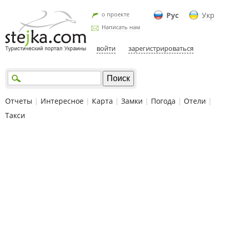
о проекте
Рус
Укр
Написать нам
войти
зарегистрироваться
Отчеты
|
Интересное
|
Карта
|
Замки
|
Погода
|
Отели
|
Такси