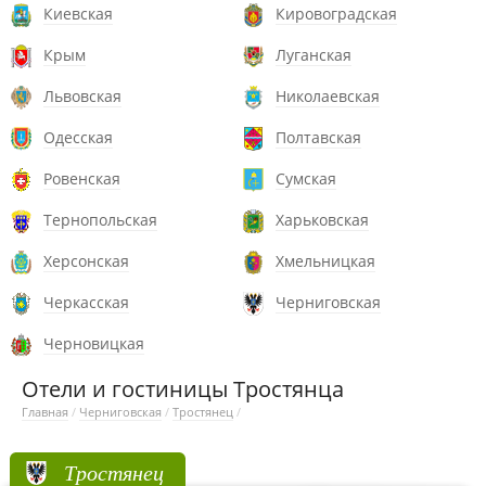
Киевская
Кировоградская
Крым
Луганская
Львовская
Николаевская
Одесская
Полтавская
Ровенская
Сумская
Тернопольская
Харьковская
Херсонская
Хмельницкая
Черкасская
Черниговская
Черновицкая
Отели и гостиницы Тростянца
Главная
/
Черниговская
/
Тростянец
/
Тростянец