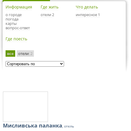
Информация
Где жить
Что делать
о городе
отели 2
интересное 1
погода
карты
вопрос-ответ
Где поесть
все
отели
: 2
Мисливська паланка
, отель