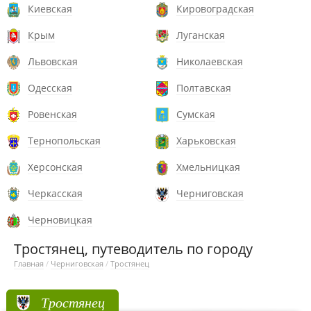
Киевская
Кировоградская
Крым
Луганская
Львовская
Николаевская
Одесская
Полтавская
Ровенская
Сумская
Тернопольская
Харьковская
Херсонская
Хмельницкая
Черкасская
Черниговская
Черновицкая
Тростянец, путеводитель по городу
Главная
/
Черниговская
/
Тростянец
Тростянец