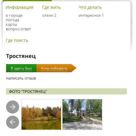
Информация
Где жить
Что делать
о городе
отели 2
интересное 1
погода
карты
вопрос-ответ
Где поесть
Тростянец
Я здесь был
Хочу побывать
написать отзыв
ФОТО "ТРОСТЯНЕЦ"