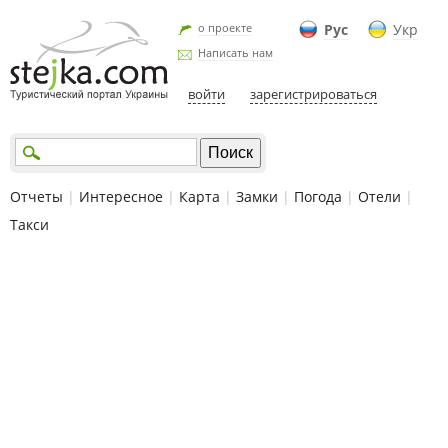
о проекте
Рус
Укр
Написать нам
войти
зарегистрироваться
Отчеты
|
Интересное
|
Карта
|
Замки
|
Погода
|
Отели
|
Такси