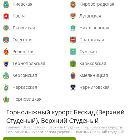
Киевская
Кировоградская
Крым
Луганская
Львовская
Николаевская
Одесская
Полтавская
Ровенская
Сумская
Тернопольская
Харьковская
Херсонская
Хмельницкая
Черкасская
Черниговская
Черновицкая
Горнолыжный курорт Бескид (Верхний
Студеный), Верхний Студеный
Главная
/
Закарпатская
/
Верхний Студеный
/
горнолыжные курорты
/
Горнолыжный курорт Бескид (Верхний Студеный), Верхний Студеный