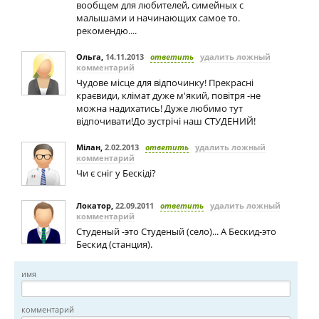
вообщем для любителей, симейных с
малышами и начинающих самое то.
рекомендю....
Ольга
,
14.11.2013
ответить
удалить ложный
комментарий
Чудове місце для відпочинку! Прекрасні
краєвиди, клімат дуже м'який, повітря -не
можна надихатись! Дуже любимо тут
відпочивати!До зустрічі наш СТУДЕНИЙ!
Мілан
,
2.02.2013
ответить
удалить ложный
комментарий
Чи є сніг у Бескіді?
Локатор
,
22.09.2011
ответить
удалить ложный
комментарий
Студеный -это Студеный (село)... А Бескид-это
Бескид (станция).
имя
комментарий