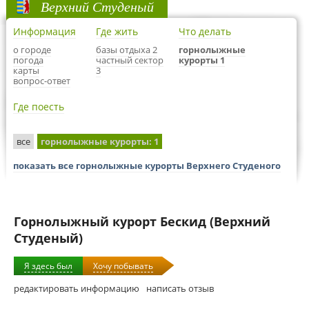
Верхний Студеный
Информация
Где жить
Что делать
о городе
базы отдыха 2
горнолыжные
погода
частный сектор
курорты 1
карты
3
вопрос-ответ
Где поесть
все
горнолыжные курорты
: 1
показать все горнолыжные курорты Верхнего Студеного
Горнолыжный курорт Бескид (Верхний
Студеный)
Я здесь был
Хочу побывать
редактировать информацию
написать отзыв