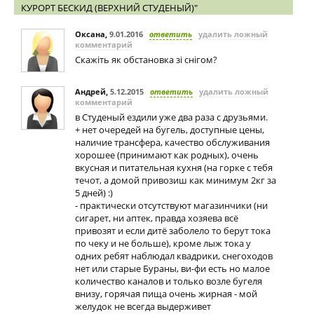
КУРОРТ БЕСКИД (ВЕРХНИЙ СТУДЕНЫЙ)"
Оксана
,
9.01.2016
ответить
удалить ложный
комментарий
Скажіть як обстановка зі снігом?
Андрей
,
5.12.2015
ответить
удалить ложный
комментарий
в Студеный ездили уже два раза с друзьями.
+ нет очередей на бугель, доступные цены,
наличие трансфера, качество обслуживания
хорошее (принимают как родных), очень
вкусная и питательная кухня (на горке с тебя
течот, а домой привозиш как минимум 2кг за
5 дней) :)
- практически отсутствуют магазинчики (ни
сигарет, ни аптек, правда хозяева всё
привозят и если дитё заболело то берут тока
по чеку и не больше), кроме лыж тока у
одних ребят наблюдал квадрики, снегоходов
нет или старые Бураны, ви-фи есть но малое
количество каналов и только возле бугеля
внизу, горячая пища очень жирная - мой
желудок не всегда выдерживет