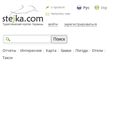
о проекте
Рус
Укр
Написать нам
войти
зарегистрироваться
Отчеты
|
Интересное
|
Карта
|
Замки
|
Погода
|
Отели
|
Такси