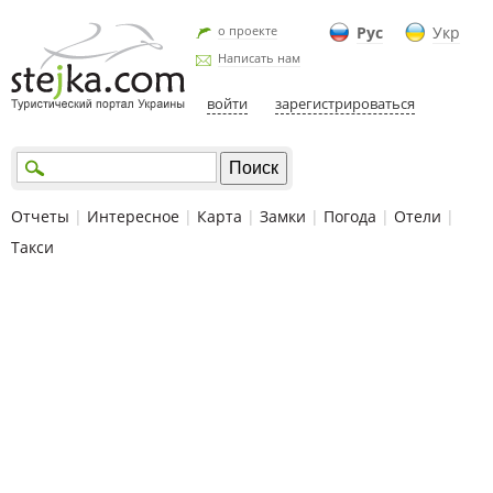
о проекте
Рус
Укр
Написать нам
войти
зарегистрироваться
Отчеты
|
Интересное
|
Карта
|
Замки
|
Погода
|
Отели
|
Такси