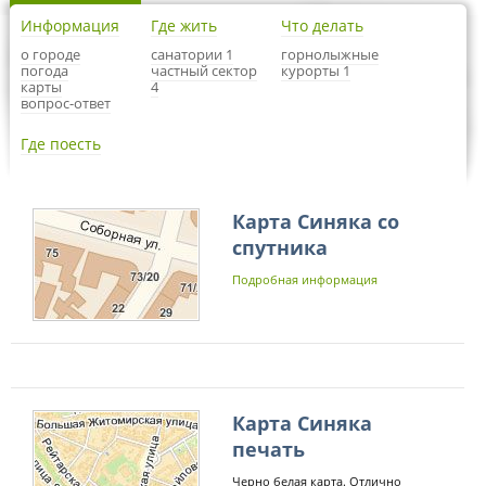
Информация
Где жить
Что делать
о городе
санатории 1
горнолыжные
погода
частный сектор
курорты 1
карты
4
вопрос-ответ
Где поесть
Карта Синяка со
спутника
Подробная информация
Карта Синяка
печать
Черно белая карта. Отлично