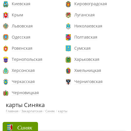
Киевская
Кировоградская
Крым
Луганская
Львовская
Николаевская
Одесская
Полтавская
Ровенская
Сумская
Тернопольская
Харьковская
Херсонская
Хмельницкая
Черкасская
Черниговская
Черновицкая
карты Синяка
Главная
/
Закарпатская
/
Синяк
/
карты
Синяк