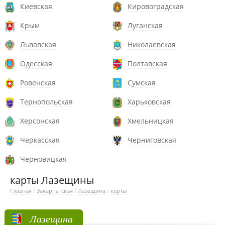
Киевская
Кировоградская
Крым
Луганская
Львовская
Николаевская
Одесская
Полтавская
Ровенская
Сумская
Тернопольская
Харьковская
Херсонская
Хмельницкая
Черкасская
Черниговская
Черновицкая
карты Лазещины
Главная
/
Закарпатская
/
Лазещина
/
карты
Лазещина