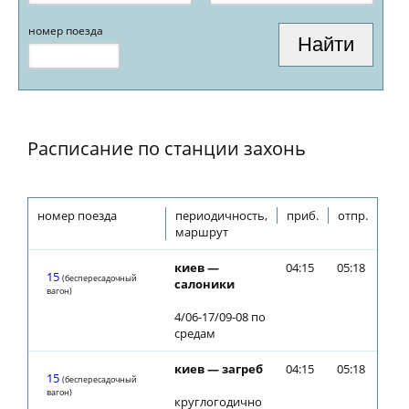
номер поезда
Расписание по станции захонь
номер поезда
периодичность,
приб.
отпр.
маршрут
киев —
04:15
05:18
15
(беспересадочный
салоники
вагон)
4/06-17/09-08 по
средам
киев — загреб
04:15
05:18
15
(беспересадочный
вагон)
круглогодично