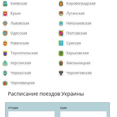
Киевская
Кировоградская
Крым
Луганская
Львовская
Николаевская
Одесская
Полтавская
Ровенская
Сумская
Тернопольская
Харьковская
Херсонская
Хмельницкая
Черкасская
Черниговская
Черновицкая
Расписание поездов Украины
откуда
куда