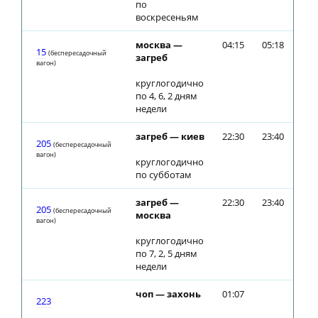
по
воскресеньям
москва —
04:15
05:18
15
(беспересадочный
загреб
вагон)
круглогодично
по 4, 6, 2 дням
недели
загреб — киев
22:30
23:40
205
(беспересадочный
вагон)
круглогодично
по субботам
загреб —
22:30
23:40
205
(беспересадочный
москва
вагон)
круглогодично
по 7, 2, 5 дням
недели
чоп — захонь
01:07
223