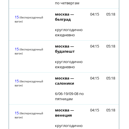
по четвергам
москва —
04:15
05:18
15
(беспересадочный
белград
вагон)
круглогодично
ежедневно
москва —
04:15
05:18
15
(беспересадочный
будапешт
вагон)
круглогодично
ежедневно
москва —
04:15
05:18
15
(беспересадочный
салоники
вагон)
6/06-19/09-08 по
пятницам
москва —
04:15
05:18
15
(беспересадочный
венеция
вагон)
круглогодично