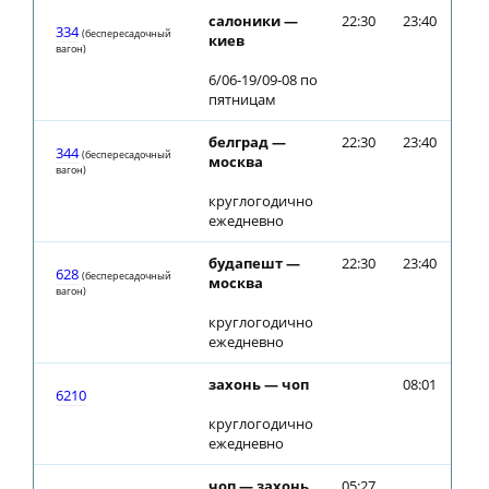
салоники —
22:30
23:40
334
(беспересадочный
киев
вагон)
6/06-19/09-08 по
пятницам
белград —
22:30
23:40
344
(беспересадочный
москва
вагон)
круглогодично
ежедневно
будапешт —
22:30
23:40
628
(беспересадочный
москва
вагон)
круглогодично
ежедневно
захонь — чоп
08:01
6210
круглогодично
ежедневно
чоп — захонь
05:27